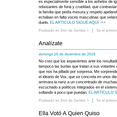
es especialmente sensible a los anhelos de ig
rebosantes de furia y crueldad, que contrasta
la familia que pedía mesura y respeto apelando
echaban en falta voces masculinas que velar
duelo.
EL ARTICULO SIGUE AQUÍ ->>
Posteado en
Don de Gentes
>
Se el prime
Analízate
domingo 16 de diciembre de 2018
No creo que los aspavientos ante los resultad
tampoco las burlas que tratan a sus votantes
que nos ha pillado por sorpresa. Me sorprende
el ideario de Vox, que se concreta en unos d
arrimara la nariz a un concentrado de muchas
escuchado a políticos integrados en el siste
soltando a poco que puedan.
EL ARTÍCULO S
Posteado en
Don de Gentes
>
Se el prime
Ella Votó A Quien Quiso