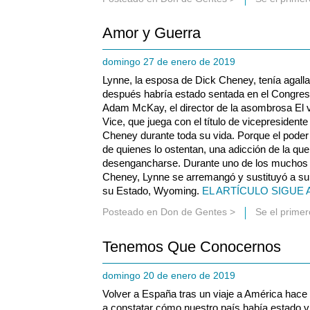
Amor y Guerra
domingo 27 de enero de 2019
Lynne, la esposa de Dick Cheney, tenía agalla
después habría estado sentada en el Congres
Adam McKay, el director de la asombrosa El vi
Vice, que juega con el título de vicepresident
Cheney durante toda su vida. Porque el poder 
de quienes lo ostentan, una adicción de la qu
desengancharse. Durante uno de los muchos in
Cheney, Lynne se arremangó y sustituyó a su
su Estado, Wyoming.
EL ARTÍCULO SIGUE 
Posteado en
Don de Gentes
>
Se el prime
Tenemos Que Conocernos
domingo 20 de enero de 2019
Volver a España tras un viaje a América hace 
a constatar cómo nuestro país había estado viv