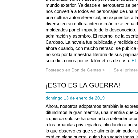
mundo exterior. Ya desde el aeropuerto se perc
nos convertía a todos en personajes de una 
una cultura autorreferencial, no expuestos a 
diverso en su cultura interior cuánto se echa
moldeados por el impacto de lo desconocido. 
admiración y asombro, El retorno, de la escri
Cardoso. La novela fue publicada y recibida 
ahora cuando, con mucho retraso, se publica en
no solo por la maestría literaria de sus págin
sucedió a unos pocos kilómetros de casa.
EL
Posteado en
Don de Gentes
>
Se el prime
¡ESTO ES LA GUERRA!
domingo 13 de enero de 2019
Ahora, nosotros adoptamos también la expresió
difundimos la gran mentira, una mentira que c
izquierda solo se ha dedicado a defender asun
a los urbanitas privilegiados, olvidando a un 
lo que observo es que se alimenta sin pudor 
está en plena guerra, quien ha sacado todas la