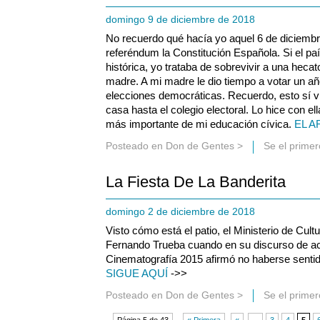
domingo 9 de diciembre de 2018
No recuerdo qué hacía yo aquel 6 de diciembr
referéndum la Constitución Española. Si el 
histórica, yo trataba de sobrevivir a una heca
madre. A mi madre le dio tiempo a votar un añ
elecciones democráticas. Recuerdo, esto sí 
casa hasta el colegio electoral. Lo hice con el
más importante de mi educación cívica.
EL A
Posteado en
Don de Gentes
>
Se el prime
La Fiesta De La Banderita
domingo 2 de diciembre de 2018
Visto cómo está el patio, el Ministerio de Cul
Fernando Trueba cuando en su discurso de ac
Cinematografía 2015 afirmó no haberse senti
SIGUE AQUÍ
->>
Posteado en
Don de Gentes
>
Se el prime
Página 5 de 43
« Primera
«
...
3
4
5