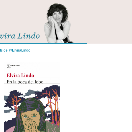
its de @ElviraLindo