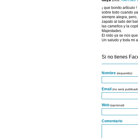
luliya
Dice:
miércoles 
¡ que bonito artículo 
sobre todo cuando ya
siempre alegra, pero,
zapato al lado del ba
las camellos y la copi
Majestades.
El nido ya se nos qued
Un saludo y toda mi 
Si no tienes Fac
Nombre
(requerido)
Email
(no será publicad
Web
(opcional)
Comentario