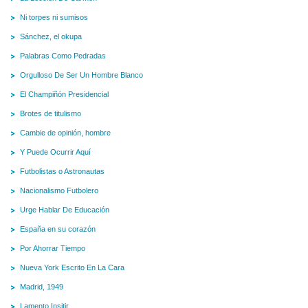
Ni torpes ni sumisos
Sánchez, el okupa
Palabras Como Pedradas
Orgulloso De Ser Un Hombre Blanco
El Champiñón Presidencial
Brotes de titulismo
Cambie de opinión, hombre
Y Puede Ocurrir Aquí
Futbolistas o Astronautas
Nacionalismo Futbolero
Urge Hablar De Educación
España en su corazón
Por Ahorrar Tiempo
Nueva York Escrito En La Cara
Madrid, 1949
Lamento Insitir