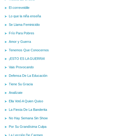
El correveidile
Lo que la niña enseña
Se Llama Feminicidio
Frío Para Pobres
Amor y Guerra
Tenemos Que Conocernos
¡ESTO ES LA GUERRA!
Vais Provocando
Defensa De La Educación
Tiene Su Gracia
Analízate
Ella Votó A Quien Quiso
La Fiesta De La Banderita
No Hay Semana Sin Show
Por Su Grandísima Culpa
La Lección De Carmen