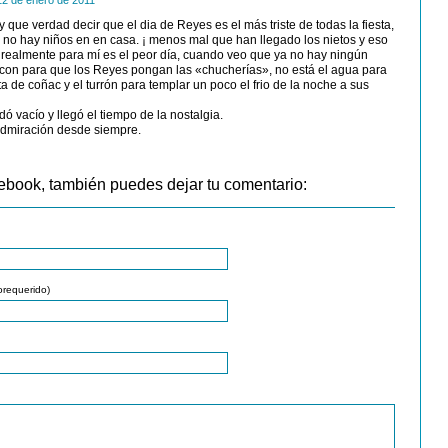
12 de enero de 2011
! y que verdad decir que el dia de Reyes es el más triste de todas la fiesta,
 no hay niños en en casa. ¡ menos mal que han llegado los nietos y eso
 realmente para mí es el peor día, cuando veo que ya no hay ningún
lcon para que los Reyes pongan las «chucherías», no está el agua para
ta de coñac y el turrón para templar un poco el frio de la noche a sus
ó vacío y llegó el tiempo de la nostalgia.
admiración desde siempre.
ebook, también puedes dejar tu comentario:
orequerido)