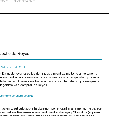
ntes
>
5 comentarios >
 Noche de Reyes
 9 de enero de 2011
o! Da gusto levantarse los domingos y mientras me tomo un té tener la
un encuentro con la sensatez y la cordura. eso da tranquilidad y deseos
le la ciudad. Además me ha recordado al capítulo de Lo que me queda
rotagonista va a comprar los Reyes.
omingo 9 de enero de 2011
ntas en tu articulo sobre la obsesión por encasillar a la gente, me parece
como refiere Pasternak el encuentro entre Zhivago y Strélnikov (el joven