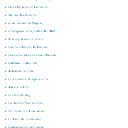
Otras Movidas de Entonces
Marisol, No Vuelvas
Reaccionarismo Mágico
Chiringuitos, inmigrantes, MENAS
Azaña y la joven cronista
Los Siete Nietos Del Bosque
Las Presentadoras Tienen Piernas
Palabras En Recuelo
Activistas de sofá
Dos señores, dos pancartas
Amor Y Política
El Filete del Rey
La Ovación Sospechosa
El Fracaso De Una Ilusión
Un Poco de Humanidad
Pornoviolencia’ para niños