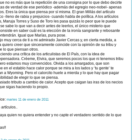
ue no es más que la repetición de una consigna por lo que debo decirte
istas de verdad de ese periódico -además del egregio neo-nobel- apenas
s. Eres la única que piensa por sí misma. El gran Millás del artículo
co -lleno de rabia y prejuicios- cuando habla de política. A los artículos
 Maruja Torres y Suso de Toro les pasa quizás lo peor que le puede
: se sabe lo que van a decir antes de leerlos, el único misterio que
consiste en saber cuál es la elección de la ironía sangrante y rebosante
ntendrán. Igual que Marías, pura pose.
ejo muy cerca de ti a mi admirado Javier Cercas y, en cierta medida, a
 quiero creer que sinceramente coincide con la opinión de su tribu y
e lo que piensan otros.
iendo una crítica de los articulistas de El País, con la idea de
repensadora. Créeme, Elvira, que seremos pocos los que ni tenemos tribu
, pero estamos muy convencidos. Olvida a los amargados, que son
 en el establo hace calor porque se mira a los lados y ‘tu gente’ te
an a Wyoming. Pero el calorcito huele a mierda y lo que hay que pagar
sibilidad de elegir lo que se piensa.
iado tributo a cambio de calor. Acepto que caigan las iras de los necios
que sigas haciendo lo propio.
ice:
martes 11 de enero de 2011
artículos..
aya quien no quiera entender y no capte el verdadero sentido de lo que
as!!