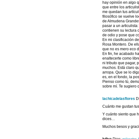
hay opinión en algo q
que entre los articul
me quedan tus artículo
filosófico se vuelve lo
de Almudena Grandes,
pasar a un articulista
contienen su lectura 
de odio y pose que co
En mi clasificación d
Rosa Montero. De ella
que no es mero eco d
En fin, he acabado hac
enaltecerte como lib
ni tributo que pagar
muchos. Está claro que
arropa. Que se lo dig
es, en el fondo, la po
Pienso como tú, demas
sobre mí. Te sugiero 
lachicadelasflores
D
Cuánto me gustan tus 
Y cuánto siento que h
dices…
Muchos besos y graci