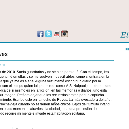
Tu
yes
 2011
 de 2010. Suelo guardarlas y no sé bien para qué. Con el tiempo, leo
e tomé en ellas y se me vuelven indescifrables, como si entrara en la
r que ya me es ajena. Alguna vez intenté escribir un diario por la
r con el tiempo quién fui, pero creo, como V. S. Naipaul, que donde uno
rca de sí mismo es en la ficción; en las memorias o diarios, uno está
u imagen. Prefiero dejar que los recuerdos broten por un capricho
miento. Escribo esto en la noche de Reyes. La más evocadora del año.
 Nochevieja cuando no se tienen niños chicos. Lejos del tumulto infantil
en estos momentos atraviesa la ciudad, toda una procesión de
o recorre mi mente e invade esta habitación solitaria.