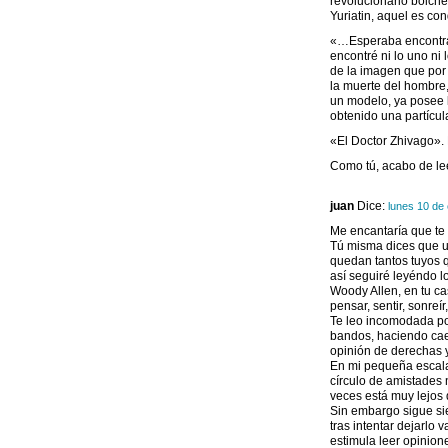
revolucionario bolch
Yuriatin, aquel es con
«…Esperaba encontrar
encontré ni lo uno ni 
de la imagen que por 
la muerte del hombre,
un modelo, ya posee l
obtenido una partícul
«El Doctor Zhivago». 
Como tú, acabo de lee
juan
Dice:
lunes 10 de
Me encantaría que te 
Tú misma dices que un 
quedan tantos tuyos q
así seguiré leyéndo l
Woody Allen, en tu ca
pensar, sentir, sonreír, 
Te leo incomodada po
bandos, haciendo caer
opinión de derechas y
En mi pequeña escala 
círculo de amistades 
veces está muy lejos 
Sin embargo sigue sie
tras intentar dejarlo
estimula leer opinion