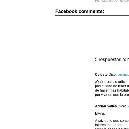
Posteado en
Don de Ge
Facebook comments:
5 respuestas a:
Céleste
Dice:
domingo
¡Qué precioso artícul
posibilidad de tener 
de hacer más habitab
por vivir en que la p
Adrián Sellés
Dice:
d
Elvira,
A raiz de lo que come
interesante recordar 