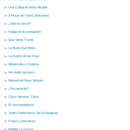
Una Colleja Al Señor Alcalde
A Pesar de Usted, Bolsonaro
¿Sólo la cárcel?
Fatiga de la compasión
Que Viene Trump
La Burla Que Mata
La Suerte de las Feas
Melancolía o Chulería
He vivido tan poco
Manual del Buen Votante
¿No pasarán?
Cinco Varones, Cinco
El ‘sincomplejismo’
Todos Deberíamos Ser Ecologistas
Franco y Nosotros
Maldita La Gracia