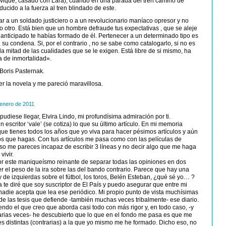
evique, casado con Lara), cuando en una parada del tren camino de
ducido a la fuerza al tren blindado de este.
 a un soldado justiciero o a un revolucionario maníaco opresor y no
lo otro. Está bien que un hombre defraude tus expectativas , que se aleje
anticipado te habías formado de él. Pertenecer a un determinado tipo es
 su condena. Si, por el contrario , no se sabe como catalogarlo, si no es
a mitad de las cualidades que se le exigen. Está libre de si mismo, ha
a de inmortalidad».
Boris Pasternak.
r la novela y me pareció maravillosa.
 enero de 2011
pudiese llegar, Elvira Lindo, mi profundísima admiración por ti.
escritor ‘vale’ (se cotiza) lo que su último artículo. En mi memoria
ue tienes todos los años que yo viva para hacer pésimos artículos y aún
os que hagas. Con tus artículos me pasa como con las películas de
so me pareces incapaz de escribir 3 líneas y no decir algo que me haga
vivir.
r este maniqueísmo reinante de separar todas las opiniones en dos
 el peso de la ira sobre las del bando contrario. Parece que hay una
 de izquierdas sobre el fútbol, los toros, Belén Esteban, ¿qué sé yo… ?
te diré que soy suscriptor de El País y puedo asegurar que entre mi
nadie acepta que lea ese periódico. Mi propio punto de vista muchísimas
de las tesis que defiende -también muchas veces tribalmente- ese diario.
ndo el que creo que aborda casi todo con más rigor y, en todo caso, -y
 varias veces- he descubierto que lo que en el fondo me pasa es que me
es distintas (contrarias) a la que yo mismo me he formado. Dicho eso, no