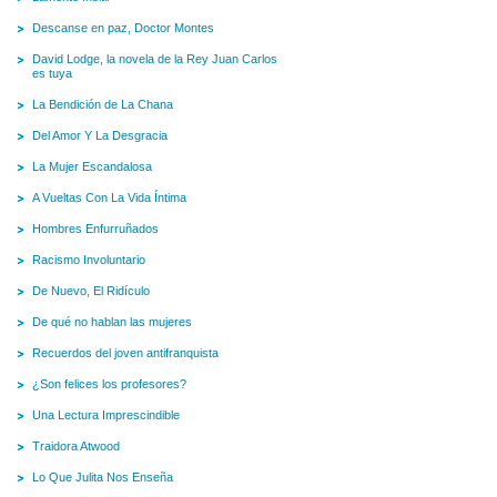
Descanse en paz, Doctor Montes
David Lodge, la novela de la Rey Juan Carlos
es tuya
La Bendición de La Chana
Del Amor Y La Desgracia
La Mujer Escandalosa
A Vueltas Con La Vida Íntima
Hombres Enfurruñados
Racismo Involuntario
De Nuevo, El Ridículo
De qué no hablan las mujeres
Recuerdos del joven antifranquista
¿Son felices los profesores?
Una Lectura Imprescindible
Traidora Atwood
Lo Que Julita Nos Enseña