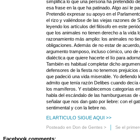
simplifica lo que una persona ha pretendido de
esa frase en la que ha patinado. Algo así le 
Pretendió expresar su apoyo en el Parlamento a
el rizo y valiéndose de las viejas razones de
leyendo los artículos del filósofo en este pe
que los animales no tienen derecho a la vida
razonamiento más amplio: los animales no ti
obligaciones. Además de no estar de acuerdo
argumento tramposo, incluso cómico, uno de e
dialéctica que quiere hacerte el lío para adorna
También es habitual completar dicho argument
defensores de la fiesta no tenemos prejuicios
que padeció una vida miserable. Yo defiendo l
admito que tenía razón Delibes cuando decía
los mamíferos. Y establecemos categorías en
habla del escándalo de las hamburguesas de c
señalar que nos dan gato por liebre: con el g
sentimental y con la liebre no.
EL ARTICULO SIGUE AQUI >>
Posteado en
Don de Gentes
>
Se el prime
Facebook comments: