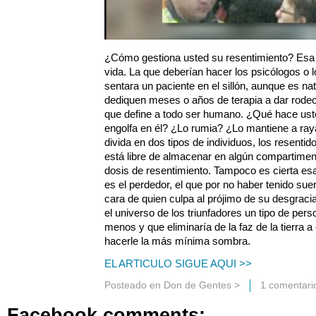
¿Cómo gestiona usted su resentimiento? Esa e
vida. La que deberían hacer los psicólogos o 
sentara un paciente en el sillón, aunque es na
dediquen meses o años de terapia a dar rodeo
que define a todo ser humano. ¿Qué hace ust
engolfa en él? ¿Lo rumia? ¿Lo mantiene a ray
divida en dos tipos de individuos, los resentid
está libre de almacenar en algún compartime
dosis de resentimiento. Tampoco es cierta es
es el perdedor, el que por no haber tenido suer
cara de quien culpa al prójimo de su desgrac
el universo de los triunfadores un tipo de pers
menos y que eliminaría de la faz de la tierra 
hacerle la más mínima sombra.
EL ARTICULO SIGUE AQUI >>
Posteado en
Don de Gentes
>
1 comentari
Facebook comments: