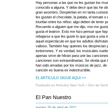
Hay personas a las que no les gustan los musi
conocido a alguna. Y debo decir que las he 
gran asombro. Despiertan en mí tanta curiosi
les gustan el chocolate, la patata, el tomate o
triunfan entre los niños: algo deben de tener
Recuerdo a alguien que me dijo, «no me gust
gusta el teatro». Esto me hizo pensar que ha
rebajarse a que les guste lo que gusta a una
aquel espectáculo en que los adultos disfrut
valioso. También hay quienes los desprecian
tontorrones. Y es verdad, los musicales suele
apenas sirve de hilván para unir las cancione
canciones son extraordinarias. Se olvida que 
han sido amadas por los músicos de jazz, de
canción es buena es indestructible.
EL ARTICULO SIGUE AQUI >>
Posteado en
Artículos New York
>
Don de Gent
El Pan Nuestro
martes 26 de abril de 2011