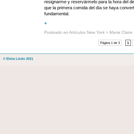
resignarme y reservármelo para la hora del d
que la primera comida del día se haya convert
fundamental.
+
Posteado en
Artículos New York
>
Marie Claire
Página 1 de 3
1
© Elvira Lindo 2021