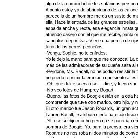
algo de la comicidad de los satánicos personaje
A punto estoy ya de abrir alguno de los cajo
parece la de un hombre me da un susto de mue
ella. Hace la entrada de las grandes estrellas
espalda ancha y recta, esa elegancia innata q
atuendo casero con el que me recibe, pantal
sandalias deportivas. Viene una perrilla de oj
furia de los perros pequeños.
-Venga, Sophie, no te enfades.
Yo le dejo la mano para que me conozca. La o
más de las admiradoras de su dueña salta al s
-Perdone, Ms. Bacall, no he podido resistir la 
no puedo reprimir la emoción que siento al es
-Oh, qué dulce suena eso…-dice, y luego suel
-No veo fotos de Humprey Bogart.
-Bueno, las fotos de Boogie están en la otra h
comprende que tuve otro marido, otro hijo, y 
El otro marido fue Jason Robards, un gran ac
Lauren Bacall, le atribuía cierto parecido físic
-Sí, eso se dijo mucho pero no se parecían en 
sombra de Boogie. Yo, para la prensa, era sie
Robards no nos roba ni dos minutos de conve