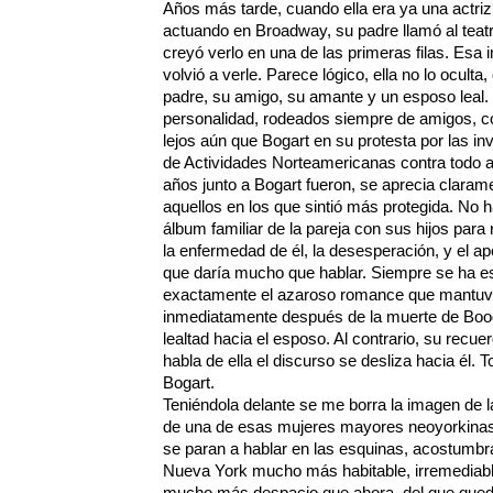
Años más tarde, cuando ella era ya una actri
actuando en Broadway, su padre llamó al teatr
creyó verlo en una de las primeras filas. Esa
volvió a verle. Parece lógico, ella no lo oculta
padre, su amigo, su amante y un esposo leal.
personalidad, rodeados siempre de amigos, 
lejos aún que Bogart en su protesta por las in
de Actividades Norteamericanas contra todo a
años junto a Bogart fueron, se aprecia claram
aquellos en los que sintió más protegida. No 
álbum familiar de la pareja con sus hijos para 
la enfermedad de él, la desesperación, y el a
que daría mucho que hablar. Siempre se ha 
exactamente el azaroso romance que mantuvo 
inmediatamente después de la muerte de Boog
lealtad hacia el esposo. Al contrario, su rec
habla de ella el discurso se desliza hacia él.
Bogart.
Teniéndola delante se me borra la imagen de la
de una de esas mujeres mayores neoyorkinas 
se paran a hablar en las esquinas, acostumbra
Nueva York mucho más habitable, irremediab
mucho más despacio que ahora, del que queda