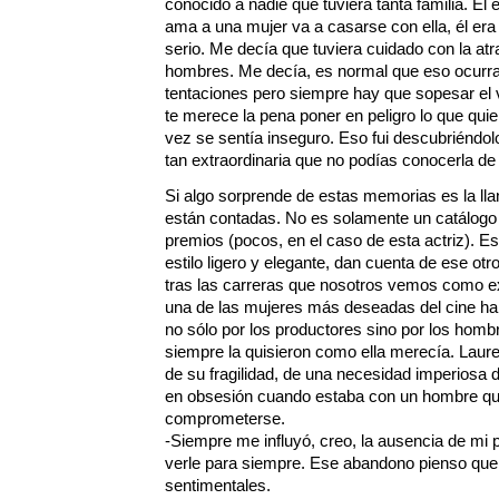
conocido a nadie que tuviera tanta familia. Él
ama a una mujer va a casarse con ella, él era 
serio. Me decía que tuviera cuidado con la atr
hombres. Me decía, es normal que eso ocurra 
tentaciones pero siempre hay que sopesar el va
te merece la pena poner en peligro lo que qui
vez se sentía inseguro. Eso fui descubriéndo
tan extraordinaria que no podías conocerla de
Si algo sorprende de estas memorias es la lla
están contadas. No es solamente un catálogo h
premios (pocos, en el caso de esta actriz). E
estilo ligero y elegante, dan cuenta de ese otr
tras las carreras que nosotros vemos como e
una de las mujeres más deseadas del cine ha
no sólo por los productores sino por los homb
siempre la quisieron como ella merecía. Laur
de su fragilidad, de una necesidad imperiosa 
en obsesión cuando estaba con un hombre q
comprometerse.
-Siempre me influyó, creo, la ausencia de mi p
verle para siempre. Ese abandono pienso que
sentimentales.