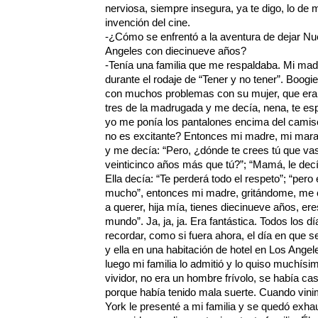
nerviosa, siempre insegura, ya te digo, lo de
invención del cine.
-¿Cómo se enfrentó a la aventura de dejar N
Angeles con diecinueve años?
-Tenía una familia que me respaldaba. Mi ma
durante el rodaje de “Tener y no tener”. Boog
con muchos problemas con su mujer, que era 
tres de la madrugada y me decía, nena, te espe
yo me ponía los pantalones encima del camisó
no es excitante? Entonces mi madre, mi marav
y me decía: “Pero, ¿dónde te crees tú que va
veinticinco años más que tú?”; “Mamá, le decía 
Ella decía: “Te perderá todo el respeto”; “per
mucho”, entonces mi madre, gritándome, me c
a querer, hija mía, tienes diecinueve años, eres 
mundo”. Ja, ja, ja. Era fantástica. Todos los 
recordar, como si fuera ahora, el día en que 
y ella en una habitación de hotel en Los Ange
luego mi familia lo admitió y lo quiso muchís
vividor, no era un hombre frívolo, se había ca
porque había tenido mala suerte. Cuando vin
York le presenté a mi familia y se quedó exha