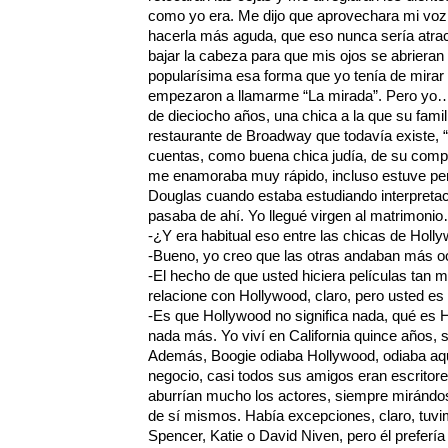
como yo era. Me dijo que aprovechara mi voz
hacerla más aguda, que eso nunca sería atract
bajar la cabeza para que mis ojos se abriera
popularísima esa forma que yo tenía de mirar
empezaron a llamarme “La mirada”. Pero yo…
de dieciocho años, una chica a la que su famil
restaurante de Broadway que todavía existe, “
cuentas, como buena chica judía, de su comp
me enamoraba muy rápido, incluso estuve pe
Douglas cuando estaba estudiando interpretaci
pasaba de ahí. Yo llegué virgen al matrimoni
-¿Y era habitual eso entre las chicas de Holl
-Bueno, yo creo que las otras andaban más o
-El hecho de que usted hiciera películas tan
relacione con Hollywood, claro, pero usted e
-Es que Hollywood no significa nada, qué es H
nada más. Yo viví en California quince años, s
Además, Boogie odiaba Hollywood, odiaba aque
negocio, casi todos sus amigos eran escritores
aburrían mucho los actores, siempre mirándo
de sí mismos. Había excepciones, claro, tu
Spencer, Katie o David Niven, pero él prefería