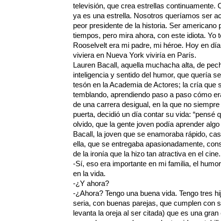
televisión, que crea estrellas continuamente. 
ya es una estrella. Nosotros queríamos ser a
peor presidente de la historia. Ser americano 
tiempos, pero mira ahora, con este idiota. Yo t
Rooselvelt era mi padre, mi héroe. Hoy en día m
viviera en Nueva York viviría en París.
Lauren Bacall, aquella muchacha alta, de pec
inteligencia y sentido del humor, que quería s
tesón en la Academia de Actores; la cría que 
temblando, aprendiendo paso a paso cómo era s
de una carrera desigual, en la que no siempr
puerta, decidió un día contar su vida: “pensé 
olvido, que la gente joven podía aprender algo
Bacall, la joven que se enamoraba rápido, ca
ella, que se entregaba apasionadamente, conser
de la ironía que la hizo tan atractiva en el cine.
-Sí, eso era importante en mi familia, el hum
en la vida.
-¿Y ahora?
-¿Ahora? Tengo una buena vida. Tengo tres hij
seria, con buenas parejas, que cumplen con s
levanta la oreja al ser citada) que es una gra