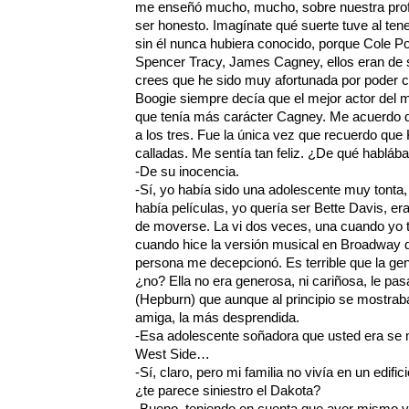
me enseñó mucho, mucho, sobre nuestra prof
ser honesto. Imagínate qué suerte tuve al t
sin él nunca hubiera conocido, porque Cole P
Spencer Tracy, James Cagney, ellos eran de 
crees que he sido muy afortunada por poder 
Boogie siempre decía que el mejor actor del 
que tenía más carácter Cagney. Me acuerdo d
a los tres. Fue la única vez que recuerdo que
calladas. Me sentía tan feliz. ¿De qué hablá
-De su inocencia.
-Sí, yo había sido una adolescente muy tonta
había películas, yo quería ser Bette Davis, er
de moverse. La vi dos veces, una cuando yo t
cuando hice la versión musical en Broadway 
persona me decepcionó. Es terrible que la ge
¿no? Ella no era generosa, ni cariñosa, le pas
(Hepburn) que aunque al principio se mostrab
amiga, la más desprendida.
-Esa adolescente soñadora que usted era se m
West Side…
-Sí, claro, pero mi familia no vivía en un edifi
¿te parece siniestro el Dakota?
-Bueno, teniendo en cuenta que ayer mismo vi e