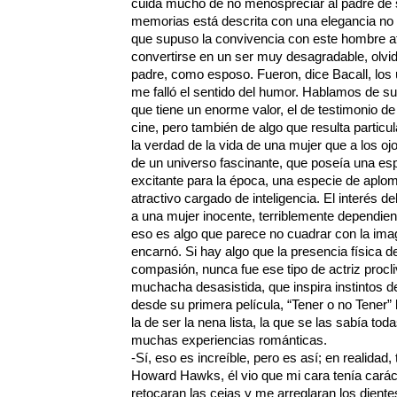
cuida mucho de no menospreciar al padre de s
memorias está descrita con una elegancia no e
que supuso la convivencia con este hombre at
convertirse en un ser muy desagradable, olvi
padre, como esposo. Fueron, dice Bacall, los
me falló el sentido del humor. Hablamos de su
que tiene un enorme valor, el de testimonio 
cine, pero también de algo que resulta particul
la verdad de la vida de una mujer que a los o
de un universo fascinante, que poseía una e
excitante para la época, una especie de aplo
atractivo cargado de inteligencia. El interés d
a una mujer inocente, terriblemente dependien
eso es algo que parece no cuadrar con la ima
encarnó. Si hay algo que la presencia física d
compasión, nunca fue ese tipo de actriz procli
muchacha desasistida, que inspira instintos de
desde su primera película, “Tener o no Tener”
la de ser la nena lista, la que se las sabía tod
muchas experiencias románticas.
-Sí, eso es increíble, pero es así; en realidad
Howard Hawks, él vio que mi cara tenía carác
retocaran las cejas y me arreglaran los dient