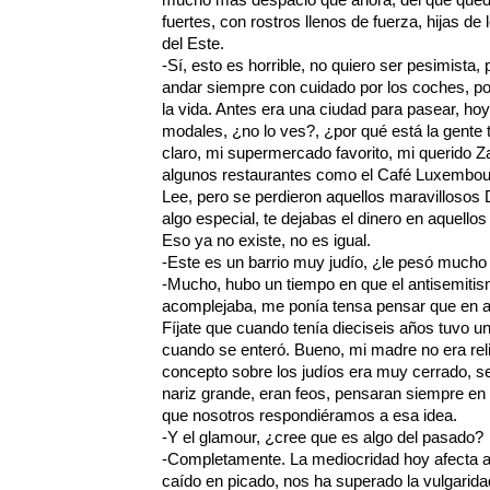
fuertes, con rostros llenos de fuerza, hijas de 
del Este.
-Sí, esto es horrible, no quiero ser pesimista
andar siempre con cuidado por los coches, por 
la vida. Antes era una ciudad para pasear, hoy
modales, ¿no lo ves?, ¿por qué está la gent
claro, mi supermercado favorito, mi querido Z
algunos restaurantes como el Café Luxembourg
Lee, pero se perdieron aquellos maravillosos 
algo especial, te dejabas el dinero en aquell
Eso ya no existe, no es igual.
-Este es un barrio muy judío, ¿le pesó mucho 
-Mucho, hubo un tiempo en que el antisemiti
acomplejaba, me ponía tensa pensar que en 
Fíjate que cuando tenía dieciseis años tuvo u
cuando se enteró. Bueno, mi madre no era relig
concepto sobre los judíos era muy cerrado, s
nariz grande, eran feos, pensaran siempre en
que nosotros respondiéramos a esa idea.
-Y el glamour, ¿cree que es algo del pasado?
-Completamente. La mediocridad hoy afecta a t
caído en picado, nos ha superado la vulgaridad