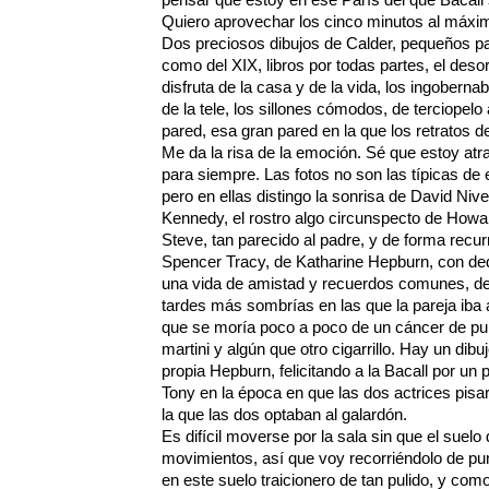
Quiero aprovechar los cinco minutos al máxim
Dos preciosos dibujos de Calder, pequeños pa
como del XIX, libros por todas partes, el deso
disfruta de la casa y de la vida, los ingobern
de la tele, los sillones cómodos, de terciopelo 
pared, esa gran pared en la que los retratos de
Me da la risa de la emoción. Sé que estoy at
para siempre. Las fotos no son las típicas de e
pero en ellas distingo la sonrisa de David Niv
Kennedy, el rostro algo circunspecto de Howar
Steve, tan parecido al padre, y de forma recur
Spencer Tracy, de Katharine Hepburn, con ded
una vida de amistad y recuerdos comunes, de 
tardes más sombrías en las que la pareja iba a
que se moría poco a poco de un cáncer de pul
martini y algún que otro cigarrillo. Hay un dibu
propia Hepburn, felicitando a la Bacall por un 
Tony en la época en que las dos actrices pis
la que las dos optaban al galardón.
Es difícil moverse por la sala sin que el suel
movimientos, así que voy recorriéndolo de pun
en este suelo traicionero de tan pulido, y como