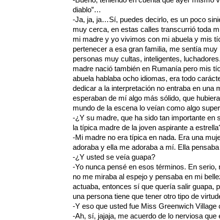
diablo”…
-Ja, ja, ja…Sí, puedes decirlo, es un poco sin
muy cerca, en estas calles transcurrió toda mi
mi madre y yo vivimos con mi abuela y mis tí
pertenecer a esa gran familia, me sentía muy p
personas muy cultas, inteligentes, luchadores
madre nació también en Rumanía pero mis tío
abuela hablaba ocho idiomas, era todo caráct
dedicar a la interpretación no entraba en una 
esperaban de mí algo más sólido, que hubiera 
mundo de la escena lo veían como algo superfi
-¿Y su madre, que ha sido tan importante en
la típica madre de la joven aspirante a estrella
-Mi madre no era típica en nada. Era una mujer
adoraba y ella me adoraba a mí. Ella pensab
-¿Y usted se veía guapa?
-Yo nunca pensé en esos términos. En serio,
no me miraba al espejo y pensaba en mi bell
actuaba, entonces sí que quería salir guapa, p
una persona tiene que tener otro tipo de virtud
-Y eso que usted fue Miss Greenwich Village
-Ah, sí, jajaja, me acuerdo de lo nerviosa qu