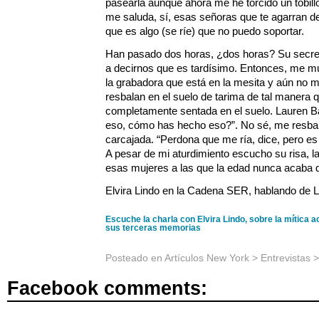
pasearla aunque ahora me he torcido un tobil
me saluda, sí, esas señoras que te agarran d
que es algo (se ríe) que no puedo soportar.
Han pasado dos horas, ¿dos horas? Su secret
a decirnos que es tardísimo. Entonces, me m
la grabadora que está en la mesita y aún no 
resbalan en el suelo de tarima de tal maner
completamente sentada en el suelo. Lauren B
eso, cómo has hecho eso?”. No sé, me resbalé
carcajada. “Perdona que me ría, dice, pero es
A pesar de mi aturdimiento escucho su risa, la
esas mujeres a las que la edad nunca acaba d
Elvira Lindo en la Cadena SER, hablando de L
Escuche la charla con Elvira Lindo, sobre la mítica 
sus terceras memorias
Posteado en
Artículos New York
>
Entrevistas
>
Facebook comments: