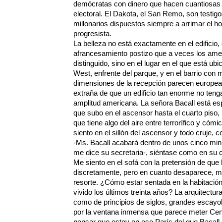
demócratas con dinero que hacen cuantiosas
electoral. El Dakota, el San Remo, son testigos
millonarios dispuestos siempre a arrimar el 
progresista.
La belleza no está exactamente en el edificio,
afrancesamiento postizo que a veces los am
distinguido, sino en el lugar en el que está ub
West, enfrente del parque, y en el barrio con m
dimensiones de la recepción parecen europea
extraña de que un edificio tan enorme no teng
amplitud americana. La señora Bacall está esp
que subo en el ascensor hasta el cuarto piso,
que tiene algo del aire entre terrorífico y cóm
siento en el sillón del ascensor y todo cruje, c
-Ms. Bacall acabará dentro de unos cinco minu
me dice su secretaria-, siéntase como en su 
Me siento en el sofá con la pretensión de que
discretamente, pero en cuanto desaparece, me
resorte. ¿Cómo estar sentada en la habitación
vivido los últimos treinta años? La arquitectura
como de principios de siglos, grandes escayol
por la ventana inmensa que parece meter Cent
pensar que estoy en ese París del que Bacall 