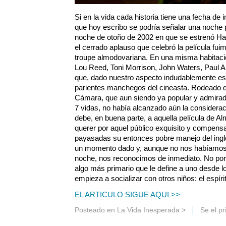
Si en la vida cada historia tiene una fecha de in
que hoy escribo se podría señalar una noche p
noche de otoño de 2002 en que se estrenó Hab
el cerrado aplauso que celebró la película fu
troupe almodovariana. En una misma habitació
Lou Reed, Toni Morrison, John Waters, Paul Au
que, dado nuestro aspecto indudablemente e
parientes manchegos del cineasta. Rodeado d
Cámara, que aun siendo ya popular y admirado
7 vidas, no había alcanzado aún la considerac
debe, en buena parte, a aquella película de A
querer por aquel público exquisito y compens
payasadas su entonces pobre manejo del ingl
un momento dado y, aunque no nos habíamos 
noche, nos reconocimos de inmediato. No por 
algo más primario que le define a uno desde l
empieza a socializar con otros niños: el espíri
EL ARTICULO SIGUE AQUI >>
Posteado en
La Vida Inesperada
>
Se el p