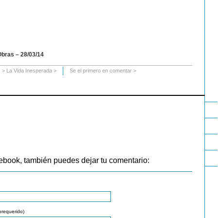
bras – 28/03/14
s
>
La Vida Inesperada
>
Se el primero en comentar >
ebook, también puedes dejar tu comentario:
orequerido)