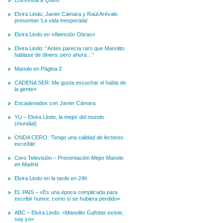
Entrevista a Quino
Elvira Lindo, Javier Cámara y Raúl Arévalo
presentan ‘La vida inesperada’
Elvira Lindo en «Atención Obras»
Elvira Lindo: “Antes parecía raro que Manolito
hablase de dinero, pero ahora…”
Manolo en Página 2
CADENA SER: Me gusta escuchar el habla de
la gente»
Encadenados con Javier Cámara
YU – Elvira Lindo, la mejor del mundo
(mundial)
ONDA CERO: ‘Tengo una calidad de lectores
increíble’
Cero Televisión – Presentación Mejor Manolo
en Madrid
Elvira Lindo en la tarde en 24h
EL PAIS – «Es una época complicada para
escribir humor, como si se hubiera perdido»
ABC – Elvira Lindo: «Manolito Gafotas existe,
soy yo»