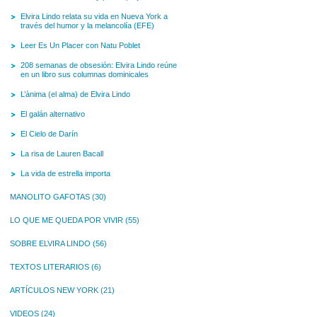
Elvira Lindo relata su vida en Nueva York a
través del humor y la melancolía (EFE)
Leer Es Un Placer con Natu Poblet
208 semanas de obsesión: Elvira Lindo reúne
en un libro sus columnas dominicales
L’ànima (el alma) de Elvira Lindo
El galán alternativo
El Cielo de Darín
La risa de Lauren Bacall
La vida de estrella importa
MANOLITO GAFOTAS
(30)
LO QUE ME QUEDA POR VIVIR
(55)
SOBRE ELVIRA LINDO
(56)
TEXTOS LITERARIOS
(6)
ARTÍCULOS NEW YORK
(21)
VIDEOS
(24)