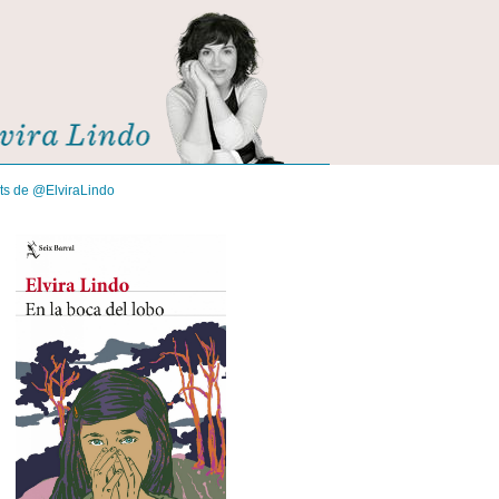
its de @ElviraLindo