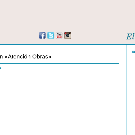
Tu
en «Atención Obras»
14