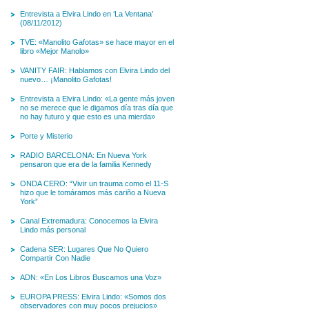
Entrevista a Elvira Lindo en ‘La Ventana’
(08/11/2012)
TVE: «Manolito Gafotas» se hace mayor en el
libro «Mejor Manolo»
VANITY FAIR: Hablamos con Elvira Lindo del
nuevo… ¡Manolito Gafotas!
Entrevista a Elvira Lindo: «La gente más joven
no se merece que le digamos día tras día que
no hay futuro y que esto es una mierda»
Porte y Misterio
RADIO BARCELONA: En Nueva York
pensaron que era de la familia Kennedy
ONDA CERO: “Vivir un trauma como el 11-S
hizo que le tomáramos más cariño a Nueva
York”
Canal Extremadura: Conocemos la Elvira
Lindo más personal
Cadena SER: Lugares Que No Quiero
Compartir Con Nadie
ADN: «En Los Libros Buscamos una Voz»
EUROPA PRESS: Elvira Lindo: «Somos dos
observadores con muy pocos prejucios»