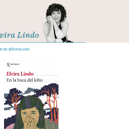
its de @ElviraLindo