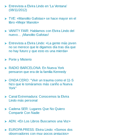
Entrevista a Elvira Lindo en ‘La Ventana’
(08/11/2012)
TVE: «Manolito Gafotas» se hace mayor en el
libro «Mejor Manolo»
VANITY FAIR: Hablamos con Elvira Lindo del
nuevo… ¡Manolito Gafotas!
Entrevista a Elvira Lindo: «La gente más joven
no se merece que le digamos día tras día que
no hay futuro y que esto es una mierda»
Porte y Misterio
RADIO BARCELONA: En Nueva York
pensaron que era de la familia Kennedy
ONDA CERO: “Vivir un trauma como el 11-S
hizo que le tomáramos más cariño a Nueva
York”
Canal Extremadura: Conocemos la Elvira
Lindo más personal
Cadena SER: Lugares Que No Quiero
Compartir Con Nadie
ADN: «En Los Libros Buscamos una Voz»
EUROPA PRESS: Elvira Lindo: «Somos dos
observadores con muy pocos prejucios»