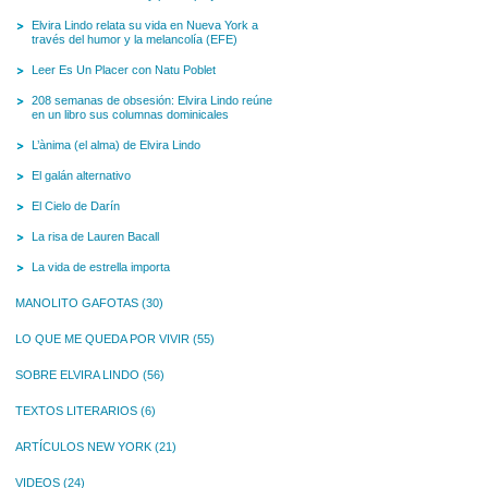
Elvira Lindo relata su vida en Nueva York a
través del humor y la melancolía (EFE)
Leer Es Un Placer con Natu Poblet
208 semanas de obsesión: Elvira Lindo reúne
en un libro sus columnas dominicales
L’ànima (el alma) de Elvira Lindo
El galán alternativo
El Cielo de Darín
La risa de Lauren Bacall
La vida de estrella importa
MANOLITO GAFOTAS
(30)
LO QUE ME QUEDA POR VIVIR
(55)
SOBRE ELVIRA LINDO
(56)
TEXTOS LITERARIOS
(6)
ARTÍCULOS NEW YORK
(21)
VIDEOS
(24)