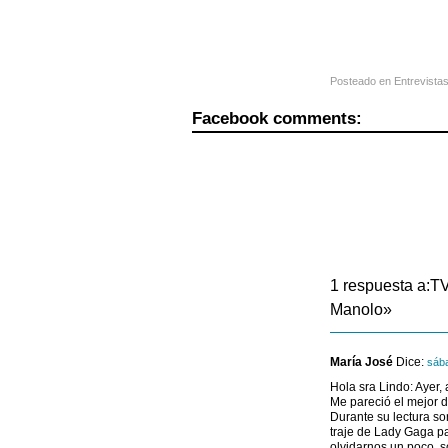
Posteado en
Entrevista
Facebook comments:
1 respuesta a:TV
Manolo»
María José
Dice:
sáb
Hola sra Lindo: Ayer, 
Me pareció el mejor de
Durante su lectura so
traje de Lady Gaga pa
olvidarnos un poco, s