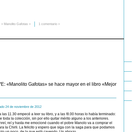
s
>
Manolito Gafotas
>
1 comentario >
E: «Manolito Gafotas» se hace mayor en el libro «Mejor
ado 24 de noviembre de 2012
a las 11.30 empecé a leer su libro, y a las !8.00 horas lo había terminado:
 toda la colección, sin por ello quitar mérito alguno a los anteriores.
nreí, reí y hasta me emocioné cuando el pobre Manolo va a comprar el
ra la Chirli. La felicito y espero que siga con la saga para que podamos
olo un poco, de la que está cayendo. Un abrazo.