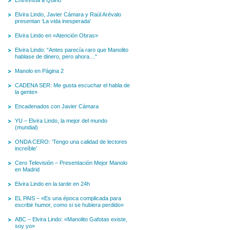
Entrevista a Quino
Elvira Lindo, Javier Cámara y Raúl Arévalo
presentan ‘La vida inesperada’
Elvira Lindo en «Atención Obras»
Elvira Lindo: “Antes parecía raro que Manolito
hablase de dinero, pero ahora…”
Manolo en Página 2
CADENA SER: Me gusta escuchar el habla de
la gente»
Encadenados con Javier Cámara
YU – Elvira Lindo, la mejor del mundo
(mundial)
ONDA CERO: ‘Tengo una calidad de lectores
increíble’
Cero Televisión – Presentación Mejor Manolo
en Madrid
Elvira Lindo en la tarde en 24h
EL PAIS – «Es una época complicada para
escribir humor, como si se hubiera perdido»
ABC – Elvira Lindo: «Manolito Gafotas existe,
soy yo»