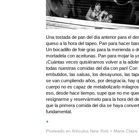
Una tostada de pan del día anterior para el de
queso a la hora del tapeo. Pan para hacer barq
Un bocadillo de foie gras para la merienda o d
mortadela con aceitunas. Pan para mojar la y
¡Cuántas veces quisiéramos volver a la adole
todas nuestras comidas del día con pan! Con 
embutidos, las salsas, los desayunos, las ta
se van cumpliendo años, por desgracia, hay q
cuerpo no es capaz de metabolizarlo milagro
eso, desde hace tiempo, supe que no me qu
resignarme y reservármelo para la hora del d
que la primera comida del día se haya convert
fundamental.
+
Posteado en
Artículos New York
>
Marie Claire