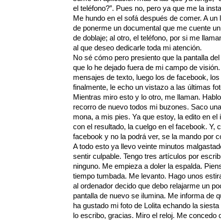
el teléfono?”. Pues no, pero ya que me la inst
Me hundo en el sofá después de comer. A un la
de ponerme un documental que me cuente un c
de doblaje; al otro, el teléfono, por si me llaman
al que deseo dedicarle toda mi atención.
No sé cómo pero presiento que la pantalla del
que lo he dejado fuera de mi campo de visión.
mensajes de texto, luego los de facebook, los 
finalmente, le echo un vistazo a las últimas f
Mientras miro esto y lo otro, me llaman. Hablo
recorro de nuevo todos mi buzones. Saco una f
mona, a mis pies. Ya que estoy, la edito en e
con el resultado, la cuelgo en el facebook. Y, 
facebook y no la podrá ver, se la mando por co
A todo esto ya llevo veinte minutos malgasta
sentir culpable. Tengo tres artículos por escr
ninguno. Me empieza a doler la espalda. Pien
tiempo tumbada. Me levanto. Hago unos estir
al ordenador decido que debo relajarme un po
pantalla de nuevo se ilumina. Me informa de 
ha gustado mi foto de Lolita echando la siesta
lo escribo, gracias. Miro el reloj. Me concedo