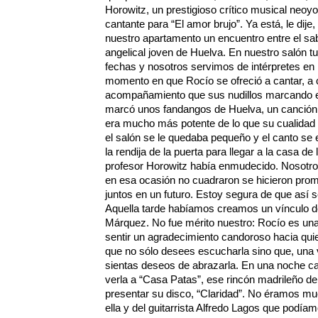
Horowitz, un prestigioso crítico musical neoy
cantante para “El amor brujo”. Ya está, le dij
nuestro apartamento un encuentro entre el sab
angelical joven de Huelva. En nuestro salón t
fechas y nosotros servimos de intérpretes en 
momento en que Rocío se ofreció a cantar, a c
acompañamiento que sus nudillos marcando e
marcó unos fandangos de Huelva, un canción 
era mucho más potente de lo que su cualidad
el salón se le quedaba pequeño y el canto se
la rendija de la puerta para llegar a la casa d
profesor Horowitz había enmudecido. Nosotro
en esa ocasión no cuadraron se hicieron prom
juntos en un futuro. Estoy segura de que así s
Aquella tarde habíamos creamos un vínculo d
Márquez. No fue mérito nuestro: Rocío es una
sentir un agradecimiento candoroso hacia quie
que no sólo desees escucharla sino que, una v
sientas deseos de abrazarla. En una noche ca
verla a “Casa Patas”, ese rincón madrileño del
presentar su disco, “Claridad”. No éramos m
ella y del guitarrista Alfredo Lagos que podíamo