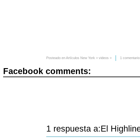
Posteado en
Artículos New York
>
videos
>
1 comentario
Facebook comments:
1 respuesta a:El Highli