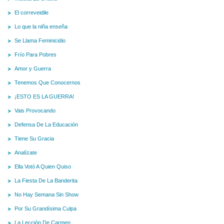
El correveidile
Lo que la niña enseña
Se Llama Feminicidio
Frío Para Pobres
Amor y Guerra
Tenemos Que Conocernos
¡ESTO ES LA GUERRA!
Vais Provocando
Defensa De La Educación
Tiene Su Gracia
Analízate
Ella Votó A Quien Quiso
La Fiesta De La Banderita
No Hay Semana Sin Show
Por Su Grandísima Culpa
La Lección De Carmen