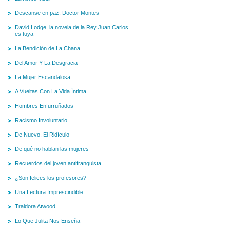
Descanse en paz, Doctor Montes
David Lodge, la novela de la Rey Juan Carlos
es tuya
La Bendición de La Chana
Del Amor Y La Desgracia
La Mujer Escandalosa
A Vueltas Con La Vida Íntima
Hombres Enfurruñados
Racismo Involuntario
De Nuevo, El Ridículo
De qué no hablan las mujeres
Recuerdos del joven antifranquista
¿Son felices los profesores?
Una Lectura Imprescindible
Traidora Atwood
Lo Que Julita Nos Enseña