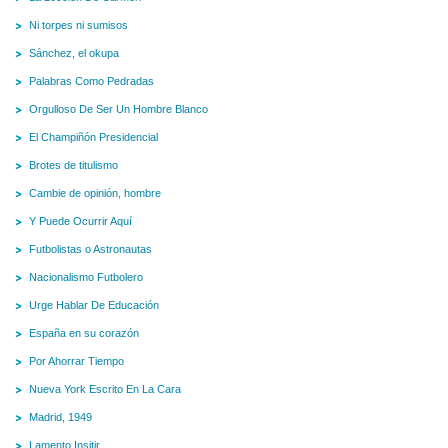
Ni torpes ni sumisos
Sánchez, el okupa
Palabras Como Pedradas
Orgulloso De Ser Un Hombre Blanco
El Champiñón Presidencial
Brotes de titulismo
Cambie de opinión, hombre
Y Puede Ocurrir Aquí
Futbolistas o Astronautas
Nacionalismo Futbolero
Urge Hablar De Educación
España en su corazón
Por Ahorrar Tiempo
Nueva York Escrito En La Cara
Madrid, 1949
Lamento Insitir