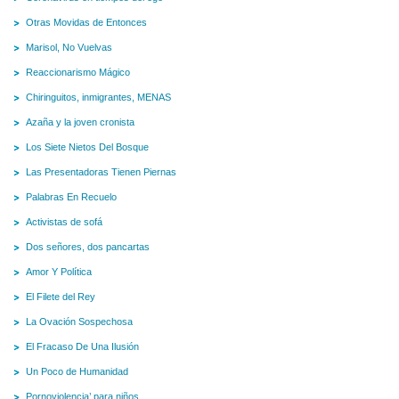
Otras Movidas de Entonces
Marisol, No Vuelvas
Reaccionarismo Mágico
Chiringuitos, inmigrantes, MENAS
Azaña y la joven cronista
Los Siete Nietos Del Bosque
Las Presentadoras Tienen Piernas
Palabras En Recuelo
Activistas de sofá
Dos señores, dos pancartas
Amor Y Política
El Filete del Rey
La Ovación Sospechosa
El Fracaso De Una Ilusión
Un Poco de Humanidad
Pornoviolencia’ para niños