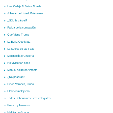
Una Colleja Al Señor Alcalde
A Pesar de Usted, Bolsonaro
¿Sólo la cárcel?
Fatiga de la compasión
Que Viene Trump
La Burla Que Mata
La Suerte de las Feas
Melancolía o Chulería
He vivido tan poco
Manual del Buen Votante
¿No pasarán?
Cinco Varones, Cinco
El ‘sincomplejismo’
Todos Deberíamos Ser Ecologistas
Franco y Nosotros
Maldita La Gracia