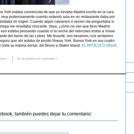
a York estaba convencida de que yo llevaba Madrid escrito en la cara.
ía muy poderosamente cuando estando sola en un restaurante daba por
delataba mi origen. Cuando algún camarero o vecino me preguntaba si
 o griega me resultaba chocante. Vaya, ¿cómo no ven que llevo Madrid
n eso estaba pensando cuando vi la noche del miércoles entrar a Vivian
ante del barrio de las Letras. Me levanté, nos besamos, nos sentamos
 aseguro que ahí estaba de pronto Nueva York. Nueva York en sus cuatro
n toda su espina dorsal, del Bronx a Staten Island.
EL ARTÍCULO SIGUE
ntes
>
Se el primero en comentar >
ebook, también puedes dejar tu comentario: