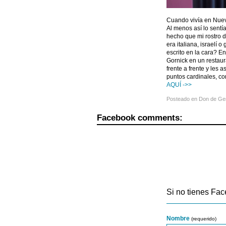
Cuando vivía en Nuev
Al menos así lo sent
hecho que mi rostro 
era italiana, israelí
escrito en la cara? E
Gornick en un restaur
frente a frente y les
puntos cardinales, co
AQUÍ ->>
Posteado en
Don de Ge
Facebook comments:
Si no tienes Fac
Nombre
(requerido)