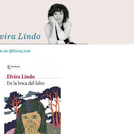
its de @ElviraLindo