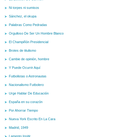
Ni torpes ni sumisos
Sánchez, el okupa
Palabras Como Pedradas
Orgulloso De Ser Un Hombre Blanco
El Champiñón Presidencial
Brotes de titulismo
Cambie de opinión, hombre
Y Puede Ocurrir Aquí
Futbolistas o Astronautas
Nacionalismo Futbolero
Urge Hablar De Educación
España en su corazón
Por Ahorrar Tiempo
Nueva York Escrito En La Cara
Madrid, 1949
Lamento Insitir