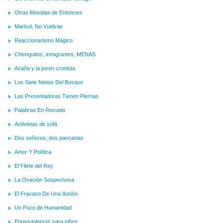
Otras Movidas de Entonces
Marisol, No Vuelvas
Reaccionarismo Mágico
Chiringuitos, inmigrantes, MENAS
Azaña y la joven cronista
Los Siete Nietos Del Bosque
Las Presentadoras Tienen Piernas
Palabras En Recuelo
Activistas de sofá
Dos señores, dos pancartas
Amor Y Política
El Filete del Rey
La Ovación Sospechosa
El Fracaso De Una Ilusión
Un Poco de Humanidad
Pornoviolencia’ para niños