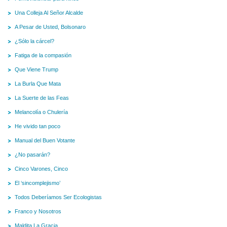
Una Colleja Al Señor Alcalde
A Pesar de Usted, Bolsonaro
¿Sólo la cárcel?
Fatiga de la compasión
Que Viene Trump
La Burla Que Mata
La Suerte de las Feas
Melancolía o Chulería
He vivido tan poco
Manual del Buen Votante
¿No pasarán?
Cinco Varones, Cinco
El ‘sincomplejismo’
Todos Deberíamos Ser Ecologistas
Franco y Nosotros
Maldita La Gracia