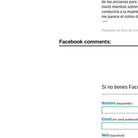
de las ancianas para 
murió mientras sobrev
conduciría a la muert
me parece el colmo de
->>
Posteado en
Don de Ge
Facebook comments:
Si no tienes Fac
Nombre
(requerido)
Email
(no será publicad
Web
(opcional)