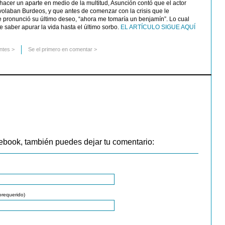
hacer un aparte en medio de la multitud, Asunción contó que el actor
olaban Burdeos, y que antes de comenzar con la crisis que le
e pronunció su último deseo, “ahora me tomaría un benjamín”. Lo cual
 saber apurar la vida hasta el último sorbo.
EL ARTÍCULO SIGUE AQUÍ
ntes
>
Se el primero en comentar >
ebook, también puedes dejar tu comentario:
orequerido)