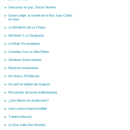
Descanse en paz, Doctor Montes
David Lodge, la novela de la Rey Juan Carlos
es tuya
La Bendición de La Chana
Del Amor Y La Desgracia
La Mujer Escandalosa
A Vueltas Con La Vida Íntima
Hombres Enfurruñados
Racismo Involuntario
De Nuevo, El Ridículo
De qué no hablan las mujeres
Recuerdos del joven antifranquista
¿Son felices los profesores?
Una Lectura Imprescindible
Traidora Atwood
Lo Que Julita Nos Enseña