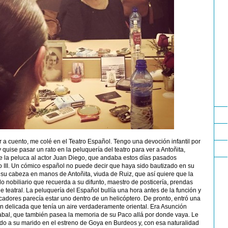
ir a cuento, me colé en el Teatro Español. Tengo una devoción infantil por
 quise pasar un rato en la peluquería del teatro para ver a Antoñita,
e la peluca al actor Juan Diego, que andaba estos días pasados
 III. Un cómico español no puede decir que haya sido bautizado en su
o su cabeza en manos de Antoñita, viuda de Ruiz, que así quiere que la
lo nobiliario que recuerda a su difunto, maestro de posticería, prendas
e teatral. La peluquería del Español bullía una hora antes de la función y
ecadores parecía estar uno dentro de un helicóptero. De pronto, entró una
 delicada que tenía un aire verdaderamente oriental. Era Asunción
abal, que también pasea la memoria de su Paco allá por donde vaya. Le
do a su marido en el estreno de Goya en Burdeos y, con esa naturalidad