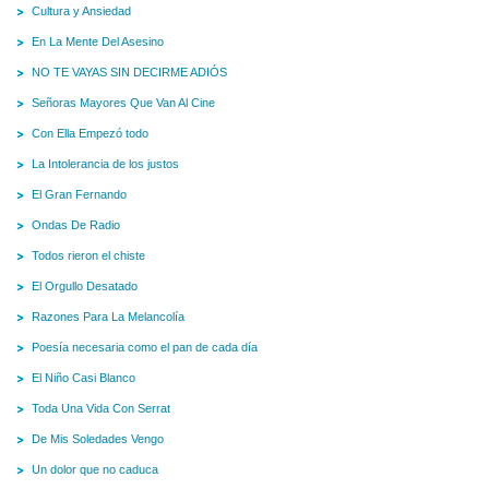
Cultura y Ansiedad
En La Mente Del Asesino
NO TE VAYAS SIN DECIRME ADIÓS
Señoras Mayores Que Van Al Cine
Con Ella Empezó todo
La Intolerancia de los justos
El Gran Fernando
Ondas De Radio
Todos rieron el chiste
El Orgullo Desatado
Razones Para La Melancolía
Poesía necesaria como el pan de cada día
El Niño Casi Blanco
Toda Una Vida Con Serrat
De Mis Soledades Vengo
Un dolor que no caduca