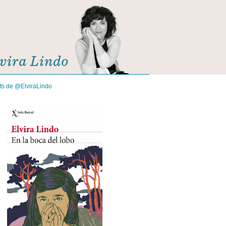
its de @ElviraLindo