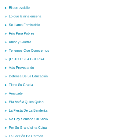
El correveidile
Lo que la niña enseña
Se Llama Feminicidio
Frío Para Pobres
Amor y Guerra
Tenemos Que Conocernos
¡ESTO ES LA GUERRA!
Vais Provocando
Defensa De La Educación
Tiene Su Gracia
Analízate
Ella Votó A Quien Quiso
La Fiesta De La Banderita
No Hay Semana Sin Show
Por Su Grandísima Culpa
La Lección De Carmen