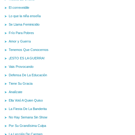
El correveidile
Lo que la niña enseña
Se Llama Feminicidio
Frío Para Pobres
Amor y Guerra
Tenemos Que Conocernos
¡ESTO ES LA GUERRA!
Vais Provocando
Defensa De La Educación
Tiene Su Gracia
Analízate
Ella Votó A Quien Quiso
La Fiesta De La Banderita
No Hay Semana Sin Show
Por Su Grandísima Culpa
La Lección De Carmen