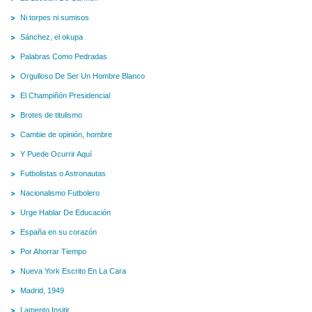
Ni torpes ni sumisos
Sánchez, el okupa
Palabras Como Pedradas
Orgulloso De Ser Un Hombre Blanco
El Champiñón Presidencial
Brotes de titulismo
Cambie de opinión, hombre
Y Puede Ocurrir Aquí
Futbolistas o Astronautas
Nacionalismo Futbolero
Urge Hablar De Educación
España en su corazón
Por Ahorrar Tiempo
Nueva York Escrito En La Cara
Madrid, 1949
Lamento Insitir