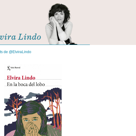
its de @ElviraLindo