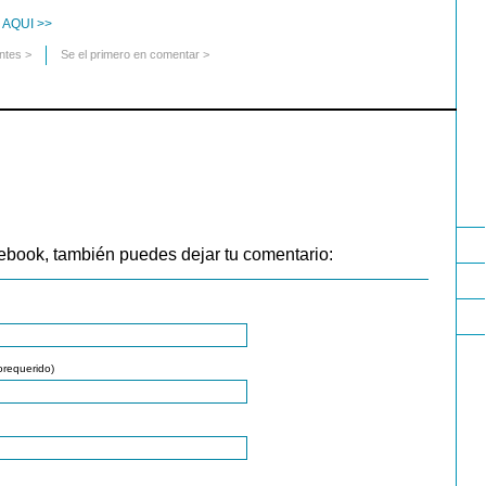
 AQUI >>
ntes
>
Se el primero en comentar >
ebook, también puedes dejar tu comentario:
orequerido)