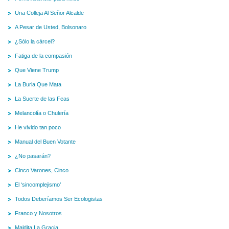
Una Colleja Al Señor Alcalde
A Pesar de Usted, Bolsonaro
¿Sólo la cárcel?
Fatiga de la compasión
Que Viene Trump
La Burla Que Mata
La Suerte de las Feas
Melancolía o Chulería
He vivido tan poco
Manual del Buen Votante
¿No pasarán?
Cinco Varones, Cinco
El ‘sincomplejismo’
Todos Deberíamos Ser Ecologistas
Franco y Nosotros
Maldita La Gracia