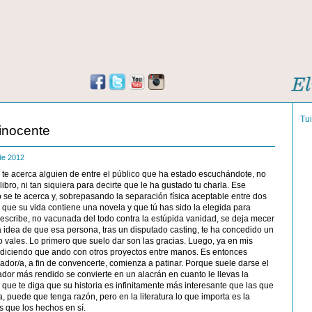
Tu
 inocente
 de 2012
te acerca alguien de entre el público que ha estado escuchándote, no
libro, ni tan siquiera para decirte que le ha gustado tu charla. Ese
 se te acerca y, sobrepasando la separación física aceptable entre dos
 que su vida contiene una novela y que tú has sido la elegida para
o escribe, no vacunada del todo contra la estúpida vanidad, se deja mecer
 idea de que esa persona, tras un disputado casting, te ha concedido un
lo vales. Lo primero que suelo dar son las gracias. Luego, ya en mis
 diciendo que ando con otros proyectos entre manos. Es entonces
dor/a, a fin de convencerte, comienza a patinar. Porque suele darse el
dor más rendido se convierte en un alacrán en cuanto le llevas la
o que te diga que su historia es infinitamente más interesante que las que
, puede que tenga razón, pero en la literatura lo que importa es la
 que los hechos en sí.