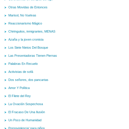
Otras Movidas de Entonces
Marisol, No Vuelvas
Reaccionarismo Mágico
Chiringuitos, inmigrantes, MENAS
Azaña y la joven cronista
Los Siete Nietos Del Bosque
Las Presentadoras Tienen Piernas
Palabras En Recuelo
Activistas de sofá
Dos señores, dos pancartas
Amor Y Política
El Filete del Rey
La Ovación Sospechosa
El Fracaso De Una Ilusión
Un Poco de Humanidad
Pornoviolencia’ para niños