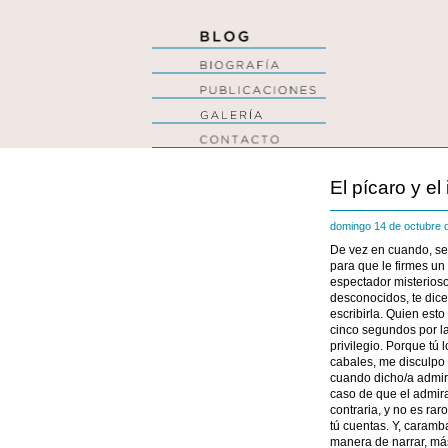
El pícaro y el
domingo 14 de octubre
De vez en cuando, se 
para que le firmes un 
espectador misterioso
desconocidos, te dice
escribirla. Quien est
cinco segundos por la
privilegio. Porque tú 
cabales, me disculpo
cuando dicho/a admira
caso de que el admira
contraria, y no es rar
tú cuentas. Y, caramba
manera de narrar, más