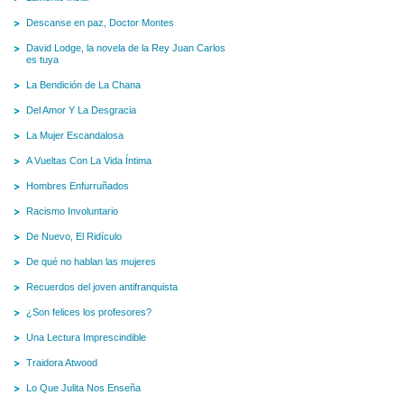
Descanse en paz, Doctor Montes
David Lodge, la novela de la Rey Juan Carlos
es tuya
La Bendición de La Chana
Del Amor Y La Desgracia
La Mujer Escandalosa
A Vueltas Con La Vida Íntima
Hombres Enfurruñados
Racismo Involuntario
De Nuevo, El Ridículo
De qué no hablan las mujeres
Recuerdos del joven antifranquista
¿Son felices los profesores?
Una Lectura Imprescindible
Traidora Atwood
Lo Que Julita Nos Enseña