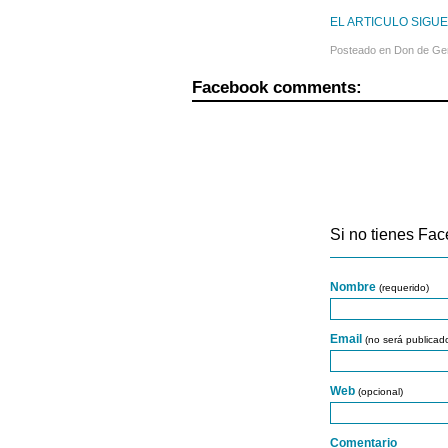
EL ARTICULO SIGUE
Posteado en
Don de Ge
Facebook comments:
Si no tienes Fac
Nombre
(requerido)
Email
(no será publicad
Web
(opcional)
Comentario