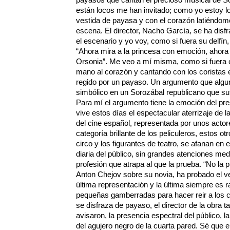
están locos me han invitado; como yo estoy lo
vestida de payasa y con el corazón latiéndom
escena. El director, Nacho García, se ha dis
el escenario y yo voy, como si fuera su delfín
“Ahora mira a la princesa con emoción, ahor
Orsonia”. Me veo a mí misma, como si fuera o
mano al corazón y cantando con los coristas e
regido por un payaso. Un argumento que algu
simbólico en un Sorozábal republicano que sufr
Para mí el argumento tiene la emoción del pr
vive estos días el espectacular aterrizaje de 
del cine español, representada por unos acto
categoría brillante de los peliculeros, estos ot
circo y los figurantes de teatro, se afanan en
diaria del público, sin grandes atenciones me
profesión que atrapa al que la prueba. “No la 
Anton Chejov sobre su novia, ha probado el ve
última representación y la última siempre es 
pequeñas gamberradas para hacer reir a los ca
se disfraza de payaso, el director de la obra 
avisaron, la presencia espectral del público, l
del agujero negro de la cuarta pared. Sé que e