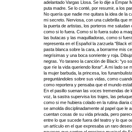
adelantado Vargas Llosa. Se lo dije a Empar M
puta madre. Se lo conté, por resumir, a los par
No quería que nadie me quitara la idea de la 
mi secreto. Nerviosa, con una culebrilla que 
la puerta de artistas, los porteros me saludan
como si lo fuera. Como si lo fuera subo a maq
las butacas y las maquilladoras, como si fuer
representa en el Español la zarzuela “Black 
pasta blanca sobre la cara, a borrarme mis ce
negrísimas y una boca sonriente y roja. Dibuj
negras. Yo tarareo la canción de Black: “yo so
que ríe la vida queriendo llorar”. A mi lado se m
la mujer barbuda, la princesa, los funambulistas
preguntándoles sobre sus vidas, como cuando
como reportera y pensaba que el mundo estab
En el pasillo suenan las voces tremendas de l
voz, la sastra supervisa los trajes, las peluq
como si me hubiera colado en la rutina diaria 
se amolda disciplinadamente al papel que le as
cuentan cosas de su vida privada, pero parec
entre lo que sucede fuera del teatro y lo que o
un artículo en el que expresaba un raro deseo
payasos que cantan el precioso musical de So