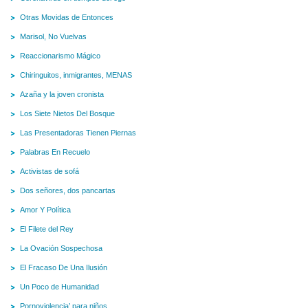
Otras Movidas de Entonces
Marisol, No Vuelvas
Reaccionarismo Mágico
Chiringuitos, inmigrantes, MENAS
Azaña y la joven cronista
Los Siete Nietos Del Bosque
Las Presentadoras Tienen Piernas
Palabras En Recuelo
Activistas de sofá
Dos señores, dos pancartas
Amor Y Política
El Filete del Rey
La Ovación Sospechosa
El Fracaso De Una Ilusión
Un Poco de Humanidad
Pornoviolencia’ para niños