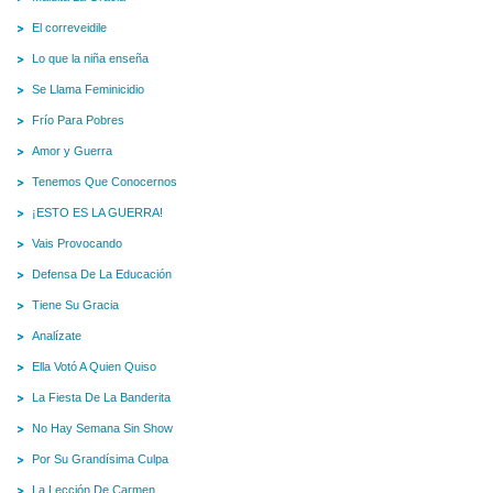
El correveidile
Lo que la niña enseña
Se Llama Feminicidio
Frío Para Pobres
Amor y Guerra
Tenemos Que Conocernos
¡ESTO ES LA GUERRA!
Vais Provocando
Defensa De La Educación
Tiene Su Gracia
Analízate
Ella Votó A Quien Quiso
La Fiesta De La Banderita
No Hay Semana Sin Show
Por Su Grandísima Culpa
La Lección De Carmen