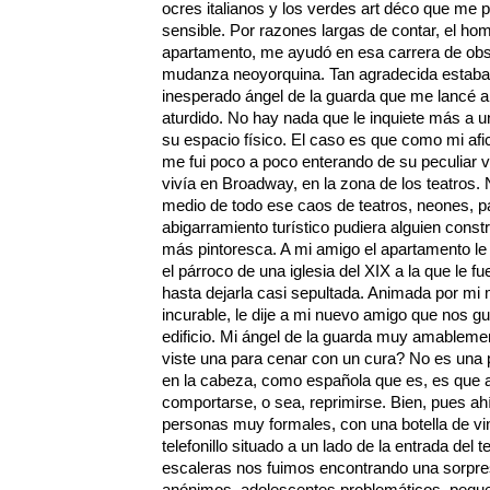
ocres italianos y los verdes art déco que me 
sensible. Por razones largas de contar, el ho
apartamento, me ayudó en esa carrera de ob
mudanza neoyorquina. Tan agradecida estaba
inesperado ángel de la guarda que me lancé a
aturdido. No hay nada que le inquiete más a u
su espacio físico. El caso es que como mi afi
me fui poco a poco enterando de su peculiar 
vivía en Broadway, en la zona de los teatros
medio de todo ese caos de teatros, neones, pa
abigarramiento turístico pudiera alguien constr
más pintoresca. A mi amigo el apartamento le 
el párroco de una iglesia del XIX a la que le f
hasta dejarla casi sepultada. Animada por mi 
incurable, le dije a mi nuevo amigo que nos gust
edificio. Mi ángel de la guarda muy amableme
viste una para cenar con un cura? No es una p
en la cabeza, como española que es, es que 
comportarse, o sea, reprimirse. Bien, pues ah
personas muy formales, con una botella de vin
telefonillo situado a un lado de la entrada del
escaleras nos fuimos encontrando una sorpres
anónimos, adolescentes problemáticos, peque