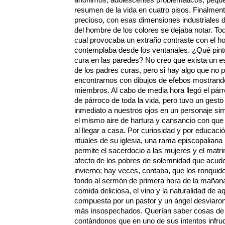
resumen de la vida en cuatro pisos. Finalment
precioso, con esas dimensiones industriales de
del hombre de los colores se dejaba notar. To
cual provocaba un extraño contraste con el 
contemplaba desde los ventanales. ¿Qué pint
cura en las paredes? No creo que exista un es
de los padres curas, pero si hay algo que no
encontrarnos con dibujos de efebos mostran
miembros. Al cabo de media hora llegó el párr
de párroco de toda la vida, pero tuvo un gest
inmediato a nuestros ojos en un personaje simp
el mismo aire de hartura y cansancio con que u
al llegar a casa. Por curiosidad y por educaci
rituales de su iglesia, una rama episcopaliana 
permite el sacerdocio a las mujeres y el matr
afecto de los pobres de solemnidad que acuden
invierno; hay veces, contaba, que los ronquid
fondo al sermón de primera hora de la mañana. 
comida deliciosa, el vino y la naturalidad de a
compuesta por un pastor y un ángel desviaro
más insospechados. Querían saber cosas de 
contándonos que en uno de sus intentos infru