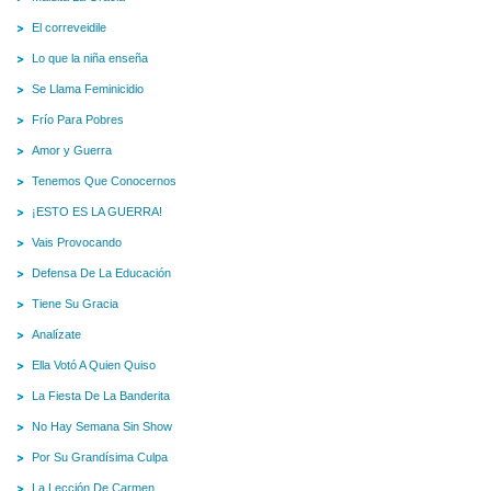
El correveidile
Lo que la niña enseña
Se Llama Feminicidio
Frío Para Pobres
Amor y Guerra
Tenemos Que Conocernos
¡ESTO ES LA GUERRA!
Vais Provocando
Defensa De La Educación
Tiene Su Gracia
Analízate
Ella Votó A Quien Quiso
La Fiesta De La Banderita
No Hay Semana Sin Show
Por Su Grandísima Culpa
La Lección De Carmen