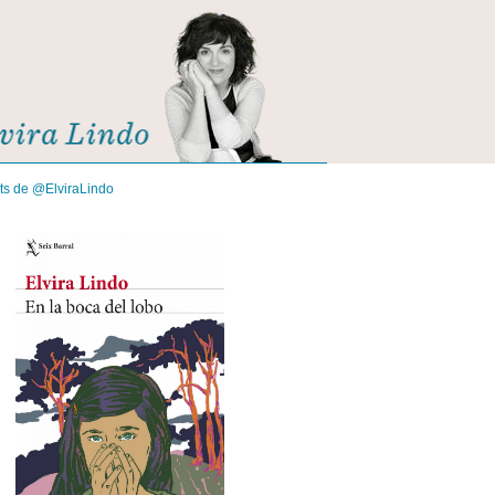
its de @ElviraLindo