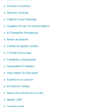
Ni torpes ni sumisos
Sánchez, el okupa
Palabras Como Pedradas
Orgulloso De Ser Un Hombre Blanco
El Champiñón Presidencial
Brotes de titulismo
Cambie de opinión, hombre
Y Puede Ocurrir Aquí
Futbolistas o Astronautas
Nacionalismo Futbolero
Urge Hablar De Educación
España en su corazón
Por Ahorrar Tiempo
Nueva York Escrito En La Cara
Madrid, 1949
Lamento Insitir