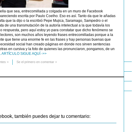
 bella que sea, entrecomillada y colgada en un muro de Facebook
areciendo escrita por Paulo Coelho. Eso es así. Tanto da que le añadas
sulta que la dijo o la escribió Pepe Mujica, Saramago, Sampedro o el
ta de una transmutación de la autoría intelectual a la que todavía los
do respuesta, pero aquí estoy yo para constatar que dicho fenómeno se
 lectores, son muchos años leyendo frases entrecomilladas porque a la
nte que tiene una enorme fe en las frases y hay personas buenas que
ecesidad social han creado páginas en donde nos sirven sentencias
etras en cursiva y la foto de quienes las pronunciaron, pongamos, de un
L ARTÍCULO SIGUE AQUÍ ->>
ntes
>
Se el primero en comentar >
ebook, también puedes dejar tu comentario: