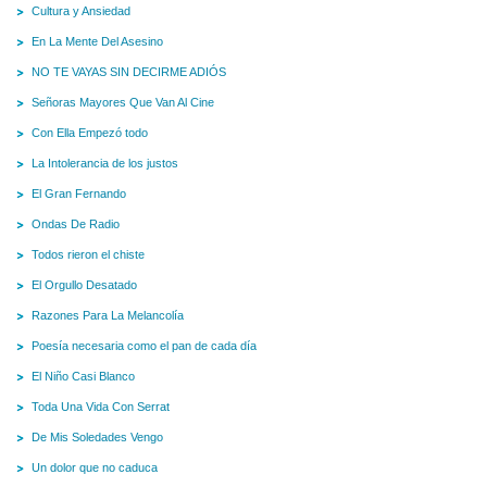
Cultura y Ansiedad
En La Mente Del Asesino
NO TE VAYAS SIN DECIRME ADIÓS
Señoras Mayores Que Van Al Cine
Con Ella Empezó todo
La Intolerancia de los justos
El Gran Fernando
Ondas De Radio
Todos rieron el chiste
El Orgullo Desatado
Razones Para La Melancolía
Poesía necesaria como el pan de cada día
El Niño Casi Blanco
Toda Una Vida Con Serrat
De Mis Soledades Vengo
Un dolor que no caduca