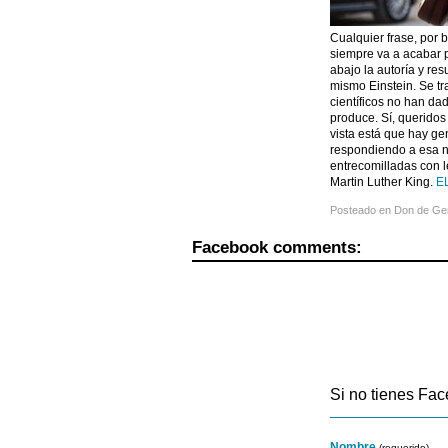
Cualquier frase, por
siempre va a acabar p
abajo la autoría y re
mismo Einstein. Se tra
científicos no han da
produce. Sí, queridos
vista está que hay ge
respondiendo a esa n
entrecomilladas con l
Martin Luther King.
E
Posteado en
Don de Ge
Facebook comments:
Si no tienes Fac
Nombre
(requerido)