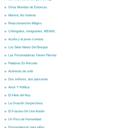
Otras Movidas de Entonces
Marisol, No Vuelvas
Reaccionarismo Mágico
Chiringuitos, inmigrantes, MENAS
Azaña y la joven cronista
Los Siete Nietos Del Bosque
Las Presentadoras Tienen Piernas
Palabras En Recuelo
Activistas de sofá
Dos señores, dos pancartas
Amor Y Política
El Filete del Rey
La Ovación Sospechosa
El Fracaso De Una Ilusión
Un Poco de Humanidad
Pornoviolencia’ para niños