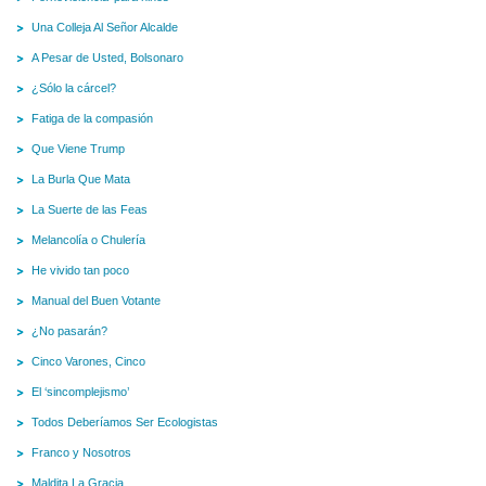
Una Colleja Al Señor Alcalde
A Pesar de Usted, Bolsonaro
¿Sólo la cárcel?
Fatiga de la compasión
Que Viene Trump
La Burla Que Mata
La Suerte de las Feas
Melancolía o Chulería
He vivido tan poco
Manual del Buen Votante
¿No pasarán?
Cinco Varones, Cinco
El ‘sincomplejismo’
Todos Deberíamos Ser Ecologistas
Franco y Nosotros
Maldita La Gracia