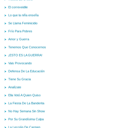
El correveidile
Lo que la niña enseña
Se Llama Feminicidio
Frío Para Pobres
Amor y Guerra
Tenemos Que Conocernos
¡ESTO ES LA GUERRA!
Vais Provocando
Defensa De La Educación
Tiene Su Gracia
Analízate
Ella Votó A Quien Quiso
La Fiesta De La Banderita
No Hay Semana Sin Show
Por Su Grandísima Culpa
La Lección De Carmen