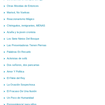
Otras Movidas de Entonces
Marisol, No Vuelvas
Reaccionarismo Mágico
Chiringuitos, inmigrantes, MENAS
Azaña y la joven cronista
Los Siete Nietos Del Bosque
Las Presentadoras Tienen Piernas
Palabras En Recuelo
Activistas de sofá
Dos señores, dos pancartas
Amor Y Política
El Filete del Rey
La Ovación Sospechosa
El Fracaso De Una Ilusión
Un Poco de Humanidad
Pornoviolencia’ para niños