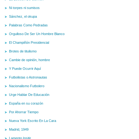
Ni torpes ni sumisos
Sánchez, el okupa
Palabras Como Pedradas
Orgulloso De Ser Un Hombre Blanco
El Champiñón Presidencial
Brotes de titulismo
Cambie de opinión, hombre
Y Puede Ocurrir Aquí
Futbolistas o Astronautas
Nacionalismo Futbolero
Urge Hablar De Educación
España en su corazón
Por Ahorrar Tiempo
Nueva York Escrito En La Cara
Madrid, 1949
Lamento Insitir