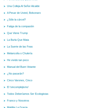
Una Colleja Al Señor Alcalde
A Pesar de Usted, Bolsonaro
¿Sólo la cárcel?
Fatiga de la compasión
Que Viene Trump
La Burla Que Mata
La Suerte de las Feas
Melancolía o Chulería
He vivido tan poco
Manual del Buen Votante
¿No pasarán?
Cinco Varones, Cinco
El ‘sincomplejismo’
Todos Deberíamos Ser Ecologistas
Franco y Nosotros
Maldita La Gracia