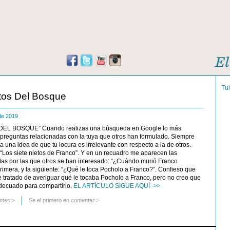
Tu
etos Del Bosque
 de 2019
DEL BOSQUE” Cuando realizas una búsqueda en Google lo más
 preguntas relacionadas con la tuya que otros han formulado. Siempre
a una idea de que tu locura es irrelevante con respecto a la de otros.
 “Los siete nietos de Franco”. Y en un recuadro me aparecen las
das por las que otros se han interesado: “¿Cuándo murió Franco
primera, y la siguiente: “¿Qué le toca Pocholo a Franco?”. Confieso que
e tratado de averiguar qué le tocaba Pocholo a Franco, pero no creo que
adecuado para compartirlo.
EL ARTÍCULO SIGUE AQUÍ ->>
ntes
>
Se el primero en comentar >