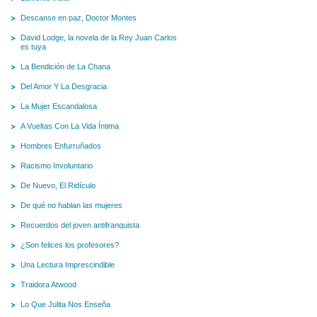
Descanse en paz, Doctor Montes
David Lodge, la novela de la Rey Juan Carlos
es tuya
La Bendición de La Chana
Del Amor Y La Desgracia
La Mujer Escandalosa
A Vueltas Con La Vida Íntima
Hombres Enfurruñados
Racismo Involuntario
De Nuevo, El Ridículo
De qué no hablan las mujeres
Recuerdos del joven antifranquista
¿Son felices los profesores?
Una Lectura Imprescindible
Traidora Atwood
Lo Que Julita Nos Enseña