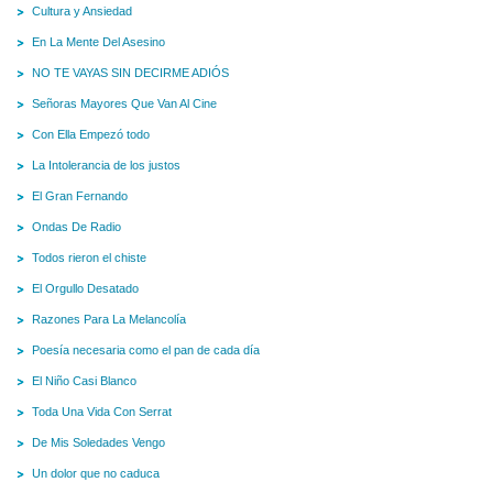
Cultura y Ansiedad
En La Mente Del Asesino
NO TE VAYAS SIN DECIRME ADIÓS
Señoras Mayores Que Van Al Cine
Con Ella Empezó todo
La Intolerancia de los justos
El Gran Fernando
Ondas De Radio
Todos rieron el chiste
El Orgullo Desatado
Razones Para La Melancolía
Poesía necesaria como el pan de cada día
El Niño Casi Blanco
Toda Una Vida Con Serrat
De Mis Soledades Vengo
Un dolor que no caduca