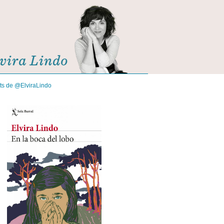
its de @ElviraLindo