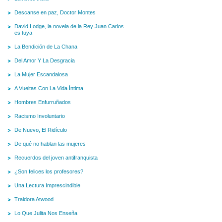
Descanse en paz, Doctor Montes
David Lodge, la novela de la Rey Juan Carlos
es tuya
La Bendición de La Chana
Del Amor Y La Desgracia
La Mujer Escandalosa
A Vueltas Con La Vida Íntima
Hombres Enfurruñados
Racismo Involuntario
De Nuevo, El Ridículo
De qué no hablan las mujeres
Recuerdos del joven antifranquista
¿Son felices los profesores?
Una Lectura Imprescindible
Traidora Atwood
Lo Que Julita Nos Enseña