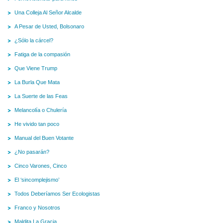
Una Colleja Al Señor Alcalde
A Pesar de Usted, Bolsonaro
¿Sólo la cárcel?
Fatiga de la compasión
Que Viene Trump
La Burla Que Mata
La Suerte de las Feas
Melancolía o Chulería
He vivido tan poco
Manual del Buen Votante
¿No pasarán?
Cinco Varones, Cinco
El ‘sincomplejismo’
Todos Deberíamos Ser Ecologistas
Franco y Nosotros
Maldita La Gracia