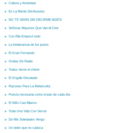
Cultura y Ansiedad
En La Mente Del Asesino
NO TE VAYAS SIN DECIRME ADIÓS
Señoras Mayores Que Van Al Cine
Con Ella Empezó todo
La Intolerancia de los justos
El Gran Fernando
Ondas De Radio
Todos rieron el chiste
El Orgullo Desatado
Razones Para La Melancolía
Poesía necesaria como el pan de cada día
El Niño Casi Blanco
Toda Una Vida Con Serrat
De Mis Soledades Vengo
Un dolor que no caduca