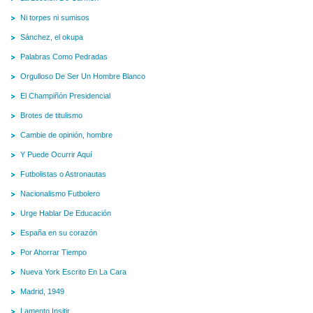
Ni torpes ni sumisos
Sánchez, el okupa
Palabras Como Pedradas
Orgulloso De Ser Un Hombre Blanco
El Champiñón Presidencial
Brotes de titulismo
Cambie de opinión, hombre
Y Puede Ocurrir Aquí
Futbolistas o Astronautas
Nacionalismo Futbolero
Urge Hablar De Educación
España en su corazón
Por Ahorrar Tiempo
Nueva York Escrito En La Cara
Madrid, 1949
Lamento Insitir