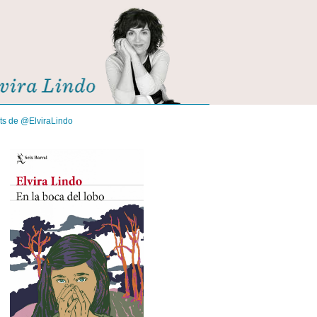
its de @ElviraLindo