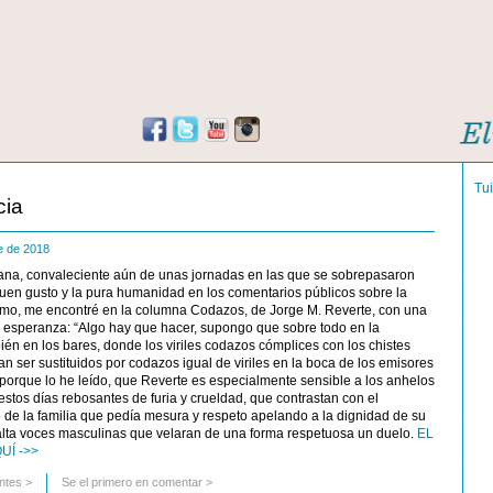
Tu
cia
re de 2018
ñana, convaleciente aún de unas jornadas en las que se sobrepasaron
 buen gusto y la pura humanidad en los comentarios públicos sobre la
mo, me encontré en la columna Codazos, de Jorge M. Reverte, con una
e esperanza: “Algo hay que hacer, supongo que sobre todo en la
én en los bares, donde los viriles codazos cómplices con los chistes
n ser sustituidos por codazos igual de viriles en la boca de los emisores
, porque lo he leído, que Reverte es especialmente sensible a los anhelos
estos días rebosantes de furia y crueldad, que contrastan con el
de la familia que pedía mesura y respeto apelando a la dignidad de su
falta voces masculinas que velaran de una forma respetuosa un duelo.
EL
UÍ ->>
ntes
>
Se el primero en comentar >