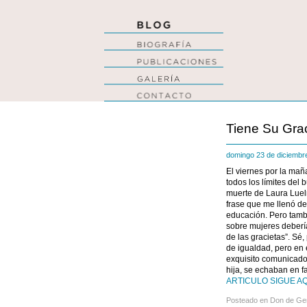
Tiene Su Gra
domingo 23 de diciemb
El viernes por la ma
todos los límites del
muerte de Laura Luel
frase que me llenó d
educación. Pero tambi
sobre mujeres debería
de las gracietas”. Sé
de igualdad, pero en 
exquisito comunicado 
hija, se echaban en 
ARTICULO SIGUE AQ
Posteado en
Don de Ge