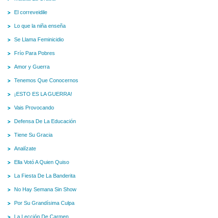
El correveidile
Lo que la niña enseña
Se Llama Feminicidio
Frío Para Pobres
Amor y Guerra
Tenemos Que Conocernos
¡ESTO ES LA GUERRA!
Vais Provocando
Defensa De La Educación
Tiene Su Gracia
Analízate
Ella Votó A Quien Quiso
La Fiesta De La Banderita
No Hay Semana Sin Show
Por Su Grandísima Culpa
La Lección De Carmen