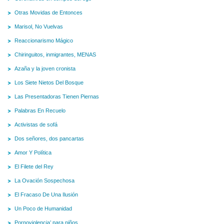
Otras Movidas de Entonces
Marisol, No Vuelvas
Reaccionarismo Mágico
Chiringuitos, inmigrantes, MENAS
Azaña y la joven cronista
Los Siete Nietos Del Bosque
Las Presentadoras Tienen Piernas
Palabras En Recuelo
Activistas de sofá
Dos señores, dos pancartas
Amor Y Política
El Filete del Rey
La Ovación Sospechosa
El Fracaso De Una Ilusión
Un Poco de Humanidad
Pornoviolencia’ para niños