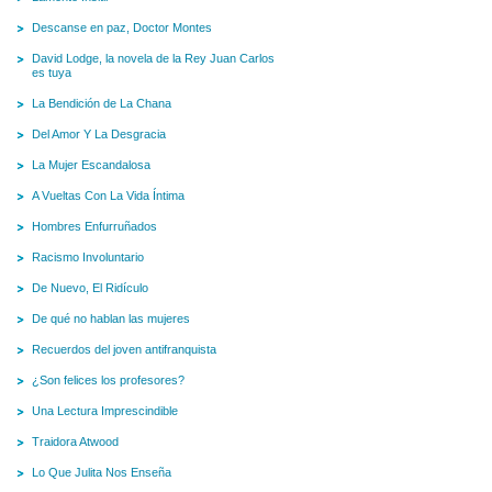
Descanse en paz, Doctor Montes
David Lodge, la novela de la Rey Juan Carlos
es tuya
La Bendición de La Chana
Del Amor Y La Desgracia
La Mujer Escandalosa
A Vueltas Con La Vida Íntima
Hombres Enfurruñados
Racismo Involuntario
De Nuevo, El Ridículo
De qué no hablan las mujeres
Recuerdos del joven antifranquista
¿Son felices los profesores?
Una Lectura Imprescindible
Traidora Atwood
Lo Que Julita Nos Enseña