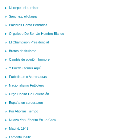
Ni torpes ni sumisos
Sánchez, el okupa
Palabras Como Pedradas
Orgulloso De Ser Un Hombre Blanco
El Champiñón Presidencial
Brotes de titulismo
Cambie de opinión, hombre
Y Puede Ocurrir Aquí
Futbolistas o Astronautas
Nacionalismo Futbolero
Urge Hablar De Educación
España en su corazón
Por Ahorrar Tiempo
Nueva York Escrito En La Cara
Madrid, 1949
Lamento Insitir