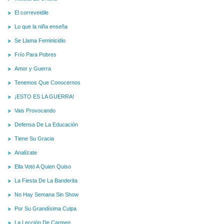
El correveidile
Lo que la niña enseña
Se Llama Feminicidio
Frío Para Pobres
Amor y Guerra
Tenemos Que Conocernos
¡ESTO ES LA GUERRA!
Vais Provocando
Defensa De La Educación
Tiene Su Gracia
Analízate
Ella Votó A Quien Quiso
La Fiesta De La Banderita
No Hay Semana Sin Show
Por Su Grandísima Culpa
La Lección De Carmen