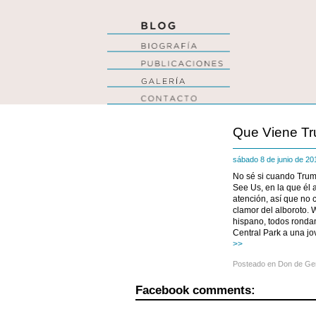
Que Viene T
sábado 8 de junio de 2
No sé si cuando Trum
See Us, en la que él
atención, así que no c
clamor del alboroto. 
hispano, todos ronda
Central Park a una j
>>
Posteado en
Don de Ge
Facebook comments: