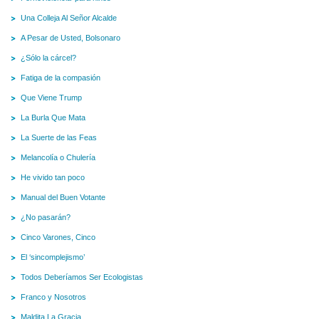
Una Colleja Al Señor Alcalde
A Pesar de Usted, Bolsonaro
¿Sólo la cárcel?
Fatiga de la compasión
Que Viene Trump
La Burla Que Mata
La Suerte de las Feas
Melancolía o Chulería
He vivido tan poco
Manual del Buen Votante
¿No pasarán?
Cinco Varones, Cinco
El ‘sincomplejismo’
Todos Deberíamos Ser Ecologistas
Franco y Nosotros
Maldita La Gracia