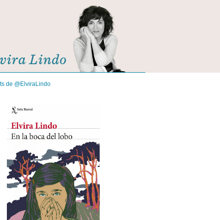
its de @ElviraLindo