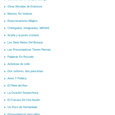
Otras Movidas de Entonces
Marisol, No Vuelvas
Reaccionarismo Mágico
Chiringuitos, inmigrantes, MENAS
Azaña y la joven cronista
Los Siete Nietos Del Bosque
Las Presentadoras Tienen Piernas
Palabras En Recuelo
Activistas de sofá
Dos señores, dos pancartas
Amor Y Política
El Filete del Rey
La Ovación Sospechosa
El Fracaso De Una Ilusión
Un Poco de Humanidad
Pornoviolencia’ para niños