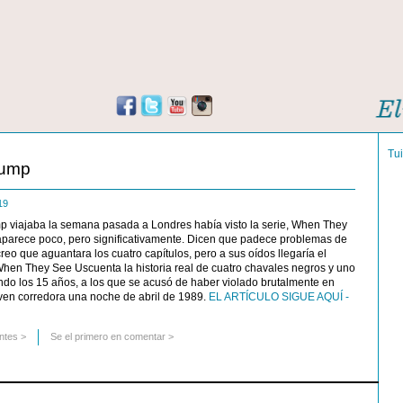
Tu
rump
019
p viajaba la semana pasada a Londres había visto la serie, When They
 aparece poco, pero significativamente. Dicen que padece problemas de
reo que aguantara los cuatro capítulos, pero a sus oídos llegaría el
When They See Uscuenta la historia real de cuatro chavales negros y uno
ndo los 15 años, a los que se acusó de haber violado brutalmente en
oven corredora una noche de abril de 1989.
EL ARTÍCULO SIGUE AQUÍ -
ntes
>
Se el primero en comentar >