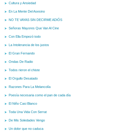
Cultura y Ansiedad
En La Mente Del Asesino
NO TE VAYAS SIN DECIRME ADIÓS
Señoras Mayores Que Van Al Cine
Con Ella Empezó todo
La Intolerancia de los justos
El Gran Fernando
Ondas De Radio
Todos rieron el chiste
El Orgullo Desatado
Razones Para La Melancolía
Poesía necesaria como el pan de cada día
El Niño Casi Blanco
Toda Una Vida Con Serrat
De Mis Soledades Vengo
Un dolor que no caduca