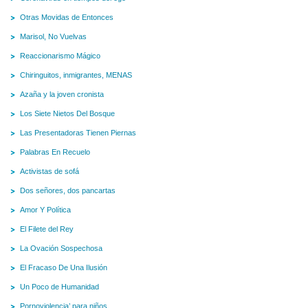
Otras Movidas de Entonces
Marisol, No Vuelvas
Reaccionarismo Mágico
Chiringuitos, inmigrantes, MENAS
Azaña y la joven cronista
Los Siete Nietos Del Bosque
Las Presentadoras Tienen Piernas
Palabras En Recuelo
Activistas de sofá
Dos señores, dos pancartas
Amor Y Política
El Filete del Rey
La Ovación Sospechosa
El Fracaso De Una Ilusión
Un Poco de Humanidad
Pornoviolencia’ para niños