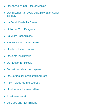
Descanse en paz, Doctor Montes
David Lodge, la novela de la Rey Juan Carlos
es tuya
La Bendición de La Chana
Del Amor Y La Desgracia
La Mujer Escandalosa
A Vueltas Con La Vida Íntima
Hombres Enfurruñados
Racismo Involuntario
De Nuevo, El Ridículo
De qué no hablan las mujeres
Recuerdos del joven antifranquista
¿Son felices los profesores?
Una Lectura Imprescindible
Traidora Atwood
Lo Que Julita Nos Enseña