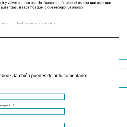
 ir y volver con esa astucia. Nunca podrá saber el escritor qué es lo que
 ausencias, sí sabemos que lo que recogió fue jugoso.
ntes
>
Se el primero en comentar >
ebook, también puedes dejar tu comentario:
orequerido)