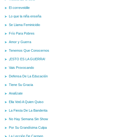
El correveidile
Lo que la niña enseña
Se Llama Feminicidio
Frío Para Pobres
Amor y Guerra
Tenemos Que Conocernos
¡ESTO ES LA GUERRA!
Vais Provocando
Defensa De La Educación
Tiene Su Gracia
Analízate
Ella Votó A Quien Quiso
La Fiesta De La Banderita
No Hay Semana Sin Show
Por Su Grandísima Culpa
La Lección De Carmen