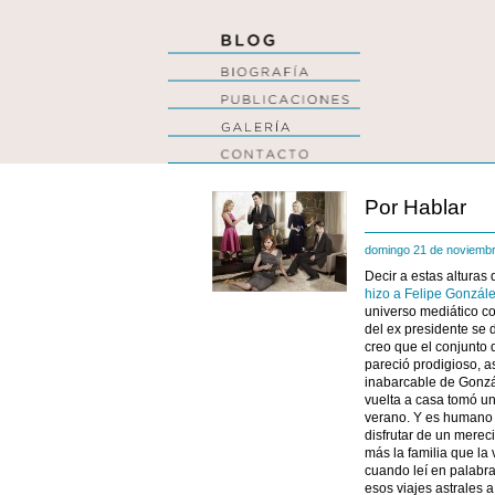
Por Hablar
domingo 21 de noviemb
Decir a estas altura
hizo a Felipe Gonzál
universo mediático co
del ex presidente se 
creo que el conjunto d
pareció prodigioso, as
inabarcable de Gonzál
vuelta a casa tomó una
verano. Y es humano c
disfrutar de un merec
más la familia que la
cuando leí en palabr
esos viajes astrales 