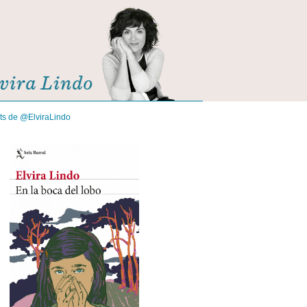
its de @ElviraLindo