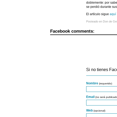
doblemente: por saber
se perdió durante sus
El artículo sigue
aquí
Posteado en
Don de Ge
Facebook comments:
Si no tienes Fac
Nombre
(requerido)
Email
(no será publicad
Web
(opcional)