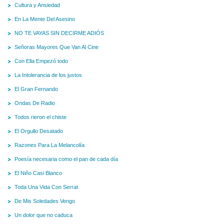
Cultura y Ansiedad
En La Mente Del Asesino
NO TE VAYAS SIN DECIRME ADIÓS
Señoras Mayores Que Van Al Cine
Con Ella Empezó todo
La Intolerancia de los justos
El Gran Fernando
Ondas De Radio
Todos rieron el chiste
El Orgullo Desatado
Razones Para La Melancolía
Poesía necesaria como el pan de cada día
El Niño Casi Blanco
Toda Una Vida Con Serrat
De Mis Soledades Vengo
Un dolor que no caduca