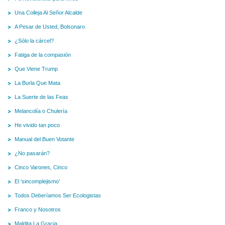
Una Colleja Al Señor Alcalde
A Pesar de Usted, Bolsonaro
¿Sólo la cárcel?
Fatiga de la compasión
Que Viene Trump
La Burla Que Mata
La Suerte de las Feas
Melancolía o Chulería
He vivido tan poco
Manual del Buen Votante
¿No pasarán?
Cinco Varones, Cinco
El ‘sincomplejismo’
Todos Deberíamos Ser Ecologistas
Franco y Nosotros
Maldita La Gracia