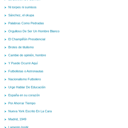
Ni torpes ni sumisos
Sánchez, el okupa
Palabras Como Pedradas
Orgulloso De Ser Un Hombre Blanco
El Champiñón Presidencial
Brotes de titulismo
Cambie de opinión, hombre
Y Puede Ocurrir Aquí
Futbolistas o Astronautas
Nacionalismo Futbolero
Urge Hablar De Educación
España en su corazón
Por Ahorrar Tiempo
Nueva York Escrito En La Cara
Madrid, 1949
Lamento Insitir