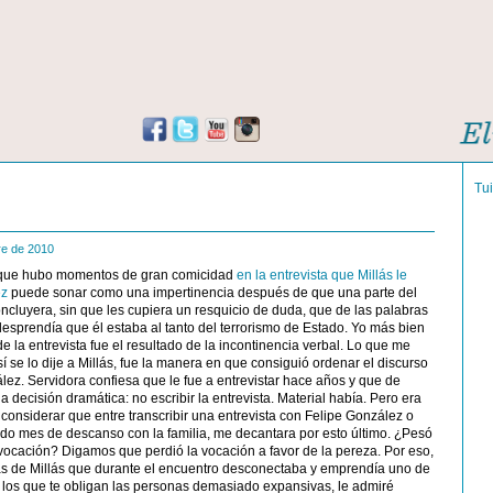
Tu
re de 2010
s que hubo momentos de gran comicidad
en la entrevista que Millás le
ez
puede sonar como una impertinencia después de que una parte del
ncluyera, sin que les cupiera un resquicio de duda, que de las palabras
desprendía que él estaba al tanto del terrorismo de Estado. Yo más bien
e la entrevista fue el resultado de la incontinencia verbal. Lo que me
í se lo dije a Millás, fue la manera en que consiguió ordenar el discurso
ez. Servidora confiesa que le fue a entrevistar hace años y que de
 decisión dramática: no escribir la entrevista. Material había. Pero era
onsiderar que entre transcribir una entrevista con Felipe González o
ido mes de descanso con la familia, me decantara por esto último. ¿Pesó
 vocación? Digamos que perdió la vocación a favor de la pereza. Por eso,
as de Millás que durante el encuentro desconectaba y emprendía uno de
a los que te obligan las personas demasiado expansivas, le admiré