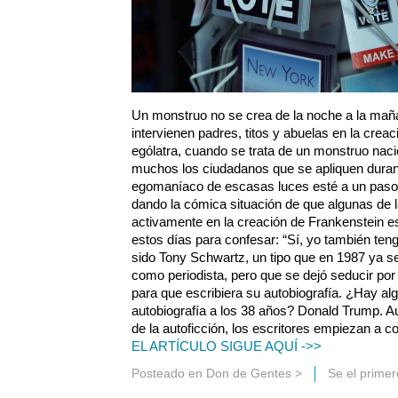
Un monstruo no se crea de la noche a la mañan
intervienen padres, titos y abuelas en la crea
ególatra, cuando se trata de un monstruo nac
muchos los ciudadanos que se apliquen duran
egomaníaco de escasas luces esté a un paso 
dando la cómica situación de que algunas de 
activamente en la creación de Frankenstein es
estos días para confesar: “Sí, yo también teng
sido Tony Schwartz, un tipo que en 1987 ya s
como periodista, pero que se dejó seducir por
para que escribiera su autobiografía. ¿Hay alg
autobiografía a los 38 años? Donald Trump. A
de la autoficción, los escritores empiezan a c
EL ARTÍCULO SIGUE AQUÍ ->>
Posteado en
Don de Gentes
>
Se el prime