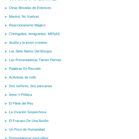
Otras Movidas de Entonces
Marisol, No Vuelvas
Reaccionarismo Mágico
Chiringuitos, inmigrantes, MENAS
Azaña y la joven cronista
Los Siete Nietos Del Bosque
Las Presentadoras Tienen Piernas
Palabras En Recuelo
Activistas de sofá
Dos señores, dos pancartas
Amor Y Política
El Filete del Rey
La Ovación Sospechosa
El Fracaso De Una Ilusión
Un Poco de Humanidad
Pornoviolencia’ para niños