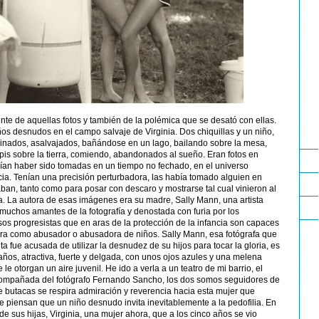
e de aquellas fotos y también de la polémica que se desató con ellas.
s desnudos en el campo salvaje de Virginia. Dos chiquillas y un niño,
inados, asalvajados, bañándose en un lago, bailando sobre la mesa,
is sobre la tierra, comiendo, abandonados al sueño. Eran fotos en
cían haber sido tomadas en un tiempo no fechado, en el universo
cia. Tenían una precisión perturbadora, las había tomado alguien en
aban, tanto como para posar con descaro y mostrarse tal cual vinieron al
. La autora de esas imágenes era su madre, Sally Mann, una artista
uchos amantes de la fotografía y denostada con furia por los
sos progresistas que en aras de la protección de la infancia son capaces
era como abusador o abusadora de niños. Sally Mann, esa fotógrafa que
ta fue acusada de utilizar la desnudez de su hijos para tocar la gloria, es
ños, atractiva, fuerte y delgada, con unos ojos azules y una melena
e otorgan un aire juvenil. He ido a verla a un teatro de mi barrio, el
mpañada del fotógrafo Fernando Sancho, los dos somos seguidores de
de butacas se respira admiración y reverencia hacia esta mujer que
e piensan que un niño desnudo invita inevitablemente a la pedofilia. En
 de sus hijas, Virginia, una mujer ahora, que a los cinco años se vio