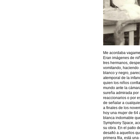
Me acordaba vagament
Eran imágenes de niño
tres hermanos, despe
vomitando, haciendo p
blanco y negro, pare
atemporal de la infan
quien los niños confi
mundo ante la cámara
sureña admirada por m
reaccionarios o por e
de señalar a cualqui
a finales de los noven
hoy una mujer de 64 a
blanca indomable que l
Symphony Space, aco
su obra. En el patio 
desafió a aquellos qu
primera fila, está una