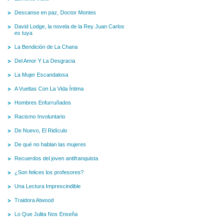
Descanse en paz, Doctor Montes
David Lodge, la novela de la Rey Juan Carlos
es tuya
La Bendición de La Chana
Del Amor Y La Desgracia
La Mujer Escandalosa
A Vueltas Con La Vida Íntima
Hombres Enfurruñados
Racismo Involuntario
De Nuevo, El Ridículo
De qué no hablan las mujeres
Recuerdos del joven antifranquista
¿Son felices los profesores?
Una Lectura Imprescindible
Traidora Atwood
Lo Que Julita Nos Enseña