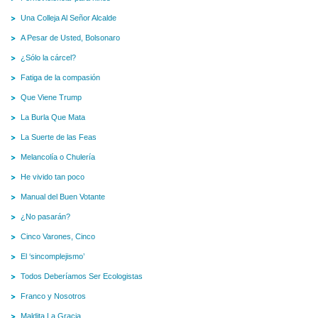
Una Colleja Al Señor Alcalde
A Pesar de Usted, Bolsonaro
¿Sólo la cárcel?
Fatiga de la compasión
Que Viene Trump
La Burla Que Mata
La Suerte de las Feas
Melancolía o Chulería
He vivido tan poco
Manual del Buen Votante
¿No pasarán?
Cinco Varones, Cinco
El ‘sincomplejismo’
Todos Deberíamos Ser Ecologistas
Franco y Nosotros
Maldita La Gracia