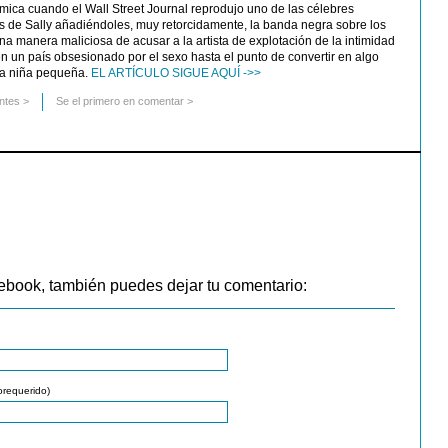
émica cuando el Wall Street Journal reprodujo uno de las célebres
s de Sally añadiéndoles, muy retorcidamente, la banda negra sobre los
na manera maliciosa de acusar a la artista de explotación de la intimidad
en un país obsesionado por el sexo hasta el punto de convertir en algo
na niña pequeña.
EL ARTÍCULO SIGUE AQUÍ ->>
ntes
>
Se el primero en comentar >
ebook, también puedes dejar tu comentario:
orequerido)