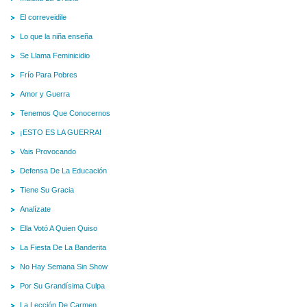
El correveidile
Lo que la niña enseña
Se Llama Feminicidio
Frío Para Pobres
Amor y Guerra
Tenemos Que Conocernos
¡ESTO ES LA GUERRA!
Vais Provocando
Defensa De La Educación
Tiene Su Gracia
Analízate
Ella Votó A Quien Quiso
La Fiesta De La Banderita
No Hay Semana Sin Show
Por Su Grandísima Culpa
La Lección De Carmen