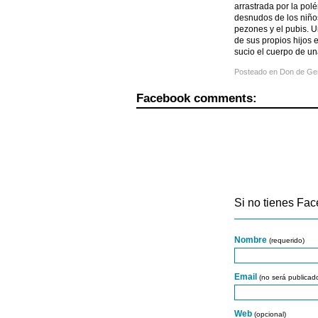
arrastrada por la pol
desnudos de los niño
pezones y el pubis. U
de sus propios hijos 
sucio el cuerpo de u
Posteado en
Don de Ge
Facebook comments:
Si no tienes Fac
Nombre
(requerido)
Email
(no será publicad
Web
(opcional)