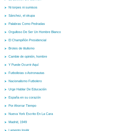
Ni torpes ni sumisos
Sánchez, el okupa
Palabras Como Pedradas
Orgulloso De Ser Un Hombre Blanco
El Champiñón Presidencial
Brotes de titulismo
Cambie de opinión, hombre
Y Puede Ocurrir Aquí
Futbolistas o Astronautas
Nacionalismo Futbolero
Urge Hablar De Educación
España en su corazón
Por Ahorrar Tiempo
Nueva York Escrito En La Cara
Madrid, 1949
Lamento Insitir