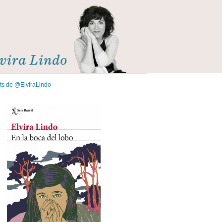
its de @ElviraLindo