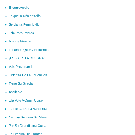
El correveidile
Lo que la niña enseña
Se Llama Feminicidio
Frío Para Pobres
Amor y Guerra
Tenemos Que Conocernos
¡ESTO ES LA GUERRA!
Vais Provocando
Defensa De La Educación
Tiene Su Gracia
Analízate
Ella Votó A Quien Quiso
La Fiesta De La Banderita
No Hay Semana Sin Show
Por Su Grandísima Culpa
La Lección De Carmen