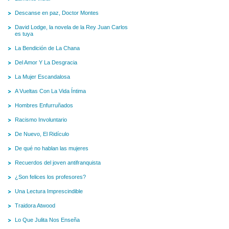
Descanse en paz, Doctor Montes
David Lodge, la novela de la Rey Juan Carlos
es tuya
La Bendición de La Chana
Del Amor Y La Desgracia
La Mujer Escandalosa
A Vueltas Con La Vida Íntima
Hombres Enfurruñados
Racismo Involuntario
De Nuevo, El Ridículo
De qué no hablan las mujeres
Recuerdos del joven antifranquista
¿Son felices los profesores?
Una Lectura Imprescindible
Traidora Atwood
Lo Que Julita Nos Enseña