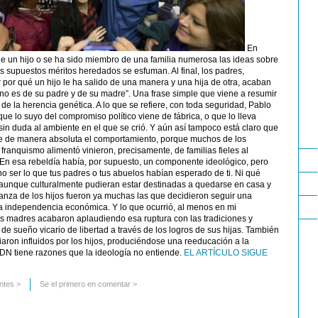
En
e un hijo o se ha sido miembro de una familia numerosa las ideas sobre
os supuestos méritos heredados se esfuman. Al final, los padres,
 por qué un hijo le ha salido de una manera y una hija de otra, acaban
no es de su padre y de su madre”. Una frase simple que viene a resumir
s de la herencia genética. A lo que se refiere, con toda seguridad, Pablo
que lo suyo del compromiso político viene de fábrica, o que lo lleva
 sin duda al ambiente en el que se crió. Y aún así tampoco está claro que
e de manera absoluta el comportamiento, porque muchos de los
 franquismo alimentó vinieron, precisamente, de familias fieles al
 En esa rebeldía había, por supuesto, un componente ideológico, pero
o ser lo que tus padres o tus abuelos habían esperado de ti. Ni qué
 aunque culturalmente pudieran estar destinadas a quedarse en casa y
ianza de los hijos fueron ya muchas las que decidieron seguir una
la independencia económica. Y lo que ocurrió, al menos en mi
as madres acabaron aplaudiendo esa ruptura con las tradiciones y
 de sueño vicario de libertad a través de los logros de sus hijas. También
ron influidos por los hijos, produciéndose una reeducación a la
ADN tiene razones que la ideología no entiende.
EL ARTÍCULO SIGUE
ntes
>
Se el primero en comentar >