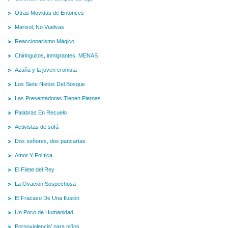
Otras Movidas de Entonces
Marisol, No Vuelvas
Reaccionarismo Mágico
Chiringuitos, inmigrantes, MENAS
Azaña y la joven cronista
Los Siete Nietos Del Bosque
Las Presentadoras Tienen Piernas
Palabras En Recuelo
Activistas de sofá
Dos señores, dos pancartas
Amor Y Política
El Filete del Rey
La Ovación Sospechosa
El Fracaso De Una Ilusión
Un Poco de Humanidad
Pornoviolencia’ para niños