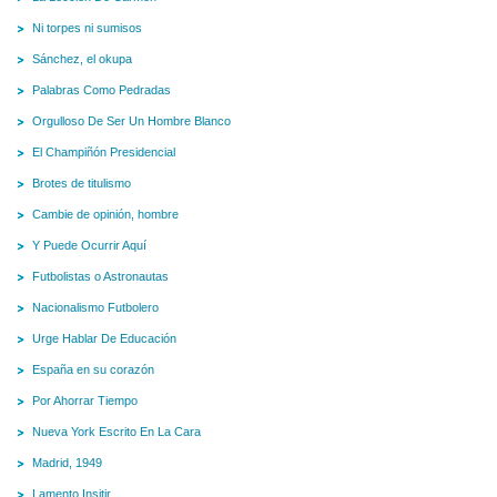
Ni torpes ni sumisos
Sánchez, el okupa
Palabras Como Pedradas
Orgulloso De Ser Un Hombre Blanco
El Champiñón Presidencial
Brotes de titulismo
Cambie de opinión, hombre
Y Puede Ocurrir Aquí
Futbolistas o Astronautas
Nacionalismo Futbolero
Urge Hablar De Educación
España en su corazón
Por Ahorrar Tiempo
Nueva York Escrito En La Cara
Madrid, 1949
Lamento Insitir