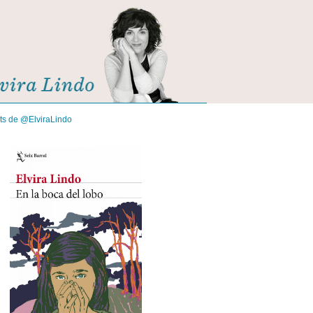
its de @ElviraLindo