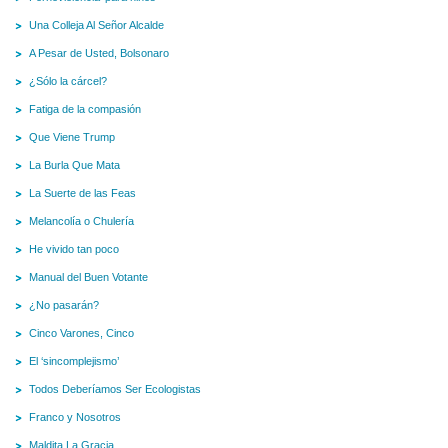
Una Colleja Al Señor Alcalde
A Pesar de Usted, Bolsonaro
¿Sólo la cárcel?
Fatiga de la compasión
Que Viene Trump
La Burla Que Mata
La Suerte de las Feas
Melancolía o Chulería
He vivido tan poco
Manual del Buen Votante
¿No pasarán?
Cinco Varones, Cinco
El ‘sincomplejismo’
Todos Deberíamos Ser Ecologistas
Franco y Nosotros
Maldita La Gracia