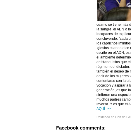
cuanto se tiene más d
la sangre, el ADN o l
incapaces de explicar
concluyendo, “cada u
los caprichos infinito
Iglesias cuando dice 
escrito en el ADN, es
el ambiente determin
antifranquistas que el
régimen del dictador.
también el deseo de n
decir de las mujeres:
contentarse con la cr
vocación y aspirar a 
generación, es que l
sintieron una especie
muchos padres cambia
inversa. Y es que el 
AQUÍ ->>
Posteado en
Don de Ge
Facebook comments: