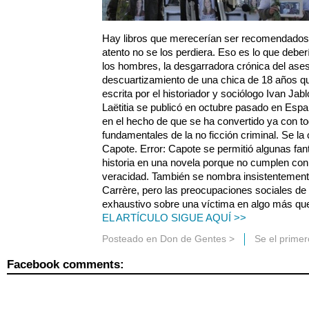
Hay libros que merecerían ser recomendados c
atento no se los perdiera. Eso es lo que debería 
los hombres, la desgarradora crónica del ases
descuartizamiento de una chica de 18 años qu
escrita por el historiador y sociólogo Ivan Jab
Laëtitia se publicó en octubre pasado en España
en el hecho de que se ha convertido ya con to
fundamentales de la no ficción criminal. Se la
Capote. Error: Capote se permitió algunas fa
historia en una novela porque no cumplen co
veracidad. También se nombra insistentemen
Carrère, pero las preocupaciones sociales de 
exhaustivo sobre una víctima en algo más que
EL ARTÍCULO SIGUE AQUÍ >>
Posteado en
Don de Gentes
>
Se el prime
Facebook comments: