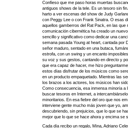
Confieso que me paso horas muertas buscan
antiguos shows de la tele. Es un tesoro sin fin
harto a ver escenas del show de Judy Garland.
con Peggy Lee o con Frank Sinatra. O esas d
aquellos gamberros del Rat Pack, en las que 
comunicación cibernética ha creado un nuevo ti
sencillo y significativo como dedicar una ca
semana pasada Young at heart, cantada por 
señor maduro, sentado en una butaca, fumándo
estrofa, con un swing y un encanto imposible
su voz y sus gestos, cantando en directo y po
que era capaz de hacer, me hizo preguntarme c
estos días disfrutar de los músicos como ser
en un producto empaquetado. Mientras las seri
los brazos a los actores, los músicos han sid
Como consecuencia, esa inmensa minoría a l
buscar tesoros en Internet, a intercambiárselo
minoritarios. En esa fiebre del oro que nos em
interviene gente mucho más joven que yo, am
descubriendo, sin prejuicios, que lo que se h
mejor que lo que se hace ahora y encima se se
Cada día recibo un regalo, Mina, Adriano Cele