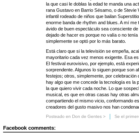
la que casi le doblas la edad te manda una ac
rana Gustavo en Barrio Sésamo, o de Stevi
infantil rodeado de niños que bailan Superstit
enorme banda de rhythm and blues. A mí me tr
ávido de buen espectáculo sea consciente de
dejado de hacer es porque no valía o no tenía
simplemente se optó por lo más barato.
Está claro que si la televisión se empeña, ac
mayoritario cada vez menos exigente. Esa es 
El festival eurovisivo, por ejemplo, está expe
sorprendente. Algunos lo siguen porque son af
festejos; otros, simplemente, por celebración 
hay algo que me concede la tecnología es la po
la que quiero vivir cada noche. Lo que sospe
musical, es que en otras casas hay otras alma
compartiendo el mismo vicio, conformando est
creadores del gusto masivo nos han condena
Posteado en
Don de Gentes
>
Se el prime
Facebook comments: