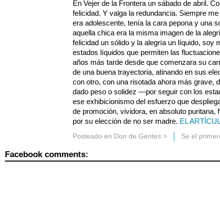
En Vejer de la Frontera un sábado de abril. C
felicidad. Y valga la redundancia. Siempre me 
era adolescente, tenía la cara pepona y una s
aquella chica era la misma imagen de la alegrí
felicidad un sólido y la alegría un líquido, so
estados líquidos que permiten las fluctuacion
años más tarde desde que comenzara su carr
de una buena trayectoria, atinando en sus ele
con otro, con una risotada ahora más grave, d
dado peso o solidez —por seguir con los esta
ese exhibicionismo del esfuerzo que desplieg
de promoción, vividora, en absoluto puritana, 
por su elección de no ser madre.
EL ARTÍCU
Posteado en
Don de Gentes
>
Se el prime
Facebook comments: