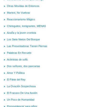
Otras Movidas de Entonces
Marisol, No Vuelvas
Reaccionarismo Mágico
Chiringuitos, inmigrantes, MENAS
Azaña y la joven cronista
Los Siete Nietos Del Bosque
Las Presentadoras Tienen Piernas
Palabras En Recuelo
Activistas de sofá
Dos señores, dos pancartas
Amor Y Política
El Filete del Rey
La Ovación Sospechosa
El Fracaso De Una Ilusión
Un Poco de Humanidad
Pornoviolencia’ para niños