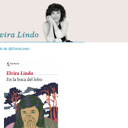
its de @ElviraLindo