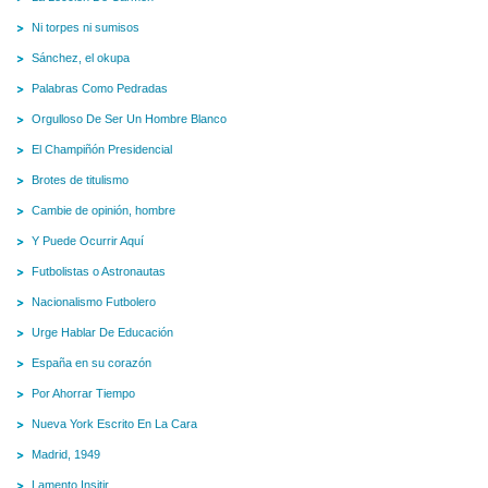
Ni torpes ni sumisos
Sánchez, el okupa
Palabras Como Pedradas
Orgulloso De Ser Un Hombre Blanco
El Champiñón Presidencial
Brotes de titulismo
Cambie de opinión, hombre
Y Puede Ocurrir Aquí
Futbolistas o Astronautas
Nacionalismo Futbolero
Urge Hablar De Educación
España en su corazón
Por Ahorrar Tiempo
Nueva York Escrito En La Cara
Madrid, 1949
Lamento Insitir