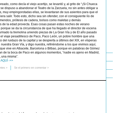
ado, como decía el viejo acertijo, se levantó y, al grito de “¡Si Chueca
, se dispuso a abandonar el Teatro de la Zarzuela, no sin antes obligar a
s, muy empingorotadas ellas, se levantaran de sus asientos para que el
ra salir. Todo esto, dicho sea sin ofender, con el consiguiente lío de
emendos, prótesis de cadera, bolsos como maletas y demás
 de la edad provecta. Esas cosas pasan estas noches de verano
o porque se da la circunstancia de que ha llegado el director de escena
 armado la tremolina uniendo piezas de La Gran Vía y de El año pasado
r el viaje pesadillesco de Paco, Paco León, un pobre hombre que una
 del ruidazo de la capital y se despierta a últimos del XIX, en vísperas
 nuestra Gran Vía, y digo nuestra, refiriéndome a los que vivimos aquí,
 que vive en Albacete, Barcelona o Bilbao, porque en palabras de Gómez
tan de la boca de Paco en algunos momentos, “nadie es ajeno en Madrid,
, una misma”.
AQUÍ ->>
ntes
>
Se el primero en comentar >