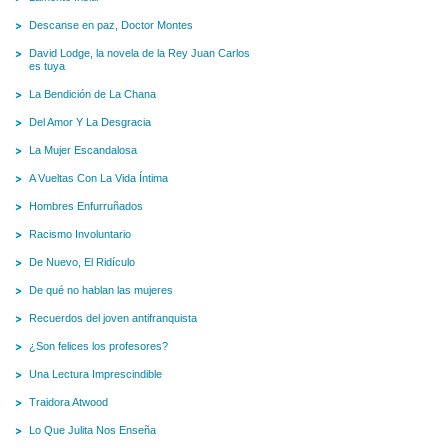
Descanse en paz, Doctor Montes
David Lodge, la novela de la Rey Juan Carlos
es tuya
La Bendición de La Chana
Del Amor Y La Desgracia
La Mujer Escandalosa
A Vueltas Con La Vida Íntima
Hombres Enfurruñados
Racismo Involuntario
De Nuevo, El Ridículo
De qué no hablan las mujeres
Recuerdos del joven antifranquista
¿Son felices los profesores?
Una Lectura Imprescindible
Traidora Atwood
Lo Que Julita Nos Enseña