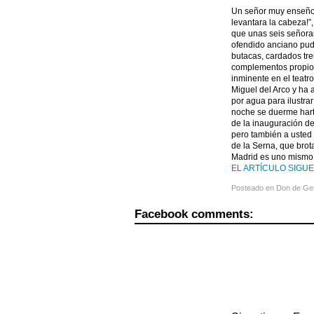
Un señor muy enseñore
levantara la cabeza!”
que unas seis señora
ofendido anciano pudie
butacas, cardados tr
complementos propios
inminente en el teatr
Miguel del Arco y ha
por agua para ilustra
noche se duerme harto
de la inauguración de
pero también a usted
de la Serna, que bro
Madrid es uno mismo
EL ARTÍCULO SIGUE 
Posteado en
Don de Ge
Facebook comments: