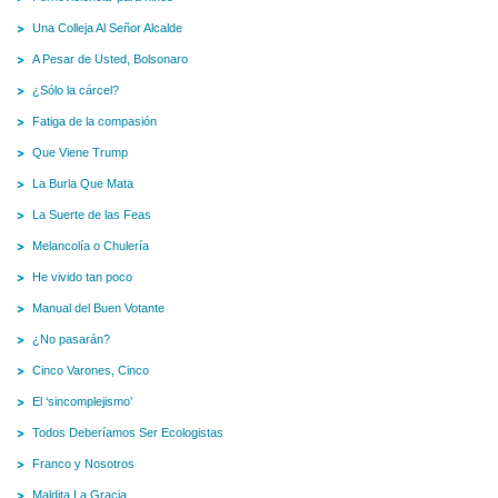
Una Colleja Al Señor Alcalde
A Pesar de Usted, Bolsonaro
¿Sólo la cárcel?
Fatiga de la compasión
Que Viene Trump
La Burla Que Mata
La Suerte de las Feas
Melancolía o Chulería
He vivido tan poco
Manual del Buen Votante
¿No pasarán?
Cinco Varones, Cinco
El ‘sincomplejismo’
Todos Deberíamos Ser Ecologistas
Franco y Nosotros
Maldita La Gracia