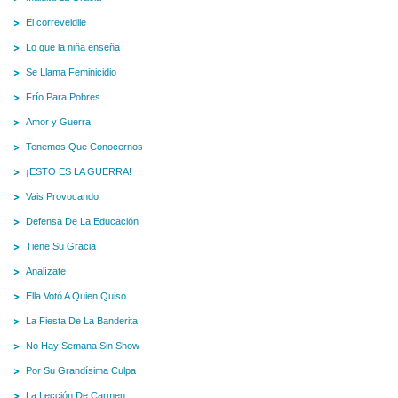
El correveidile
Lo que la niña enseña
Se Llama Feminicidio
Frío Para Pobres
Amor y Guerra
Tenemos Que Conocernos
¡ESTO ES LA GUERRA!
Vais Provocando
Defensa De La Educación
Tiene Su Gracia
Analízate
Ella Votó A Quien Quiso
La Fiesta De La Banderita
No Hay Semana Sin Show
Por Su Grandísima Culpa
La Lección De Carmen