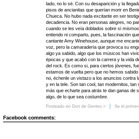
lado, no lo sé. Con su desaparición y la lleg
pisos de ancianitas que querían morir en Be
Chueca. No hubo nada excitante en ser testig
decadencia. No eran personas alegres, no pare
cuando se les veía doblados sobre sí mismos,
entiendo ni comparto, pues, la fascinación que 
cantante Amy Winehouse, aunque me encanten
voz, pero la camaradería que provoca su eng
algo ya sabido, algo que los músicos han viv
épocas y que acabó con la carrera y la vida d
del rock. Es como si, para ciertos jóvenes, f
estamos de vuelta pero que no hemos sabido c
no, échenle un vistazo a los anuncios contra l
y en la tele. Son tan cool, tan modernitos, ta
más que echarte para atrás te dan ganas de salir
algo, de lo que sea costumbre.
Posteado en
Don de Gentes
>
Se el prime
Facebook comments: