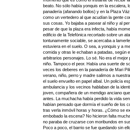
beato. No sólo había yonquis en la escalera, l
panadería (afanando bollos) y en la Plaza Vá
como un vertedero al que acudían la gente con
sus cosas. Yo bajaba a pasear al niño y al pe
pesar de que la plaza era infecta, había momen
edificio de la Telefónica recortado sobre un at
tontunamente sociable, se acercaba a lamerle 
estuviera en el suelo. O sea, a yonquis y a 
comida y otras le echaban a patadas, según e
arbitrarios personajes. Lo sé. No era el mejor
niño. Tampoco el peor. Había una suerte de sol
veces los deberes en la panadería de Mari Pil
verano, niño, perro y madre salimos a nuestra
el suelo envuelto en papel albal. Un policía es
ambulancia y los vecinos hablaban de la ident
joven, compañera de un mendigo anciano que 
antes. La muchacha había perdido la vida sent
habían pensado que dormía el sueño de los co
tras verla inmóvil horas y horas. ¿Cómo se ex
embobado la escena? No hicieron falta mucha
no paraba de cruzarse con moribundos en sus 
Poco a poco, el barrio se fue quedando sin ell