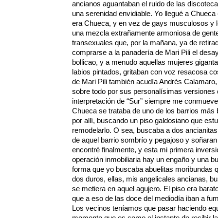
ancianos aguantaban el ruido de las discotec
una serenidad envidiable. Yo llegué a Chuec
era Chueca, y en vez de gays musculosos y le
una mezcla extrañamente armoniosa de gente 
transexuales que, por la mañana, ya de retira
comprarse a la panadería de Mari Pili el desa
bollicao, y a menudo aquellas mujeres gigant
labios pintados, gritaban con voz resacosa c
de Mari Pili también acudía Andrés Calamaro, 
sobre todo por sus personalísimas versiones 
interpretación de “Sur” siempre me conmuev
Chueca se trataba de uno de los barrios más 
por allí, buscando un piso galdosiano que est
remodelarlo. O sea, buscaba a dos ancianitas 
de aquel barrio sombrío y pegajoso y soñaran
encontré finalmente, y esta mi primera invers
operación inmobiliaria hay un engaño y una b
forma que yo buscaba abuelitas moribundas q
dos duros, ellas, mis angelicales ancianas, b
se metiera en aquel agujero. El piso era barat
que a eso de las doce del mediodía iban a fum
Los vecinos teníamos que pasar haciendo equi
momento que es como el instante de recibir la