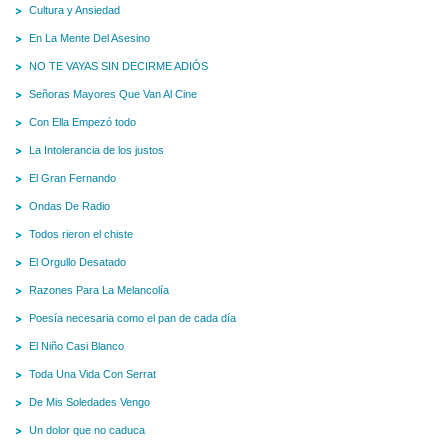
Cultura y Ansiedad
En La Mente Del Asesino
NO TE VAYAS SIN DECIRME ADIÓS
Señoras Mayores Que Van Al Cine
Con Ella Empezó todo
La Intolerancia de los justos
El Gran Fernando
Ondas De Radio
Todos rieron el chiste
El Orgullo Desatado
Razones Para La Melancolía
Poesía necesaria como el pan de cada día
El Niño Casi Blanco
Toda Una Vida Con Serrat
De Mis Soledades Vengo
Un dolor que no caduca