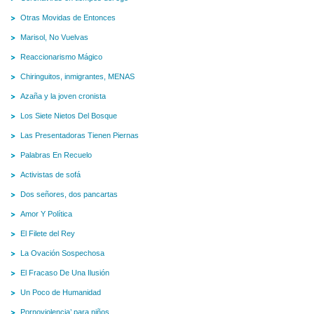
Otras Movidas de Entonces
Marisol, No Vuelvas
Reaccionarismo Mágico
Chiringuitos, inmigrantes, MENAS
Azaña y la joven cronista
Los Siete Nietos Del Bosque
Las Presentadoras Tienen Piernas
Palabras En Recuelo
Activistas de sofá
Dos señores, dos pancartas
Amor Y Política
El Filete del Rey
La Ovación Sospechosa
El Fracaso De Una Ilusión
Un Poco de Humanidad
Pornoviolencia’ para niños