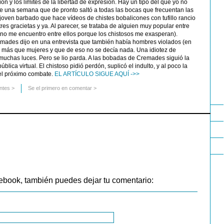
n y los límites de la libertad de expresión. Hay un tipo del que yo no
e una semana que de pronto saltó a todas las bocas que frecuentan las
oven barbado que hace vídeos de chistes bobalicones con tufillo rancio
res gracietas y ya. Al parecer, se trataba de alguien muy popular entre
 (no me encuentro entre ellos porque los chistosos me exasperan).
remades dijo en una entrevista que también había hombres violados (en
so más que mujeres y que de eso no se decía nada. Una idiotez de
muchas luces. Pero se lio parda. A las bobadas de Cremades siguió la
blica virtual. El chistoso pidió perdón, suplicó el indulto, y al poco la
 el próximo combate.
EL ARTÍCULO SIGUE AQUÍ ->>
ntes
>
Se el primero en comentar >
ebook, también puedes dejar tu comentario: