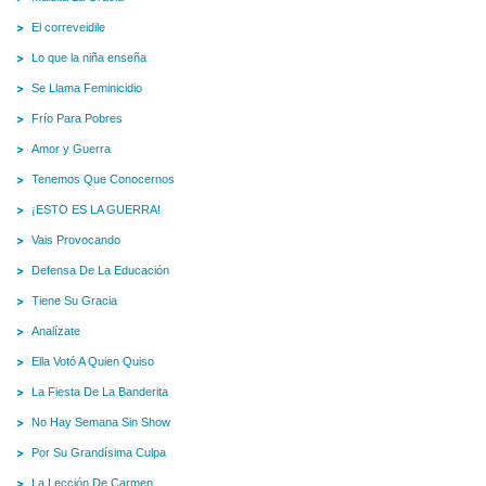
El correveidile
Lo que la niña enseña
Se Llama Feminicidio
Frío Para Pobres
Amor y Guerra
Tenemos Que Conocernos
¡ESTO ES LA GUERRA!
Vais Provocando
Defensa De La Educación
Tiene Su Gracia
Analízate
Ella Votó A Quien Quiso
La Fiesta De La Banderita
No Hay Semana Sin Show
Por Su Grandísima Culpa
La Lección De Carmen