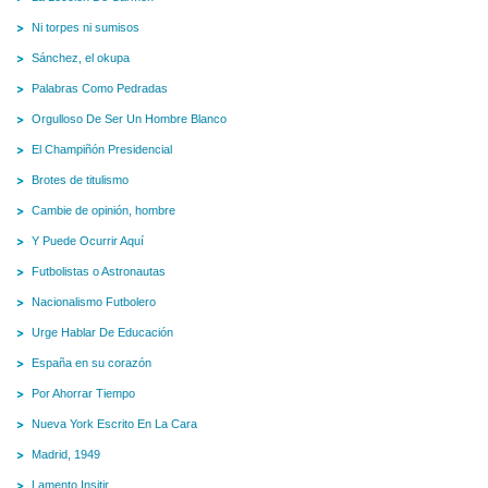
Ni torpes ni sumisos
Sánchez, el okupa
Palabras Como Pedradas
Orgulloso De Ser Un Hombre Blanco
El Champiñón Presidencial
Brotes de titulismo
Cambie de opinión, hombre
Y Puede Ocurrir Aquí
Futbolistas o Astronautas
Nacionalismo Futbolero
Urge Hablar De Educación
España en su corazón
Por Ahorrar Tiempo
Nueva York Escrito En La Cara
Madrid, 1949
Lamento Insitir