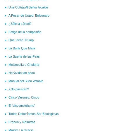
Una Colleja Al Señor Alcalde
A Pesar de Usted, Bolsonaro
¿Sólo la cárcel?
Fatiga de la compasión
Que Viene Trump
La Burla Que Mata
La Suerte de las Feas
Melancolía o Chulería
He vivido tan poco
Manual del Buen Votante
¿No pasarán?
Cinco Varones, Cinco
El ‘sincomplejismo’
Todos Deberíamos Ser Ecologistas
Franco y Nosotros
Maldita La Gracia