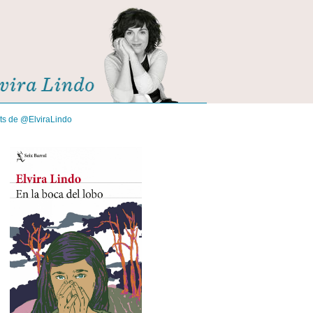
its de @ElviraLindo