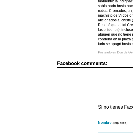
momento: la indignació
sabía nada hasta hac
redes: Cremades, un j
machistoide.Vi dos o t
aficionados al chiste
Resultó que el tal C
las prisiones), inclu
alguien que no tiene 
condena en la plaza pú
furia se apagó hasta
Posteado en
Don de Ge
Facebook comments:
Si no tienes Fac
Nombre
(requerido)