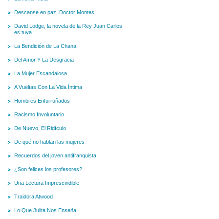
Descanse en paz, Doctor Montes
David Lodge, la novela de la Rey Juan Carlos
es tuya
La Bendición de La Chana
Del Amor Y La Desgracia
La Mujer Escandalosa
A Vueltas Con La Vida Íntima
Hombres Enfurruñados
Racismo Involuntario
De Nuevo, El Ridículo
De qué no hablan las mujeres
Recuerdos del joven antifranquista
¿Son felices los profesores?
Una Lectura Imprescindible
Traidora Atwood
Lo Que Julita Nos Enseña