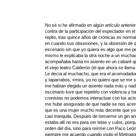
No sé si he afirmado en algún artículo anterio
contra de la participación del espectador en e
repito, tras quince años de crónicas es norm
en cuando sus obsesiones, y la obsesión de 
escenario sin que yo quiera es algo que me p
mismo le explicaba la otra noche a un much
acompañaba hasta mi asiento en un cabaré qu
el viejo teatro Calderón (el que ahora se lla
Le decía al muchacho, que era el acomodador 
y taparrabos, «mira, yo no quiero que se me 
me habían elegido un asiento nada más y na
escenario tuve que repetirlo con violencia y h
cronistas no podemos interactuar con los acto
me hube asegurado de que nadie se nos acerca
que es una mujer mucho más decente que yo 
casi tranquila. Después de tomarme un gin and
estaba allí no era para ver tetas y culos, porqu
orden del día, sino para reírme con Paco Leó
siempre me acuerdo cuando visito el Metropoli