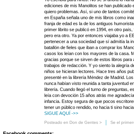
ediciones de mis Manolitos se han publicado 
quiero problemas. Así, si uno de tantos comit
en España señala uno de mis libros como in
franja de edad es la de los antiguos humorista
primer librito se publicó en 1994, en otro paí
pero era otro. Ya por entonces viajaba yo a 
pertenecer a una sociedad que sí admitía la i
batallón de fieles que iban a comprar los Mano
casos los leían con los mayores de la casa.
gracias porque se sirven de estos libros para 
trabajos de redacción. Y yo siento la alegría d
niños se hicieran lectores. Hace tres años publ
presenté en la librería Méndez de Madrid. Los
nunca habían visto reunida a tanta juventud e
librería. Cuando llegó el turno de preguntas, 
leía con devoción 15 años atrás me agradecía
infancia. Estoy segura de que pocos escritore
tener un público rendido, no hacia ti sino haci
SIGUE AQUÍ ->>
Posteado en
Don de Gentes
>
Se el prime
Facebook comments: