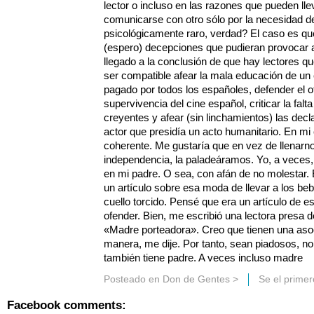
lector o incluso en las razones que pueden ll
comunicarse con otro sólo por la necesidad de
psicológicamente raro, verdad? El caso es q
(espero) decepciones que pudieran provocar a
llegado a la conclusión de que hay lectores q
ser compatible afear la mala educación de un
pagado por todos los españoles, defender el ofic
supervivencia del cine español, criticar la fa
creyentes y afear (sin linchamientos) las de
actor que presidía un acto humanitario. En m
coherente. Me gustaría que en vez de llenarno
independencia, la paladeáramos. Yo, a veces,
en mi padre. O sea, con afán de no molestar. E
un artículo sobre esa moda de llevar a los be
cuello torcido. Pensé que era un artículo de e
ofender. Bien, me escribió una lectora presa 
«Madre porteadora». Creo que tienen una aso
manera, me dije. Por tanto, sean piadosos, no
también tiene padre. A veces incluso madre
Posteado en
Don de Gentes
>
Se el prime
Facebook comments: