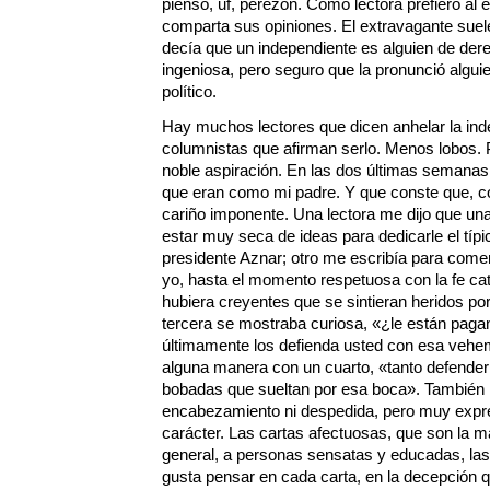
pienso, uf, perezón. Como lectora prefiero al
comparta sus opiniones. El extravagante suel
decía que un independiente es alguien de der
ingeniosa, pero seguro que la pronunció algui
político.
Hay muchos lectores que dicen anhelar la i
columnistas que afirman serlo. Menos lobos.
noble aspiración. En las dos últimas semanas 
que eran como mi padre. Y que conste que, c
cariño imponente. Una lectora me dijo que un
estar muy seca de ideas para dedicarle el típic
presidente Aznar; otro me escribía para com
yo, hasta el momento respetuosa con la fe ca
hubiera creyentes que se sintieran heridos po
tercera se mostraba curiosa, «¿le están paga
últimamente los defienda usted con esa vehe
alguna manera con un cuarto, «tanto defender a 
bobadas que sueltan por esa boca». También r
encabezamiento ni despedida, pero muy expre
carácter. Las cartas afectuosas, que son la m
general, a personas sensatas y educadas, las 
gusta pensar en cada carta, en la decepción 