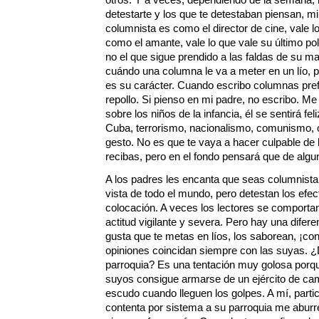
detestarte y los que te detestaban piensan, mi
columnista es como el director de cine, vale lo
como el amante, vale lo que vale su último pol
no el que sigue prendido a las faldas de su ma
cuándo una columna le va a meter en un lío, p
es su carácter. Cuando escribo columnas pref
repollo. Si pienso en mi padre, no escribo. Me
sobre los niños de la infancia, él se sentirá fe
Cuba, terrorismo, nacionalismo, comunismo, o 
gesto. No es que te vaya a hacer culpable de 
recibas, pero en el fondo pensará que de alg
A los padres les encanta que seas columnista, 
vista de todo el mundo, pero detestan los efe
colocación. A veces los lectores se comport
actitud vigilante y severa. Pero hay una diferen
gusta que te metas en líos, los saborean, ¡con
opiniones coincidan siempre con las suyas. ¿D
parroquia? Es una tentación muy golosa porque
suyos consigue armarse de un ejército de cam
escudo cuando lleguen los golpes. A mí, parti
contenta por sistema a su parroquia me aburr