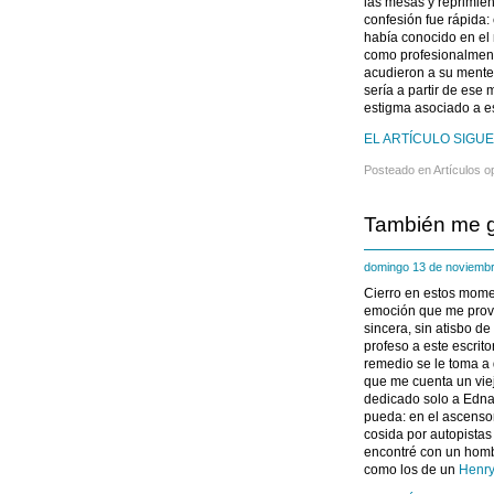
las mesas y reprimien
confesión fue rápid
había conocido en el
como profesionalmente
acudieron a su ment
sería a partir de ese
estigma asociado a 
EL ARTÍCULO SIGUE
Posteado en
Artículos o
También me g
domingo 13 de noviemb
Cierro en estos mom
emoción que me provoc
sincera, sin atisbo d
profeso a este escrito
remedio se le toma a 
que me cuenta un vie
dedicado solo a Edna
pueda: en el ascensor
cosida por autopistas
encontré con un homb
como los de un
Henr