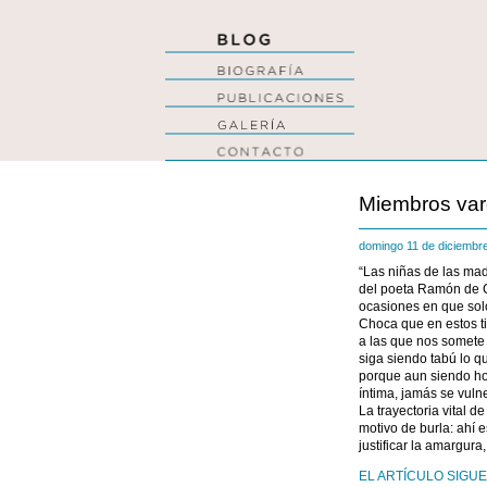
Miembros var
domingo 11 de diciemb
“Las niñas de las ma
del poeta Ramón de C
ocasiones en que solo 
Choca que en estos ti
a las que nos somete 
siga siendo tabú lo q
porque aun siendo hoy
íntima, jamás se vuln
La trayectoria vital 
motivo de burla: ahí 
justificar la amargura,
EL ARTÍCULO SIGUE