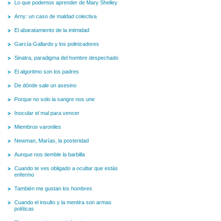
Lo que podemos aprender de Mary Shelley
Arny: un caso de maldad colectiva
El abaratamiento de la intimidad
García-Gallardo y los polinizadores
Sinatra, paradigma del hombre despechado
El algoritmo son los padres
De dónde sale un asesino
Porque no solo la sangre nos une
Inocular el mal para vencer
Miembros varoniles
Newman, Marías, la posteridad
Aunque nos tiemble la barbilla
Cuando te ves obligado a ocultar que estás
enfermo
También me gustan los hombres
Cuando el insulto y la mentira son armas
políticas