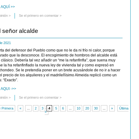
 AQUÍ >>
pinión
>
Se el primero en comentar >
l señor alcalde
 de 2021
rta del defensor del Pueblo como que no le da ni frío ni calor, porque
rado que la desconoce. El encogimiento de hombros del alcalde está
lásico. Debería tal vez añadir un “me la refanfinfla”, que suena muy
e la ha refanfinflado la nueva ley de vivienda tal y como expresó en
chondeo. Se le pretendía poner en un brete acusándole de no ir a hacer
l precio de los alquileres y el madrileñísimo Almeida replicó como un
: “Exacto”.
AQUI ->>
pinión
>
Se el primero en comentar >
« Primera
«
...
2
3
4
5
6
...
10
20
30
...
»
Última
»