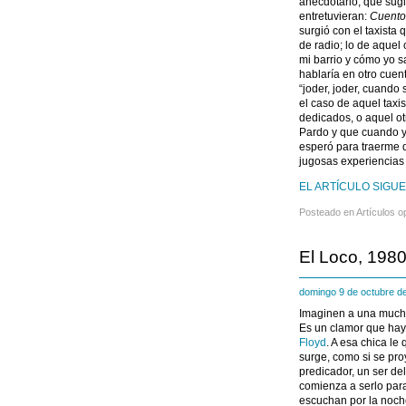
anecdotario, que sugie
entretuvieran:
Cuentos
surgió con el taxista
de radio; lo de aque
mi barrio y cómo yo sa
hablaría en otro cuen
“joder, joder, cuando 
el caso de aquel taxis
dedicados, o aquel ot
Pardo y que cuando ya
esperó para traerme d
jugosas experiencias 
EL ARTÍCULO SIGUE
Posteado en
Artículos o
El Loco, 1980
domingo 9 de octubre 
Imaginen a una muchac
Es un clamor que ha
Floyd
. A esa chica le
surge, como si se pro
predicador, un ser del
comienza a serlo par
escuchan por la noch