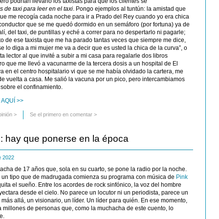
ro podrían llevarlo los taxistas para que los clientes se
 de taxi para leer en el taxi
. Pongo ejemplos al tuntún: la amistad que
 que me recogía cada noche para ir a Prado del Rey cuando yo era chica
l conductor que se me quedó dormido en un semáforo (por fortuna) ya de
lí, del taxi, de puntillas y eché a correr para no despertarlo ni pagarle;
to de ese taxista que me ha parado tantas veces que siempre me dice,
se lo diga a mi mujer me va a decir que es usted la chica de la curva”, o
ta lector al que invité a subir a mi casa para regalarle dos libros
ro que me llevó a vacunarme de la tercera dosis a un hospital de El
 en el centro hospitalario vi que se me había olvidado la cartera, me
e vuelta a casa. Me salió la vacuna por un pico, pero intercambiamos
sobre el confinamiento.
 AQUÍ >>
pinión
>
Se el primero en comentar >
: hay que ponerse en la época
de 2022
ha de 17 años que, sola en su cuarto, se pone la radio por la noche.
y un tipo que de madrugada comienza su programa con música de
Pink
 quita el sueño. Entre los acordes de rock sinfónico, la voz del hombre
yectara desde el cielo. No parece un locutor ni un periodista, parece un
 más allá, un visionario, un líder. Un líder para quién. En ese momento,
a millones de personas que, como la muchacha de este cuento, lo
e.