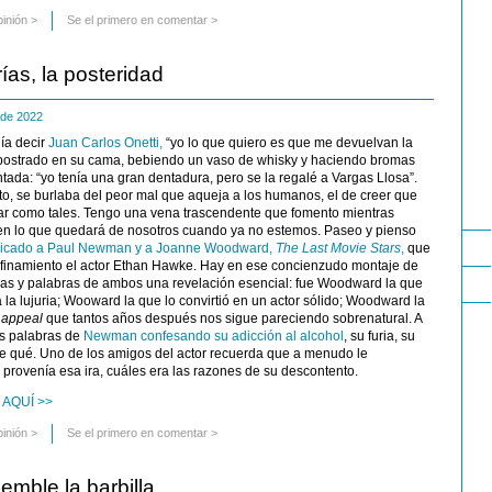
pinión
>
Se el primero en comentar >
as, la posteridad
e de 2022
lía decir
Juan Carlos Onetti,
“yo lo que quiero es que me devuelvan la
a postrado en su cama, bebiendo un vaso de whisky y haciendo bromas
ada: “yo tenía una gran dentadura, pero se la regalé a Vargas Llosa”.
ento, se burlaba del peor mal que aqueja a los humanos, el de creer que
ar como tales. Tengo una vena trascendente que fomento mientras
en lo que quedará de nosotros cuando ya no estemos. Paseo y pienso
dicado a Paul Newman y a Joanne Woodward,
The Last Movie Stars
,
que
onfinamiento el actor Ethan Hawke. Hay en ese concienzudo montaje de
las y palabras de ambos una revelación esencial: fue Woodward la que
a lujuria; Wooward la que lo convirtió en un actor sólido; Woodward la
 appeal
que tantos años después nos sigue pareciendo sobrenatural. A
s palabras de
Newman confesando su adicción al alcohol
, su furia, su
e qué. Uno de los amigos del actor recuerda que a menudo le
provenía esa ira, cuáles era las razones de su descontento.
 AQUÍ >>
pinión
>
Se el primero en comentar >
emble la barbilla