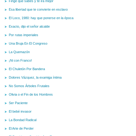
Finge que sabes y te irá mejor
Esa libertad que te convierte en esclavo
El Loco, 1980: hay que ponerse en la época
Exacto, dijo el señor alcalde
Por rutas imperiales
Una Bruja En El Congreso
La Quemazón
¡Ni con Franco!
El Chuletón Por Bandera
Dolores Vázquez, la examiga íntima
No Somos Árboles Frutales
Olivia o el Fin de los Hombres
Ser Paciente
El bebé invasor
La Bondad Radical
El Arte de Perder