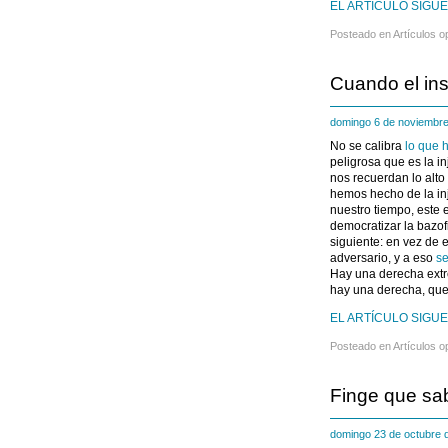
EL ARTÍCULO SIGUE
Posteado en
Artículos o
Cuando el ins
domingo 6 de noviembr
No se calibra
lo que 
peligrosa que es la i
nos recuerdan lo alto
hemos hecho de la inj
nuestro tiempo, este 
democratizar la bazof
siguiente: en vez de 
adversario, y a eso
se
Hay una derecha extr
hay una derecha, que 
EL ARTÍCULO SIGUE
Posteado en
Artículos o
Finge que sab
domingo 23 de octubre