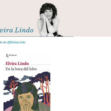
its de @ElviraLindo