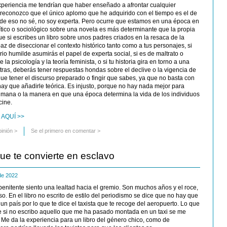
xperiencia me tendrían que haber enseñado a afrontar cualquier
 reconozco que el único aplomo que he adquirido con el tiempo es el de
 de eso no sé, no soy experta. Pero ocurre que estamos en una época en
lítico o sociológico sobre una novela es más determinante que la propia
que si escribes un libro sobre unos padres criados en la resaca de la
az de diseccionar el contexto histórico tanto como a tus personajes, si
rio humilde asumirás el papel de experta social, si es de maltrato o
la psicología y la teoría feminista, o si tu historia gira en torno a una
otras, deberás tener respuestas hondas sobre el declive o la vigencia de
 que tener el discurso preparado o fingir que sabes, ya que no basta con
, hay que añadirle teórica. Es injusto, porque no hay nada mejor para
umana o la manera en que una época determina la vida de los individuos
cine.
 AQUÍ >>
pinión
>
Se el primero en comentar >
que te convierte en esclavo
 de 2022
enitente siento una lealtad hacia el gremio. Son muchos años y el roce,
o. En el libro no escrito de estilo del periodismo se dice que no hay que
 un país por lo que te dice el taxista que te recoge del aeropuerto. Lo que
e si no escribo aquello que me ha pasado montada en un taxi se me
. Me da la experiencia para un libro del género chico, como de