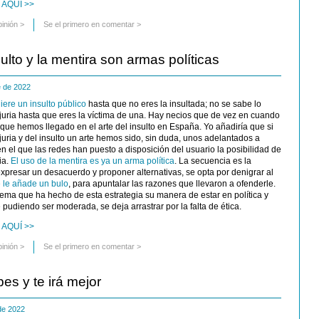
 AQUÍ >>
pinión
>
Se el primero en comentar >
ulto y la mentira son armas políticas
e de 2022
hiere un insulto público
hasta que no eres la insultada; no se sabe lo
njuria hasta que eres la víctima de una. Hay necios que de vez en cuando
 que hemos llegado en el arte del insulto en España. Yo añadiría que si
uria y del insulto un arte hemos sido, sin duda, unos adelantados a
en el que las redes han puesto a disposición del usuario la posibilidad de
ia.
El uso de la mentira es ya un arma política
. La secuencia es la
expresar un desacuerdo y proponer alternativas, se opta por denigrar al
 le añade un bulo
, para apuntalar las razones que llevaron a ofenderle.
ema que ha hecho de esta estrategia su manera de estar en política y
pudiendo ser moderada, se deja arrastrar por la falta de ética.
 AQUÍ >>
pinión
>
Se el primero en comentar >
es y te irá mejor
 de 2022