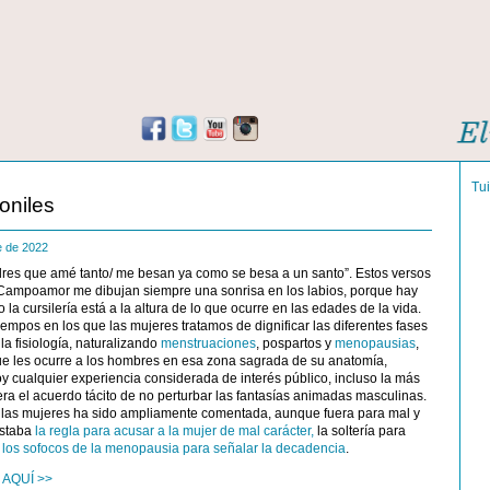
Tu
oniles
re de 2022
dres que amé tanto/ me besan ya como se besa a un santo”. Estos versos
ampoamor me dibujan siempre una sonrisa en los labios, porque hay
la cursilería está a la altura de lo que ocurre en las edades de la vida.
empos en los que las mujeres tratamos de dignificar las diferentes fases
la fisiología, naturalizando
menstruaciones
, pospartos y
menopausias
,
ue les ocurre a los hombres en esa zona sagrada de su anatomía,
 cualquier experiencia considerada de interés público, incluso la más
era el acuerdo tácito de no perturbar las fantasías animadas masculinas.
de las mujeres ha sido ampliamente comentada, aunque fuera para mal y
estaba
la regla para acusar a la mujer de mal carácter,
la soltería para
los sofocos de la menopausia para señalar la decadencia
.
 AQUÍ >>