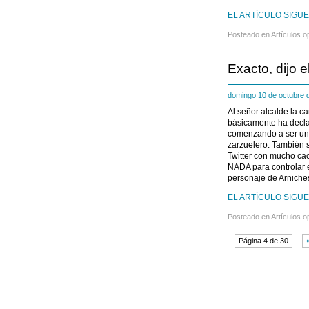
EL ARTÍCULO SIGUE
Posteado en
Artículos o
Exacto, dijo e
domingo 10 de octubre
Al señor alcalde la ca
básicamente ha decla
comenzando a ser un c
zarzuelero. También s
Twitter con mucho ca
NADA para controlar e
personaje de Arniches
EL ARTÍCULO SIGUE 
Posteado en
Artículos o
Página 4 de 30