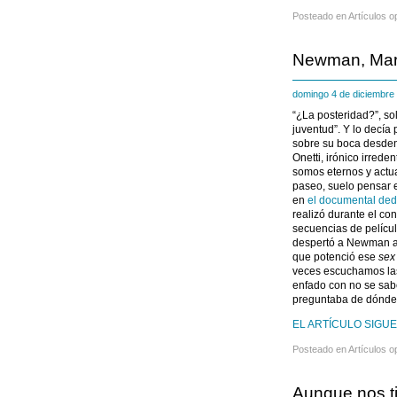
Posteado en
Artículos o
Newman, Marí
domingo 4 de diciembr
“¿La posteridad?”, so
juventud”. Y lo decí
sobre su boca desdent
Onetti, irónico irred
somos eternos y actu
paseo, suelo pensar 
en
el documental de
realizó durante el c
secuencias de pelícu
despertó a Newman a l
que potenció ese
sex
veces escuchamos la
enfado con no se sab
preguntaba de dónde 
EL ARTÍCULO SIGUE
Posteado en
Artículos o
Aunque nos ti