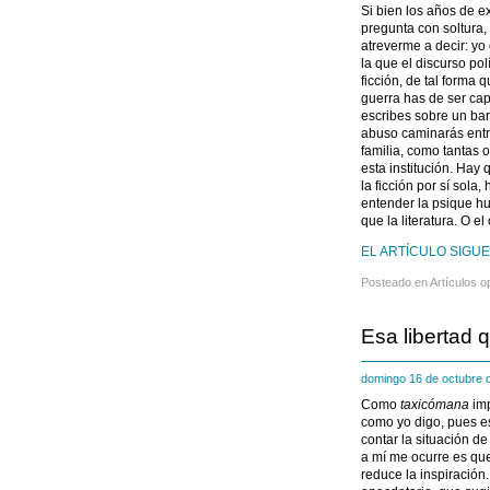
Si bien los años de e
pregunta con soltura,
atreverme a decir: yo
la que el discurso po
ficción, de tal forma 
guerra has de ser cap
escribes sobre un bar
abuso caminarás entre 
familia, como tantas 
esta institución. Hay
la ficción por sí sola
entender la psique h
que la literatura. O el 
EL ARTÍCULO SIGUE
Posteado en
Artículos o
Esa libertad 
domingo 16 de octubre
Como
taxicómana
imp
como yo digo, pues es
contar la situación de
a mí me ocurre es qu
reduce la inspiración