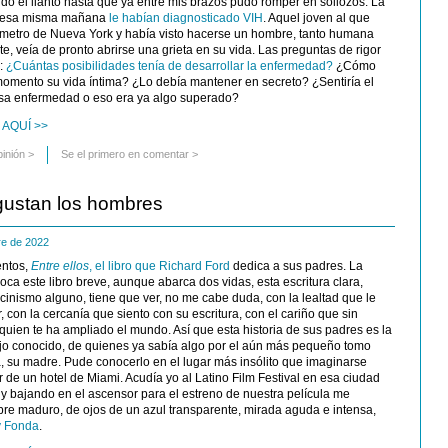
do el llanto hasta que ya entre mis brazos pudo romper en sollozos. La
a: esa misma mañana
le habían diagnosticado VIH
. Aquel joven al que
 metro de Nueva York y había visto hacerse un hombre, tanto humana
, veía de pronto abrirse una grieta en su vida. Las preguntas de rigor
e:
¿Cuántas posibilidades tenía de desarrollar la enfermedad?
¿Cómo
 momento su vida íntima? ¿Lo debía mantener en secreto? ¿Sentiría el
esa enfermedad o eso era ya algo superado?
 AQUÍ >>
pinión
>
Se el primero en comentar >
ustan los hombres
re de 2022
entos,
Entre ellos
, el libro que Richard Ford
dedica a sus padres. La
a este libro breve, aunque abarca dos vidas, esta escritura clara,
e cinismo alguno, tiene que ver, no me cabe duda, con la lealtad que le
r, con la cercanía que siento con su escritura, con el cariño que sin
quien te ha ampliado el mundo. Así que esta historia de sus padres es la
jo conocido, de quienes ya sabía algo por el aún más pequeño tomo
, su madre. Pude conocerlo en el lugar más insólito que imaginarse
 de un hotel de Miami. Acudía yo al Latino Film Festival en esa ciudad
 y bajando en el ascensor para el estreno de nuestra película me
re maduro, de ojos de un azul transparente, mirada aguda e intensa,
y Fonda
.