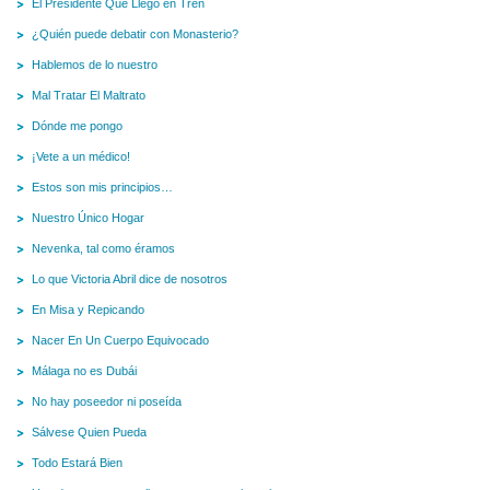
El Presidente Que Llegó en Tren
¿Quién puede debatir con Monasterio?
Hablemos de lo nuestro
Mal Tratar El Maltrato
Dónde me pongo
¡Vete a un médico!
Estos son mis principios…
Nuestro Único Hogar
Nevenka, tal como éramos
Lo que Victoria Abril dice de nosotros
En Misa y Repicando
Nacer En Un Cuerpo Equivocado
Málaga no es Dubái
No hay poseedor ni poseída
Sálvese Quien Pueda
Todo Estará Bien