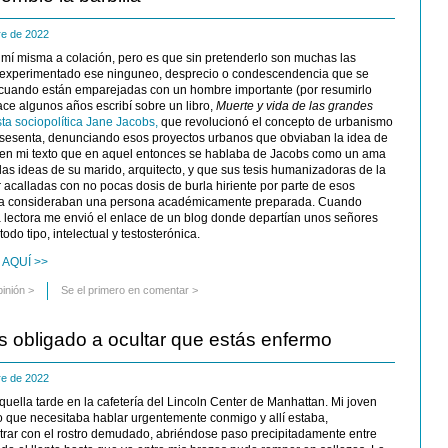
re de 2022
 mí misma a colación, pero es que sin pretenderlo son muchas las
 experimentado ese ninguneo, desprecio o condescendencia que se
 cuando están emparejadas con un hombre importante (por resumirlo
ce algunos años escribí sobre un libro,
Muerte y vida de las grandes
ista sociopolítica Jane Jacobs,
que revolucionó el concepto de urbanismo
 sesenta, denunciando esos proyectos urbanos que obviaban la idea de
en mi texto que en aquel entonces se hablaba de Jacobs como un ama
las ideas de su marido, arquitecto, y que sus tesis humanizadoras de la
r acalladas con no pocas dosis de burla hiriente por parte de esos
o la consideraban una persona académicamente preparada. Cuando
na lectora me envió el enlace de un blog donde departían unos señores
odo tipo, intelectual y testosterónica.
 AQUÍ >>
pinión
>
Se el primero en comentar >
 obligado a ocultar que estás enfermo
re de 2022
ella tarde en la cafetería del Lincoln Center de Manhattan. Mi joven
 que necesitaba hablar urgentemente conmigo y allí estaba,
ntrar con el rostro demudado, abriéndose paso precipitadamente entre