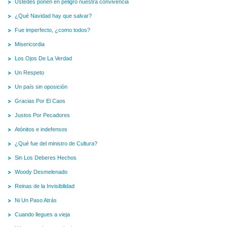
Ustedes ponen en peligro nuestra convivencia
¿Qué Navidad hay que salvar?
Fue imperfecto, ¿como todos?
Misericordia
Los Ojos De La Verdad
Un Respeto
Un país sin oposición
Gracias Por El Caos
Justos Por Pecadores
Atónitos e indefensos
¿Qué fue del ministro de Cultura?
Sin Los Deberes Hechos
Woody Desmelenado
Reinas de la Invisibilidad
Ni Un Paso Atrás
Cuando llegues a vieja