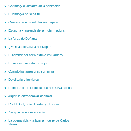
Corinna y el elefante en la habitación
Cuando ya no seas tú
Qué asco de mundo habéis dejado
Escucha y aprende de la mujer madura
La farsa de Doñana
¿Es reaccionaria la nostalgia?
El hombre del saco estuvo en Lardero
En mi casa manda mi mujer…
Cuando los agresores son niños
De clítoris y hombres
Feminismo: un lenguaje que nos sirva a todas
Jugar, la extraescolar esencial
Roald Dahl, entre la rabia y el humor
A un paso del desencanto
La buena vida y la buena muerte de Carlos
Saura