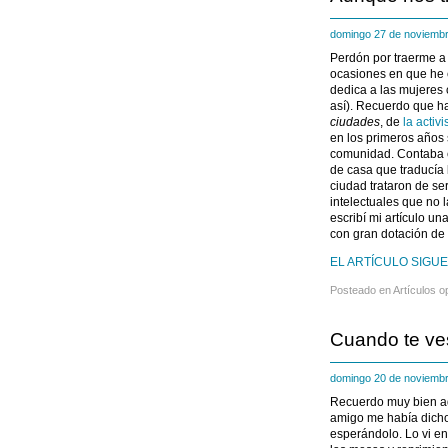
domingo 27 de noviemb
Perdón por traerme a
ocasiones en que he
dedica a las mujeres
así). Recuerdo que ha
ciudades
, de
la activ
en los primeros años
comunidad. Contaba 
de casa que traducía 
ciudad trataron de se
intelectuales que n
escribí mi artículo u
con gran dotación de t
EL ARTÍCULO SIGUE
Posteado en
Artículos o
Cuando te ves
domingo 20 de noviemb
Recuerdo muy bien aqu
amigo me había dicho
esperándolo. Lo vi e