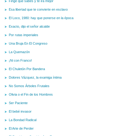
Finge que sabes y te irá mejor
Esa libertad que te convierte en esclavo
El Loco, 1980: hay que ponerse en la época
Exacto, dijo el señor alcalde
Por rutas imperiales
Una Bruja En El Congreso
La Quemazón
¡Ni con Franco!
El Chuletón Por Bandera
Dolores Vázquez, la examiga íntima
No Somos Árboles Frutales
Olivia o el Fin de los Hombres
Ser Paciente
El bebé invasor
La Bondad Radical
El Arte de Perder