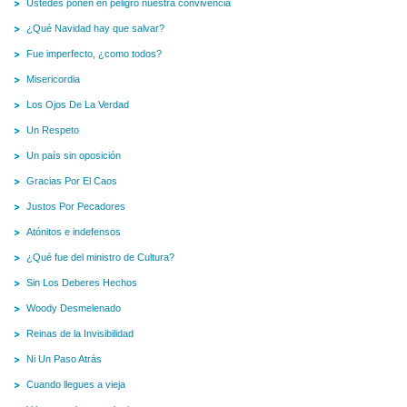
Ustedes ponen en peligro nuestra convivencia
¿Qué Navidad hay que salvar?
Fue imperfecto, ¿como todos?
Misericordia
Los Ojos De La Verdad
Un Respeto
Un país sin oposición
Gracias Por El Caos
Justos Por Pecadores
Atónitos e indefensos
¿Qué fue del ministro de Cultura?
Sin Los Deberes Hechos
Woody Desmelenado
Reinas de la Invisibilidad
Ni Un Paso Atrás
Cuando llegues a vieja