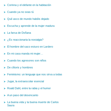
Corinna y el elefante en la habitación
Cuando ya no seas tú
Qué asco de mundo habéis dejado
Escucha y aprende de la mujer madura
La farsa de Doñana
¿Es reaccionaria la nostalgia?
El hombre del saco estuvo en Lardero
En mi casa manda mi mujer…
Cuando los agresores son niños
De clítoris y hombres
Feminismo: un lenguaje que nos sirva a todas
Jugar, la extraescolar esencial
Roald Dahl, entre la rabia y el humor
A un paso del desencanto
La buena vida y la buena muerte de Carlos
Saura