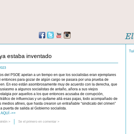
Tu
 ya estaba inventado
 2023
ros del PSOE apelan a un tiempo en que los socialistas eran ejemplares
i entonces para gozar de algún cargo se pasara por una prueba de
gen. En eso están asombrosamente muy de acuerdo con la derecha, que
usiasmo a algunos socialistas de antaño, añora a sus viejos
ostalgia por aquellos a los que entonces acusaba de corrupción,
 tráfico de influencias y un quítame allá esas pajas, todo acompañado de
los medios afines, que hasta crearon un entrañable “sindicato del crimen”
la puerta de salida al Gobierno socialista.
AQUÍ ->>
pinión
>
Se el primero en comentar >