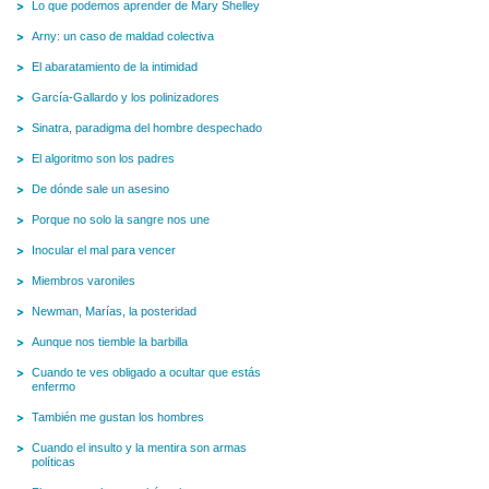
Lo que podemos aprender de Mary Shelley
Arny: un caso de maldad colectiva
El abaratamiento de la intimidad
García-Gallardo y los polinizadores
Sinatra, paradigma del hombre despechado
El algoritmo son los padres
De dónde sale un asesino
Porque no solo la sangre nos une
Inocular el mal para vencer
Miembros varoniles
Newman, Marías, la posteridad
Aunque nos tiemble la barbilla
Cuando te ves obligado a ocultar que estás
enfermo
También me gustan los hombres
Cuando el insulto y la mentira son armas
políticas