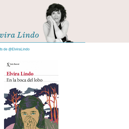
its de @ElviraLindo