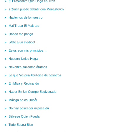
El Presidente Que Llegó en Tren
¿Quién puede debatir con Monasterio?
Hablemos de lo nuestro
Mal Tratar El Maltrato
Dónde me pongo
¡Vete a un médico!
Estos son mis principios…
Nuestro Único Hogar
Nevenka, tal como éramos
Lo que Victoria Abril dice de nosotros
En Misa y Repicando
Nacer En Un Cuerpo Equivocado
Málaga no es Dubái
No hay poseedor ni poseída
Sálvese Quien Pueda
Todo Estará Bien