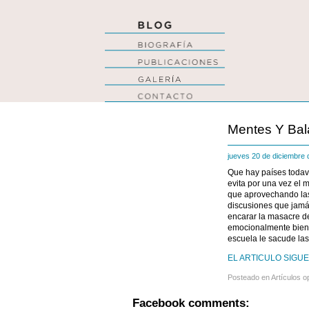
Mentes Y Bal
jueves 20 de diciembre
Que hay países todaví
evita por una vez el 
que aprovechando las
discusiones que jamá
encarar la masacre d
emocionalmente bien 
escuela le sacude las
EL ARTICULO SIGUE
Posteado en
Artículos o
Facebook comments: