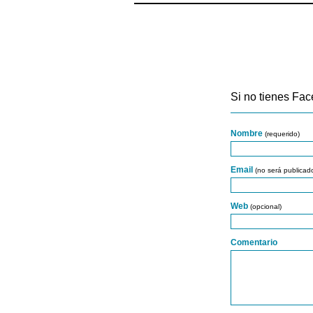
Si no tienes Fac
Nombre
(requerido)
Email
(no será publicad
Web
(opcional)
Comentario