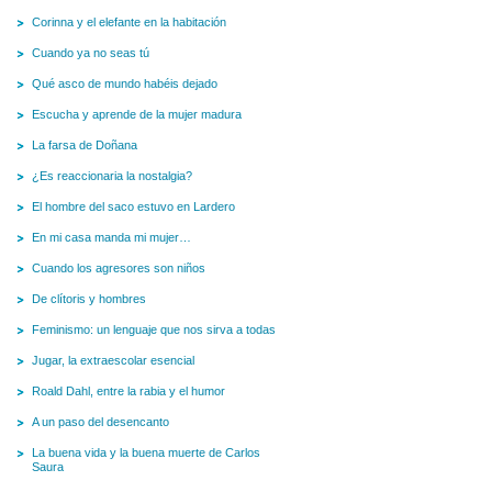
Corinna y el elefante en la habitación
Cuando ya no seas tú
Qué asco de mundo habéis dejado
Escucha y aprende de la mujer madura
La farsa de Doñana
¿Es reaccionaria la nostalgia?
El hombre del saco estuvo en Lardero
En mi casa manda mi mujer…
Cuando los agresores son niños
De clítoris y hombres
Feminismo: un lenguaje que nos sirva a todas
Jugar, la extraescolar esencial
Roald Dahl, entre la rabia y el humor
A un paso del desencanto
La buena vida y la buena muerte de Carlos
Saura