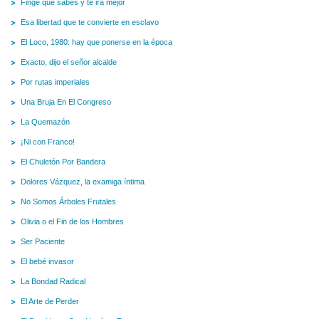
Finge que sabes y te irá mejor
Esa libertad que te convierte en esclavo
El Loco, 1980: hay que ponerse en la época
Exacto, dijo el señor alcalde
Por rutas imperiales
Una Bruja En El Congreso
La Quemazón
¡Ni con Franco!
El Chuletón Por Bandera
Dolores Vázquez, la examiga íntima
No Somos Árboles Frutales
Olivia o el Fin de los Hombres
Ser Paciente
El bebé invasor
La Bondad Radical
El Arte de Perder