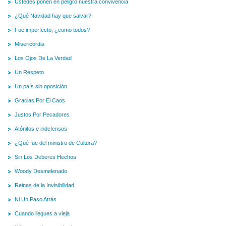
Ustedes ponen en peligro nuestra convivencia
¿Qué Navidad hay que salvar?
Fue imperfecto, ¿como todos?
Misericordia
Los Ojos De La Verdad
Un Respeto
Un país sin oposición
Gracias Por El Caos
Justos Por Pecadores
Atónitos e indefensos
¿Qué fue del ministro de Cultura?
Sin Los Deberes Hechos
Woody Desmelenado
Reinas de la Invisibilidad
Ni Un Paso Atrás
Cuando llegues a vieja