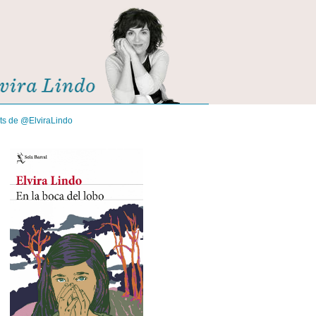
its de @ElviraLindo