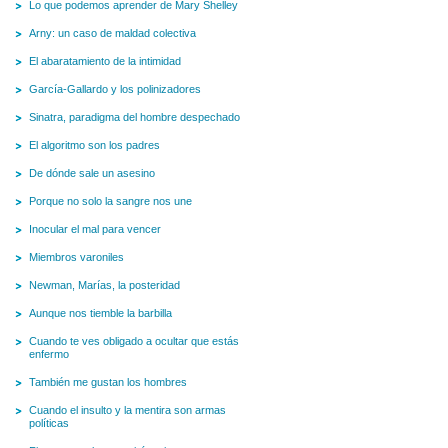
Lo que podemos aprender de Mary Shelley
Arny: un caso de maldad colectiva
El abaratamiento de la intimidad
García-Gallardo y los polinizadores
Sinatra, paradigma del hombre despechado
El algoritmo son los padres
De dónde sale un asesino
Porque no solo la sangre nos une
Inocular el mal para vencer
Miembros varoniles
Newman, Marías, la posteridad
Aunque nos tiemble la barbilla
Cuando te ves obligado a ocultar que estás
enfermo
También me gustan los hombres
Cuando el insulto y la mentira son armas
políticas