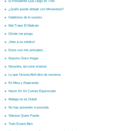
El Presidente Que Llegó en Tren
¿Quién puede debatir con Monasterio?
Hablemos de lo nuestro
Mal Tratar El Maltrato
Dónde me pongo
¡Vete a un médico!
Estos son mis principios…
Nuestro Único Hogar
Nevenka, tal como éramos
Lo que Victoria Abril dice de nosotros
En Misa y Repicando
Nacer En Un Cuerpo Equivocado
Málaga no es Dubái
No hay poseedor ni poseída
Sálvese Quien Pueda
Todo Estará Bien