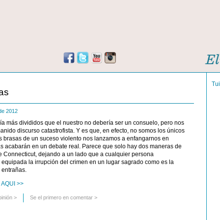
Tu
as
 de 2012
a más divididos que el nuestro no debería ser un consuelo, pero nos
manido discurso catastrofista. Y es que, en efecto, no somos los únicos
 brasas de un suceso violento nos lanzamos a enfangarnos en
s acabarán en un debate real. Parece que solo hay dos maneras de
e Connecticut, dejando a un lado que a cualquier persona
equipada la irrupción del crimen en un lugar sagrado como es la
 entrañas.
 AQUI >>
pinión
>
Se el primero en comentar >