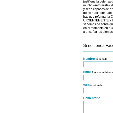
justifique la defensa 
mucho «reformista» de
y sean capaces de art
quien habla por hablar
hay que reformar la C
URGENTEMENTE a los n
sabemos de sobra qui
en el momento en qu
a enseñar los dientes
Si no tienes Fac
Nombre
(requerido)
Email
(no será publicad
Web
(opcional)
Comentario