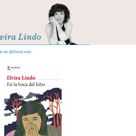
its de @ElviraLindo