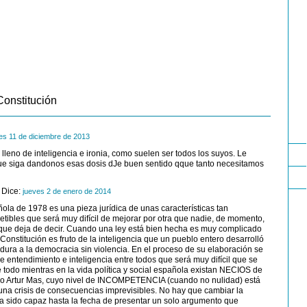
Constitución
es 11 de diciembre de 2013
 lleno de inteligencia e ironia, como suelen ser todos los suyos. Le
 que siga dandonos esas dosis dJe buen sentido qque tanto necesitamos
Dice:
jueves 2 de enero de 2014
ola de 1978 es una pieza jurídica de unas características tan
petibles que será muy difícil de mejorar por otra que nadie, de momento,
 que deja de decir. Cuando una ley está bien hecha es muy complicado
Constitución es fruto de la inteligencia que un pueblo entero desarrolló
adura a la democracia sin violencia. En el proceso de su elaboración se
de entendimiento e inteligencia entre todos que será muy difícil que se
re todo mientras en la vida política y social española existan NECIOS de
r o Artur Mas, cuyo nivel de INCOMPETENCIA (cuando no nulidad) está
 una crisis de consecuencias imprevisibles. No hay que cambiar la
a sido capaz hasta la fecha de presentar un solo argumento que