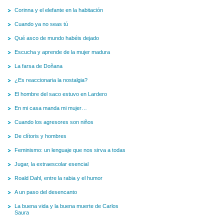
Corinna y el elefante en la habitación
Cuando ya no seas tú
Qué asco de mundo habéis dejado
Escucha y aprende de la mujer madura
La farsa de Doñana
¿Es reaccionaria la nostalgia?
El hombre del saco estuvo en Lardero
En mi casa manda mi mujer…
Cuando los agresores son niños
De clítoris y hombres
Feminismo: un lenguaje que nos sirva a todas
Jugar, la extraescolar esencial
Roald Dahl, entre la rabia y el humor
A un paso del desencanto
La buena vida y la buena muerte de Carlos
Saura