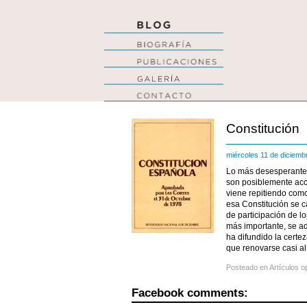
Constitución
miércoles 11 de diciem
Lo más desesperante
son posiblemente acc
viene repitiendo como
esa Constitución se c
de participación de lo
más importante, se a
ha difundido la certez
que renovarse casi a
Posteado en
Artículos o
Facebook comments: