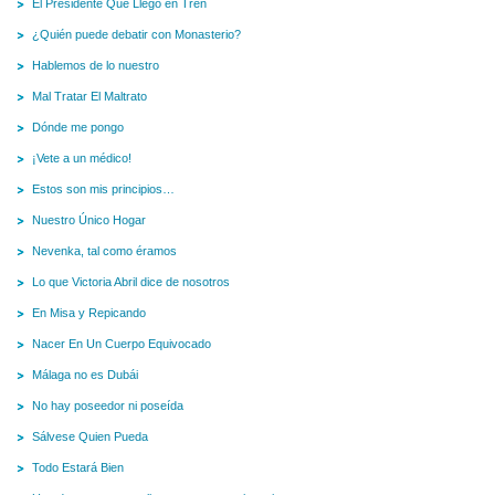
El Presidente Que Llegó en Tren
¿Quién puede debatir con Monasterio?
Hablemos de lo nuestro
Mal Tratar El Maltrato
Dónde me pongo
¡Vete a un médico!
Estos son mis principios…
Nuestro Único Hogar
Nevenka, tal como éramos
Lo que Victoria Abril dice de nosotros
En Misa y Repicando
Nacer En Un Cuerpo Equivocado
Málaga no es Dubái
No hay poseedor ni poseída
Sálvese Quien Pueda
Todo Estará Bien