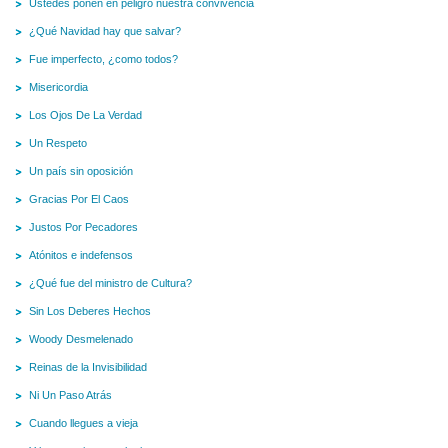
Ustedes ponen en peligro nuestra convivencia
¿Qué Navidad hay que salvar?
Fue imperfecto, ¿como todos?
Misericordia
Los Ojos De La Verdad
Un Respeto
Un país sin oposición
Gracias Por El Caos
Justos Por Pecadores
Atónitos e indefensos
¿Qué fue del ministro de Cultura?
Sin Los Deberes Hechos
Woody Desmelenado
Reinas de la Invisibilidad
Ni Un Paso Atrás
Cuando llegues a vieja