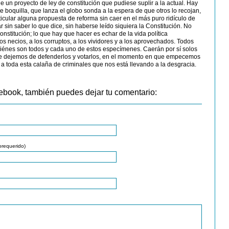
de un proyecto de ley de constitución que pudiese suplir a la actual. Hay
 boquilla, que lanza el globo sonda a la espera de que otros lo recojan,
icular alguna propuesta de reforma sin caer en el más puro ridículo de
 sin saber lo que dice, sin haberse leído siquiera la Constitución. No
onstitución; lo que hay que hacer es echar de la vida política
ecios, a los corruptos, a los vividores y a los aprovechados. Todos
énes son todos y cada uno de estos especímenes. Caerán por sí solos
e dejemos de defenderlos y votarlos, en el momento en que empecemos
 a toda esta calaña de criminales que nos está llevando a la desgracia.
ebook, también puedes dejar tu comentario:
orequerido)