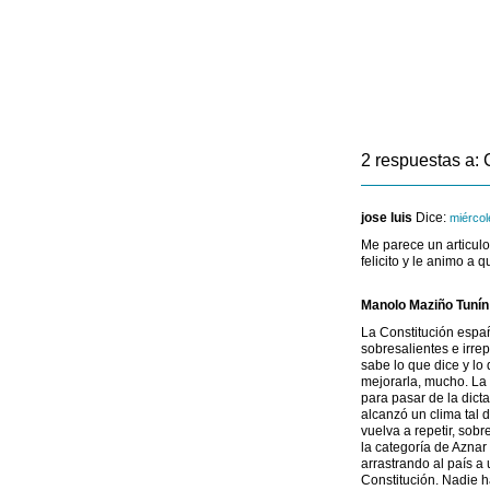
2 respuestas a: 
jose luis
Dice:
miércol
Me parece un articulo
felicito y le animo a
Manolo Maziño Tunín
La Constitución españ
sobresalientes e irre
sabe lo que dice y lo
mejorarla, mucho. La 
para pasar de la dict
alcanzó un clima tal 
vuelva a repetir, sob
la categoría de Azna
arrastrando al país a
Constitución. Nadie h