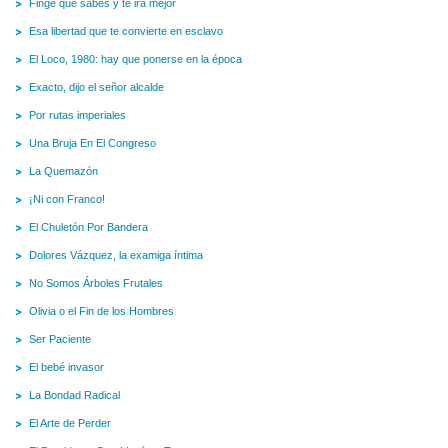
Finge que sabes y te irá mejor
Esa libertad que te convierte en esclavo
El Loco, 1980: hay que ponerse en la época
Exacto, dijo el señor alcalde
Por rutas imperiales
Una Bruja En El Congreso
La Quemazón
¡Ni con Franco!
El Chuletón Por Bandera
Dolores Vázquez, la examiga íntima
No Somos Árboles Frutales
Olivia o el Fin de los Hombres
Ser Paciente
El bebé invasor
La Bondad Radical
El Arte de Perder