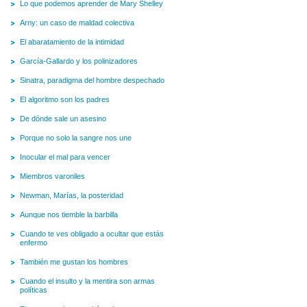
Lo que podemos aprender de Mary Shelley
Arny: un caso de maldad colectiva
El abaratamiento de la intimidad
García-Gallardo y los polinizadores
Sinatra, paradigma del hombre despechado
El algoritmo son los padres
De dónde sale un asesino
Porque no solo la sangre nos une
Inocular el mal para vencer
Miembros varoniles
Newman, Marías, la posteridad
Aunque nos tiemble la barbilla
Cuando te ves obligado a ocultar que estás
enfermo
También me gustan los hombres
Cuando el insulto y la mentira son armas
políticas