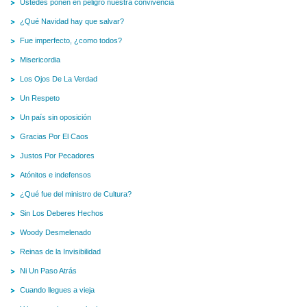
Ustedes ponen en peligro nuestra convivencia
¿Qué Navidad hay que salvar?
Fue imperfecto, ¿como todos?
Misericordia
Los Ojos De La Verdad
Un Respeto
Un país sin oposición
Gracias Por El Caos
Justos Por Pecadores
Atónitos e indefensos
¿Qué fue del ministro de Cultura?
Sin Los Deberes Hechos
Woody Desmelenado
Reinas de la Invisibilidad
Ni Un Paso Atrás
Cuando llegues a vieja