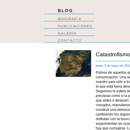
Catastrofism
lunes 3 de mayo de 20
Pobres de aquellos q
comunicación. Una s
nuestro país sólo a tr
el que está fuera des
Seguimos la estela de
preclaras como si la
que antes o después 
corruptos, marrullero
construir una democra
cambiando los argume
disfrutan con la bron
experimentan en ocas
hay que corregirse. 