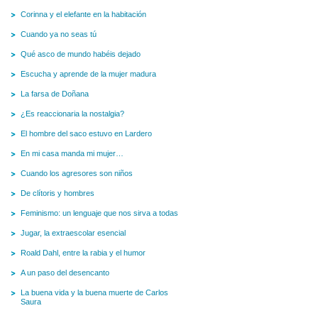
Corinna y el elefante en la habitación
Cuando ya no seas tú
Qué asco de mundo habéis dejado
Escucha y aprende de la mujer madura
La farsa de Doñana
¿Es reaccionaria la nostalgia?
El hombre del saco estuvo en Lardero
En mi casa manda mi mujer…
Cuando los agresores son niños
De clítoris y hombres
Feminismo: un lenguaje que nos sirva a todas
Jugar, la extraescolar esencial
Roald Dahl, entre la rabia y el humor
A un paso del desencanto
La buena vida y la buena muerte de Carlos
Saura