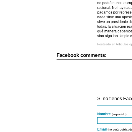
no podrá nunca escap
racional. No hay nada
pagamos por represent
nada sirve una oposi
sirve un presidente d
todas, la situación r
qué manera debemos re
sino algo tan simple 
Posteado en
Artículos o
Facebook comments:
Si no tienes Fac
Nombre
(requerido)
Email
(no será publicad