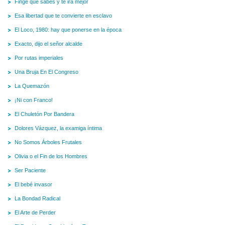
Finge que sabes y te irá mejor
Esa libertad que te convierte en esclavo
El Loco, 1980: hay que ponerse en la época
Exacto, dijo el señor alcalde
Por rutas imperiales
Una Bruja En El Congreso
La Quemazón
¡Ni con Franco!
El Chuletón Por Bandera
Dolores Vázquez, la examiga íntima
No Somos Árboles Frutales
Olivia o el Fin de los Hombres
Ser Paciente
El bebé invasor
La Bondad Radical
El Arte de Perder