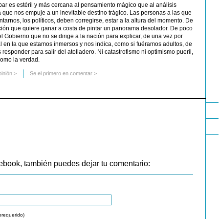
ar es estéril y más cercana al pensamiento mágico que al análisis
 que nos empuje a un inevitable destino trágico. Las personas a las que
arnos, los políticos, deben corregirse, estar a la altura del momento. De
ción que quiere ganar a costa de pintar un panorama desolador. De poco
el Gobierno que no se dirige a la nación para explicar, de una vez por
eal en la que estamos inmersos y nos indica, como si fuéramos adultos, de
sponder para salir del atolladero. Ni catastrofismo ni optimismo pueril,
como la verdad.
pinión
>
Se el primero en comentar >
ebook, también puedes dejar tu comentario:
orequerido)