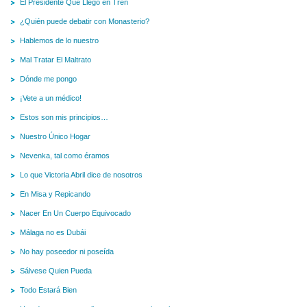
El Presidente Que Llegó en Tren
¿Quién puede debatir con Monasterio?
Hablemos de lo nuestro
Mal Tratar El Maltrato
Dónde me pongo
¡Vete a un médico!
Estos son mis principios…
Nuestro Único Hogar
Nevenka, tal como éramos
Lo que Victoria Abril dice de nosotros
En Misa y Repicando
Nacer En Un Cuerpo Equivocado
Málaga no es Dubái
No hay poseedor ni poseída
Sálvese Quien Pueda
Todo Estará Bien