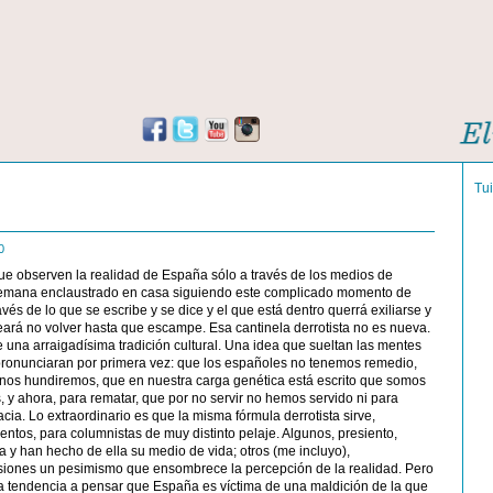
Tu
o
10
ue observen la realidad de España sólo a través de los medios de
emana enclaustrado en casa siguiendo este complicado momento de
avés de lo que se escribe y se dice y el que está dentro querrá exiliarse y
eará no volver hasta que escampe. Esa cantinela derrotista no es nueva.
 una arraigadísima tradición cultural. Una idea que sueltan las mentes
 pronunciaran por primera vez: que los españoles no tenemos remedio,
nos hundiremos, que en nuestra carga genética está escrito que somos
s, y ahora, para rematar, que por no servir no hemos servido ni para
cia. Lo extraordinario es que la misma fórmula derrotista sirve,
ntos, para columnistas de muy distinto pelaje.
Algunos, presiento,
ca y han hecho de ella su medio de vida; otros (me incluyo),
iones un pesimismo que ensombrece la percepción de la realidad. Pero
La tendencia a pensar que España es víctima de una maldición de la que