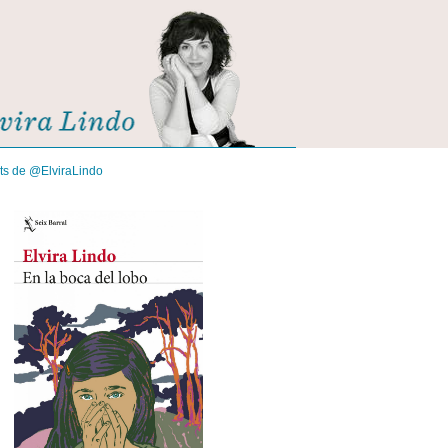
its de @ElviraLindo