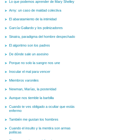
Lo que podemos aprender de Mary Shelley
Arny: un caso de maldad colectiva
El abaratamiento de la intimidad
García-Gallardo y los polinizadores
Sinatra, paradigma del hombre despechado
El algoritmo son los padres
De dónde sale un asesino
Porque no solo la sangre nos une
Inocular el mal para vencer
Miembros varoniles
Newman, Marías, la posteridad
Aunque nos tiemble la barbilla
Cuando te ves obligado a ocultar que estás
enfermo
También me gustan los hombres
Cuando el insulto y la mentira son armas
políticas