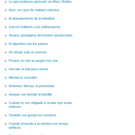
Lo que podemos aprender de Mary Shelley
Arny: un caso de maldad colectiva
El abaratamiento de la intimidad
García-Gallardo y los polinizadores
Sinatra, paradigma del hombre despechado
El algoritmo son los padres
De dónde sale un asesino
Porque no solo la sangre nos une
Inocular el mal para vencer
Miembros varoniles
Newman, Marías, la posteridad
Aunque nos tiemble la barbilla
Cuando te ves obligado a ocultar que estás
enfermo
También me gustan los hombres
Cuando el insulto y la mentira son armas
políticas