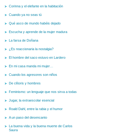
Corinna y el elefante en la habitación
Cuando ya no seas tú
Qué asco de mundo habéis dejado
Escucha y aprende de la mujer madura
La farsa de Doñana
¿Es reaccionaria la nostalgia?
El hombre del saco estuvo en Lardero
En mi casa manda mi mujer…
Cuando los agresores son niños
De clítoris y hombres
Feminismo: un lenguaje que nos sirva a todas
Jugar, la extraescolar esencial
Roald Dahl, entre la rabia y el humor
A un paso del desencanto
La buena vida y la buena muerte de Carlos
Saura