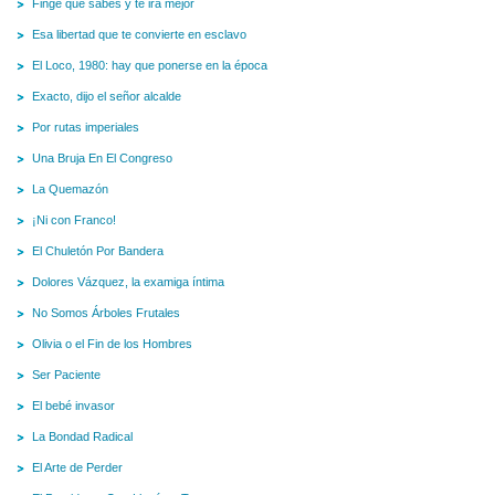
Finge que sabes y te irá mejor
Esa libertad que te convierte en esclavo
El Loco, 1980: hay que ponerse en la época
Exacto, dijo el señor alcalde
Por rutas imperiales
Una Bruja En El Congreso
La Quemazón
¡Ni con Franco!
El Chuletón Por Bandera
Dolores Vázquez, la examiga íntima
No Somos Árboles Frutales
Olivia o el Fin de los Hombres
Ser Paciente
El bebé invasor
La Bondad Radical
El Arte de Perder