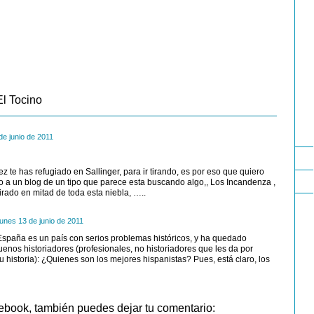
El Tocino
de junio de 2011
z te has refugiado en Sallinger, para ir tirando, es por eso que quiero
 a un blog de un tipo que parece esta buscando algo,, Los Incandenza ,
irado en mitad de toda esta niebla, …..
lunes 13 de junio de 2011
 España es un país con serios problemas históricos, y ha quedado
enos historiadores (profesionales, no historiadores que les da por
u historia): ¿Quienes son los mejores hispanistas? Pues, está claro, los
ebook, también puedes dejar tu comentario: