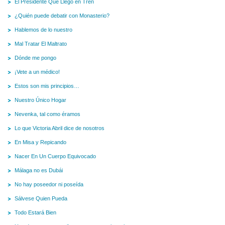
El Presidente Que Llegó en Tren
¿Quién puede debatir con Monasterio?
Hablemos de lo nuestro
Mal Tratar El Maltrato
Dónde me pongo
¡Vete a un médico!
Estos son mis principios…
Nuestro Único Hogar
Nevenka, tal como éramos
Lo que Victoria Abril dice de nosotros
En Misa y Repicando
Nacer En Un Cuerpo Equivocado
Málaga no es Dubái
No hay poseedor ni poseída
Sálvese Quien Pueda
Todo Estará Bien