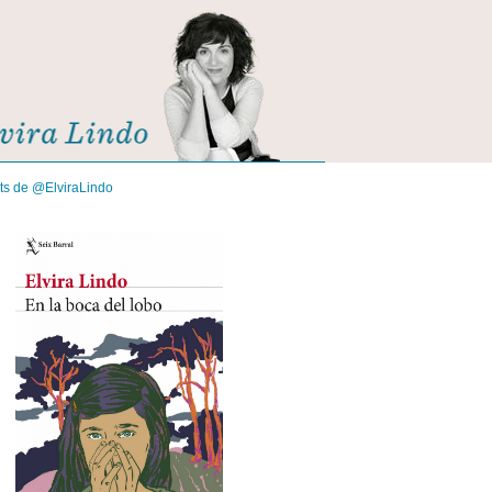
its de @ElviraLindo