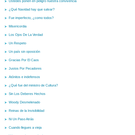
Ustedes ponen en peligro nuestra convivencia
¿Qué Navidad hay que salvar?
Fue imperfecto, ¿como todos?
Misericordia
Los Ojos De La Verdad
Un Respeto
Un país sin oposición
Gracias Por El Caos
Justos Por Pecadores
Atónitos e indefensos
¿Qué fue del ministro de Cultura?
Sin Los Deberes Hechos
Woody Desmelenado
Reinas de la Invisibilidad
Ni Un Paso Atrás
Cuando llegues a vieja