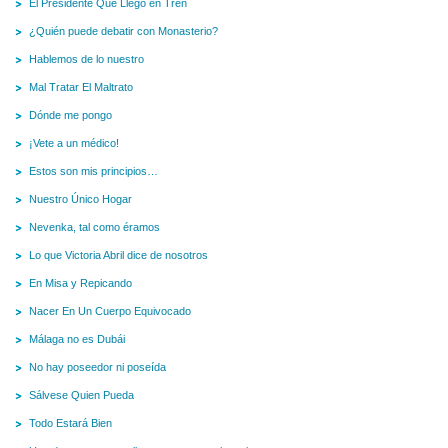
El Presidente Que Llegó en Tren
¿Quién puede debatir con Monasterio?
Hablemos de lo nuestro
Mal Tratar El Maltrato
Dónde me pongo
¡Vete a un médico!
Estos son mis principios…
Nuestro Único Hogar
Nevenka, tal como éramos
Lo que Victoria Abril dice de nosotros
En Misa y Repicando
Nacer En Un Cuerpo Equivocado
Málaga no es Dubái
No hay poseedor ni poseída
Sálvese Quien Pueda
Todo Estará Bien