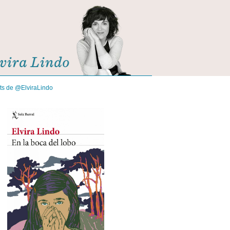
its de @ElviraLindo