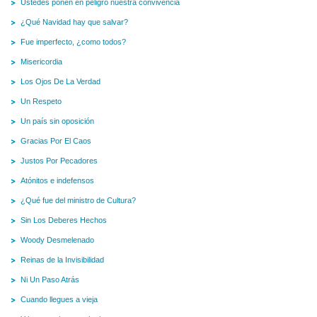
Ustedes ponen en peligro nuestra convivencia
¿Qué Navidad hay que salvar?
Fue imperfecto, ¿como todos?
Misericordia
Los Ojos De La Verdad
Un Respeto
Un país sin oposición
Gracias Por El Caos
Justos Por Pecadores
Atónitos e indefensos
¿Qué fue del ministro de Cultura?
Sin Los Deberes Hechos
Woody Desmelenado
Reinas de la Invisibilidad
Ni Un Paso Atrás
Cuando llegues a vieja