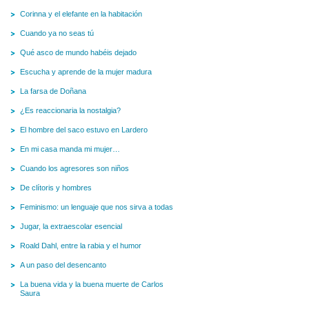
Corinna y el elefante en la habitación
Cuando ya no seas tú
Qué asco de mundo habéis dejado
Escucha y aprende de la mujer madura
La farsa de Doñana
¿Es reaccionaria la nostalgia?
El hombre del saco estuvo en Lardero
En mi casa manda mi mujer…
Cuando los agresores son niños
De clítoris y hombres
Feminismo: un lenguaje que nos sirva a todas
Jugar, la extraescolar esencial
Roald Dahl, entre la rabia y el humor
A un paso del desencanto
La buena vida y la buena muerte de Carlos
Saura