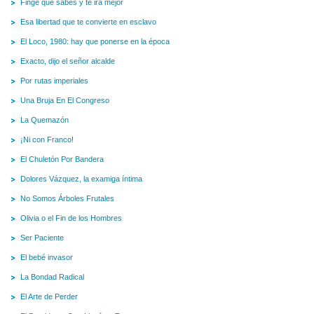
Finge que sabes y te irá mejor
Esa libertad que te convierte en esclavo
El Loco, 1980: hay que ponerse en la época
Exacto, dijo el señor alcalde
Por rutas imperiales
Una Bruja En El Congreso
La Quemazón
¡Ni con Franco!
El Chuletón Por Bandera
Dolores Vázquez, la examiga íntima
No Somos Árboles Frutales
Olivia o el Fin de los Hombres
Ser Paciente
El bebé invasor
La Bondad Radical
El Arte de Perder