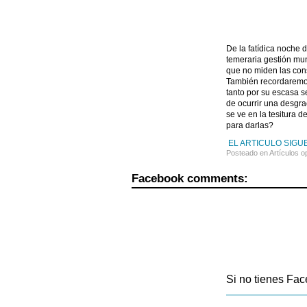
De la fatídica noche 
temeraria gestión mun
que no miden las con
También recordaremos 
tanto por su escasa s
de ocurrir una desgra
se ve en la tesitura 
para darlas?
EL ARTICULO SIGUE
Posteado en
Artículos o
Facebook comments:
Si no tienes Fac