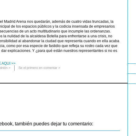
del Madrid Arena nos quedarán, además de cuatro vidas truncadas, la
icipal de los espacios públicos y la codicia insensata de empresarios
secuencias de un acto multitudinario que incumple las ordenanzas.
la nulidad de la alcaldesa Botella para enfrentarse a una crisis, no
ensibilidad al abandonar la ciudad que representa cuando en ella acaba
cia, como por esa especie de fastidio que refleja su rostro cada vez que
de dar explicaciones. Y ¿para qué están nuestros representantes si no es
 AQUI >>
pinión
>
Se el primero en comentar >
ebook, también puedes dejar tu comentario: