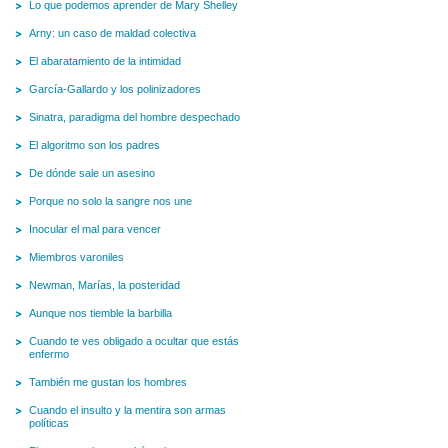
Lo que podemos aprender de Mary Shelley
Arny: un caso de maldad colectiva
El abaratamiento de la intimidad
García-Gallardo y los polinizadores
Sinatra, paradigma del hombre despechado
El algoritmo son los padres
De dónde sale un asesino
Porque no solo la sangre nos une
Inocular el mal para vencer
Miembros varoniles
Newman, Marías, la posteridad
Aunque nos tiemble la barbilla
Cuando te ves obligado a ocultar que estás
enfermo
También me gustan los hombres
Cuando el insulto y la mentira son armas
políticas