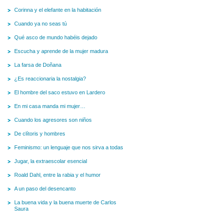
Corinna y el elefante en la habitación
Cuando ya no seas tú
Qué asco de mundo habéis dejado
Escucha y aprende de la mujer madura
La farsa de Doñana
¿Es reaccionaria la nostalgia?
El hombre del saco estuvo en Lardero
En mi casa manda mi mujer…
Cuando los agresores son niños
De clítoris y hombres
Feminismo: un lenguaje que nos sirva a todas
Jugar, la extraescolar esencial
Roald Dahl, entre la rabia y el humor
A un paso del desencanto
La buena vida y la buena muerte de Carlos
Saura