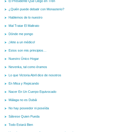
El Presidente Que Llegó en Tren
¿Quién puede debatir con Monasterio?
Hablemos de lo nuestro
Mal Tratar El Maltrato
Dónde me pongo
¡Vete a un médico!
Estos son mis principios…
Nuestro Único Hogar
Nevenka, tal como éramos
Lo que Victoria Abril dice de nosotros
En Misa y Repicando
Nacer En Un Cuerpo Equivocado
Málaga no es Dubái
No hay poseedor ni poseída
Sálvese Quien Pueda
Todo Estará Bien