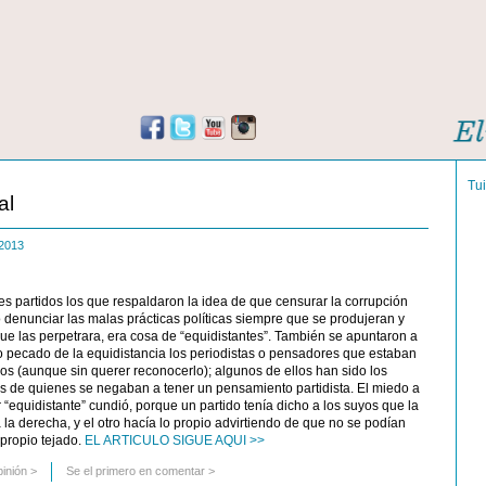
Tu
al
e 2013
s partidos los que respaldaron la idea de que censurar la corrupción
o denunciar las malas prácticas políticas siempre que se produjeran y
que las perpetrara, era cosa de “equidistantes”. También se apuntaron a
o pecado de la equidistancia los periodistas o pensadores que estaban
os (aunque sin querer reconocerlo); algunos de ellos han sido los
 de quienes se negaban a tener un pensamiento partidista. El miedo a
 “equidistante” cundió, porque un partido tenía dicho a los suyos que la
a la derecha, y el otro hacía lo propio advirtiendo de que no se podían
l propio tejado.
EL ARTICULO SIGUE AQUI >>
pinión
>
Se el primero en comentar >