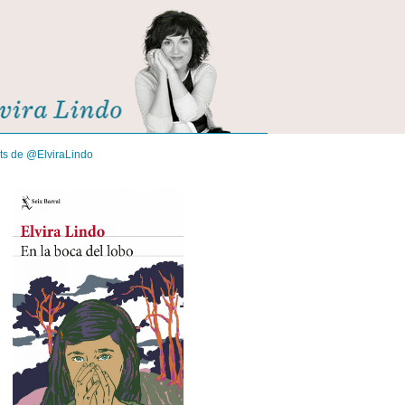
its de @ElviraLindo