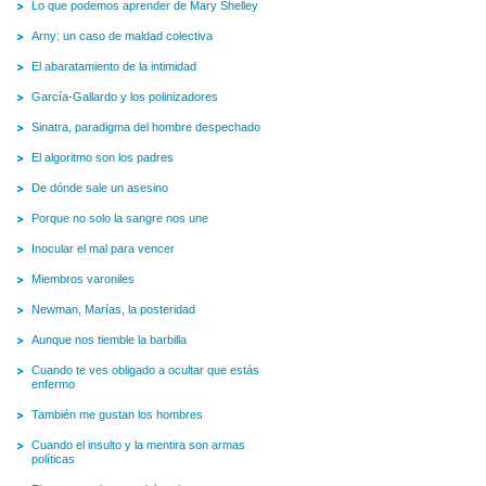
Lo que podemos aprender de Mary Shelley
Arny: un caso de maldad colectiva
El abaratamiento de la intimidad
García-Gallardo y los polinizadores
Sinatra, paradigma del hombre despechado
El algoritmo son los padres
De dónde sale un asesino
Porque no solo la sangre nos une
Inocular el mal para vencer
Miembros varoniles
Newman, Marías, la posteridad
Aunque nos tiemble la barbilla
Cuando te ves obligado a ocultar que estás
enfermo
También me gustan los hombres
Cuando el insulto y la mentira son armas
políticas