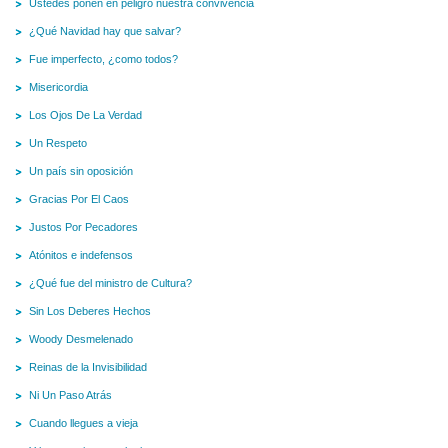
Ustedes ponen en peligro nuestra convivencia
¿Qué Navidad hay que salvar?
Fue imperfecto, ¿como todos?
Misericordia
Los Ojos De La Verdad
Un Respeto
Un país sin oposición
Gracias Por El Caos
Justos Por Pecadores
Atónitos e indefensos
¿Qué fue del ministro de Cultura?
Sin Los Deberes Hechos
Woody Desmelenado
Reinas de la Invisibilidad
Ni Un Paso Atrás
Cuando llegues a vieja