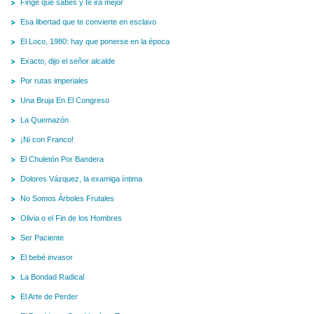
Finge que sabes y te irá mejor
Esa libertad que te convierte en esclavo
El Loco, 1980: hay que ponerse en la época
Exacto, dijo el señor alcalde
Por rutas imperiales
Una Bruja En El Congreso
La Quemazón
¡Ni con Franco!
El Chuletón Por Bandera
Dolores Vázquez, la examiga íntima
No Somos Árboles Frutales
Olivia o el Fin de los Hombres
Ser Paciente
El bebé invasor
La Bondad Radical
El Arte de Perder