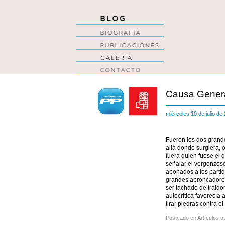
Causa Gener
miércoles 10 de julio d
Fueron los dos grande
allá donde surgiera, 
fuera quien fuese el 
señalar el vergonzos
abonados a los partid
grandes abroncadores
ser tachado de traidor
autocrítica favorecía 
tirar piedras contra e
Posteado en
Artículos o