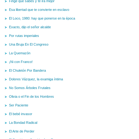
Finge que sabes y te irá mejor
Esa libertad que te convierte en esclavo
El Loco, 1980: hay que ponerse en la época
Exacto, dijo el señor alcalde
Por rutas imperiales
Una Bruja En El Congreso
La Quemazón
¡Ni con Franco!
El Chuletón Por Bandera
Dolores Vázquez, la examiga íntima
No Somos Árboles Frutales
Olivia o el Fin de los Hombres
Ser Paciente
El bebé invasor
La Bondad Radical
El Arte de Perder