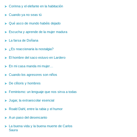
Corinna y el elefante en la habitación
Cuando ya no seas tú
Qué asco de mundo habéis dejado
Escucha y aprende de la mujer madura
La farsa de Doñana
¿Es reaccionaria la nostalgia?
El hombre del saco estuvo en Lardero
En mi casa manda mi mujer…
Cuando los agresores son niños
De clítoris y hombres
Feminismo: un lenguaje que nos sirva a todas
Jugar, la extraescolar esencial
Roald Dahl, entre la rabia y el humor
A un paso del desencanto
La buena vida y la buena muerte de Carlos
Saura