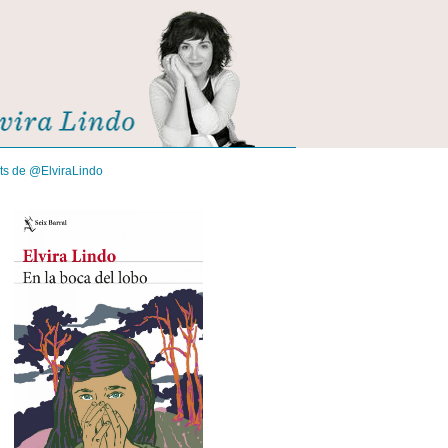
its de @ElviraLindo