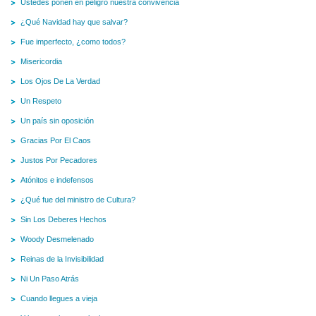
Ustedes ponen en peligro nuestra convivencia
¿Qué Navidad hay que salvar?
Fue imperfecto, ¿como todos?
Misericordia
Los Ojos De La Verdad
Un Respeto
Un país sin oposición
Gracias Por El Caos
Justos Por Pecadores
Atónitos e indefensos
¿Qué fue del ministro de Cultura?
Sin Los Deberes Hechos
Woody Desmelenado
Reinas de la Invisibilidad
Ni Un Paso Atrás
Cuando llegues a vieja