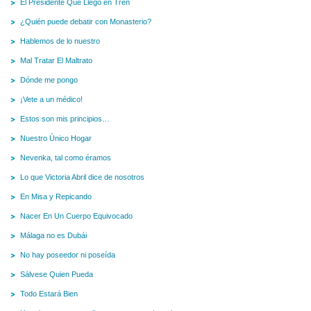
El Presidente Que Llegó en Tren
¿Quién puede debatir con Monasterio?
Hablemos de lo nuestro
Mal Tratar El Maltrato
Dónde me pongo
¡Vete a un médico!
Estos son mis principios…
Nuestro Único Hogar
Nevenka, tal como éramos
Lo que Victoria Abril dice de nosotros
En Misa y Repicando
Nacer En Un Cuerpo Equivocado
Málaga no es Dubái
No hay poseedor ni poseída
Sálvese Quien Pueda
Todo Estará Bien