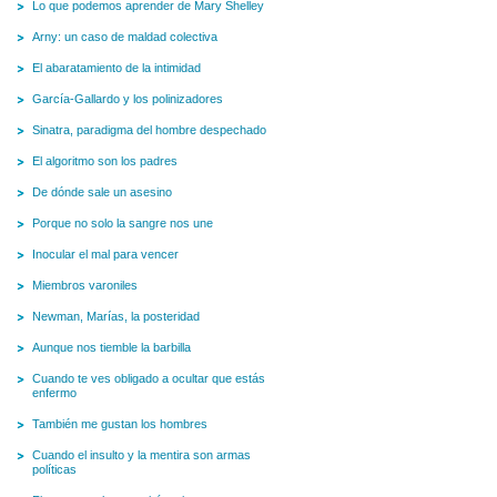
Lo que podemos aprender de Mary Shelley
Arny: un caso de maldad colectiva
El abaratamiento de la intimidad
García-Gallardo y los polinizadores
Sinatra, paradigma del hombre despechado
El algoritmo son los padres
De dónde sale un asesino
Porque no solo la sangre nos une
Inocular el mal para vencer
Miembros varoniles
Newman, Marías, la posteridad
Aunque nos tiemble la barbilla
Cuando te ves obligado a ocultar que estás
enfermo
También me gustan los hombres
Cuando el insulto y la mentira son armas
políticas