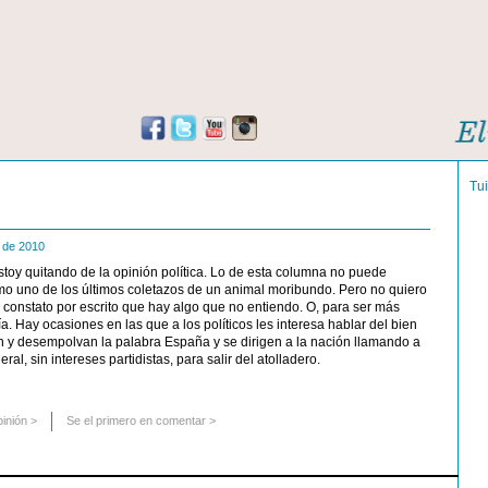
Tu
e de 2010
toy quitando de la opinión política. Lo de esta columna no puede
mo uno de los últimos coletazos de un animal moribundo. Pero no quiero
o constato por escrito que hay algo que no entiendo. O, para ser más
a. Hay ocasiones en las que a los políticos les interesa hablar del bien
 y desempolvan la palabra España y se dirigen a la nación llamando a
al, sin intereses partidistas, para salir del atolladero.
pinión
>
Se el primero en comentar >