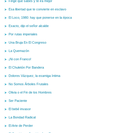
Finge que sabes y te irá mejor
Esa libertad que te convierte en esclavo
El Loco, 1980: hay que ponerse en la época
Exacto, dijo el señor alcalde
Por rutas imperiales
Una Bruja En El Congreso
La Quemazón
¡Ni con Franco!
El Chuletón Por Bandera
Dolores Vázquez, la examiga íntima
No Somos Árboles Frutales
Olivia o el Fin de los Hombres
Ser Paciente
El bebé invasor
La Bondad Radical
El Arte de Perder