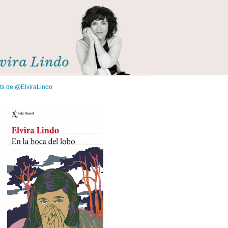
its de @ElviraLindo