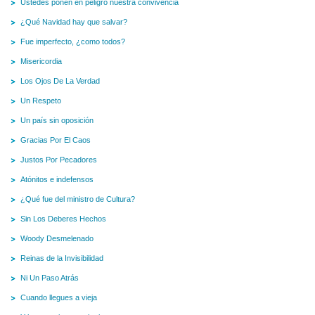
Ustedes ponen en peligro nuestra convivencia
¿Qué Navidad hay que salvar?
Fue imperfecto, ¿como todos?
Misericordia
Los Ojos De La Verdad
Un Respeto
Un país sin oposición
Gracias Por El Caos
Justos Por Pecadores
Atónitos e indefensos
¿Qué fue del ministro de Cultura?
Sin Los Deberes Hechos
Woody Desmelenado
Reinas de la Invisibilidad
Ni Un Paso Atrás
Cuando llegues a vieja