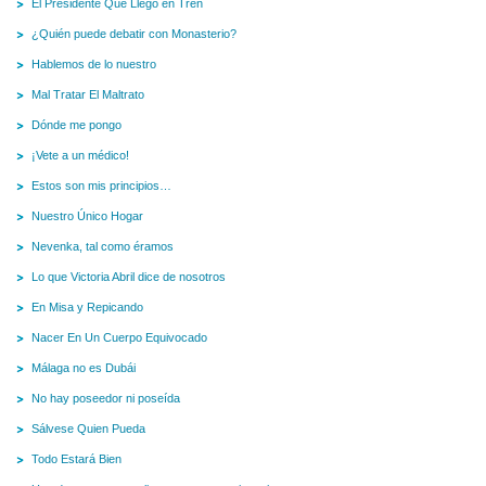
El Presidente Que Llegó en Tren
¿Quién puede debatir con Monasterio?
Hablemos de lo nuestro
Mal Tratar El Maltrato
Dónde me pongo
¡Vete a un médico!
Estos son mis principios…
Nuestro Único Hogar
Nevenka, tal como éramos
Lo que Victoria Abril dice de nosotros
En Misa y Repicando
Nacer En Un Cuerpo Equivocado
Málaga no es Dubái
No hay poseedor ni poseída
Sálvese Quien Pueda
Todo Estará Bien