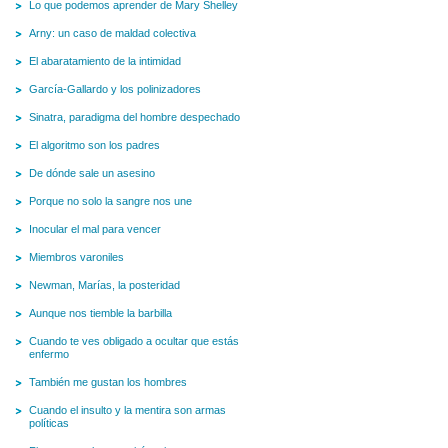
Lo que podemos aprender de Mary Shelley
Arny: un caso de maldad colectiva
El abaratamiento de la intimidad
García-Gallardo y los polinizadores
Sinatra, paradigma del hombre despechado
El algoritmo son los padres
De dónde sale un asesino
Porque no solo la sangre nos une
Inocular el mal para vencer
Miembros varoniles
Newman, Marías, la posteridad
Aunque nos tiemble la barbilla
Cuando te ves obligado a ocultar que estás
enfermo
También me gustan los hombres
Cuando el insulto y la mentira son armas
políticas