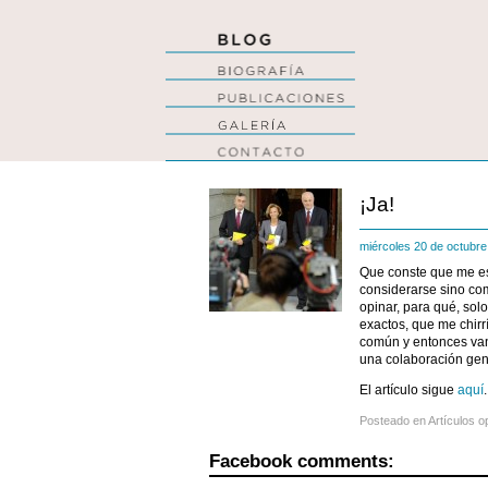
¡Ja!
miércoles 20 de octubr
Que conste que me es
considerarse sino co
opinar, para qué, sol
exactos, que me chirrí
común y entonces van
una colaboración gener
El artículo sigue
aquí
.
Posteado en
Artículos o
Facebook comments: