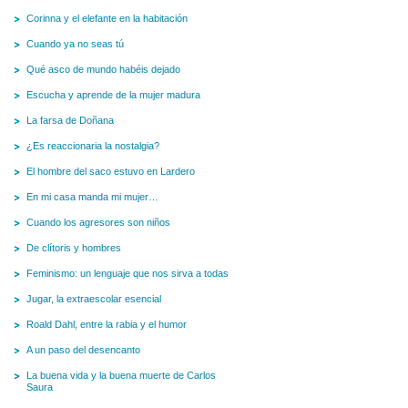
Corinna y el elefante en la habitación
Cuando ya no seas tú
Qué asco de mundo habéis dejado
Escucha y aprende de la mujer madura
La farsa de Doñana
¿Es reaccionaria la nostalgia?
El hombre del saco estuvo en Lardero
En mi casa manda mi mujer…
Cuando los agresores son niños
De clítoris y hombres
Feminismo: un lenguaje que nos sirva a todas
Jugar, la extraescolar esencial
Roald Dahl, entre la rabia y el humor
A un paso del desencanto
La buena vida y la buena muerte de Carlos
Saura