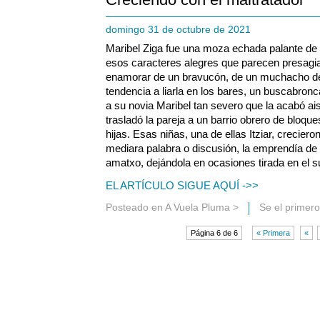
domingo 31 de octubre de 2021
Maribel Ziga fue una moza echada palante de
esos caracteres alegres que parecen presagia
enamorar de un bravucón, de un muchacho d
tendencia a liarla en los bares, un buscabron
a su novia Maribel tan severo que la acabó a
trasladó la pareja a un barrio obrero de bloque
hijas. Esas niñas, una de ellas Itziar, creciero
mediara palabra o discusión, la emprendía de 
amatxo, dejándola en ocasiones tirada en el su
EL ARTÍCULO SIGUE AQUÍ ->>
Posteado en
A Vuela Pluma
>
Se el primer
Página 6 de 6
« Primera
«