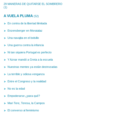
29 MANERAS DE QUITARSE EL SOMBRERO
(1)
A VUELA PLUMA
(52)
En contra de la libertad ilimitada
Enzensberger en Moratalaz
Una navajita en el bolsillo
Una guerra contra la infancia
Ni tan siquiera Portugal es perfecto
Y Aznar mandó a Greta a la escuela
Nuestras mentes ya están destrozadas
La terrible y odiosa venganza
Entre el Congreso y la realidad
No es la edad
Empoderarse ¿para qué?
Mari Tere, Teresa, la Campos
El converso al feminismo