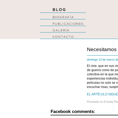
Necesitamos 
domingo 13 de marzo 
El cine, que en sus c
de guerra como de paz
colectiva en la que 
experiencias individua
películas no solo se v
escuchar risas, suspir
EL ARTÍCULO SIGUE 
Posteado en
A Vuela Pl
Facebook comments: