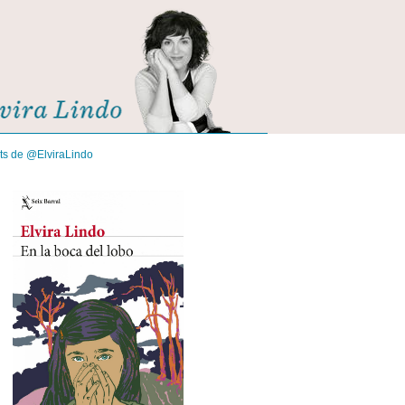
its de @ElviraLindo