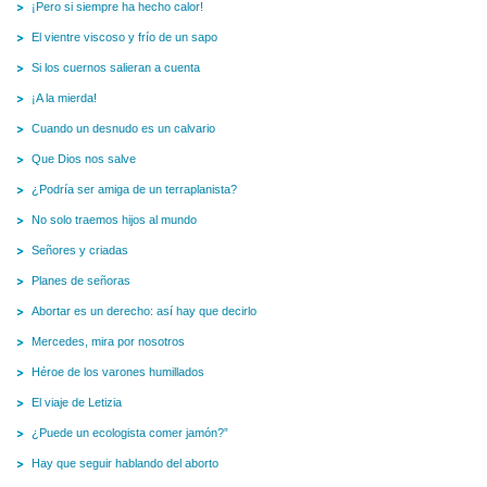
¡Pero si siempre ha hecho calor!
El vientre viscoso y frío de un sapo
Si los cuernos salieran a cuenta
¡A la mierda!
Cuando un desnudo es un calvario
Que Dios nos salve
¿Podría ser amiga de un terraplanista?
No solo traemos hijos al mundo
Señores y criadas
Planes de señoras
Abortar es un derecho: así hay que decirlo
Mercedes, mira por nosotros
Héroe de los varones humillados
El viaje de Letizia
¿Puede un ecologista comer jamón?”
Hay que seguir hablando del aborto