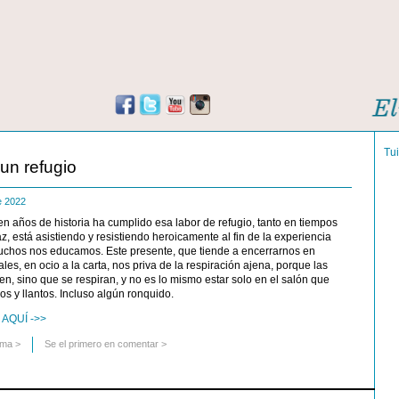
Tu
un refugio
de 2022
ien años de historia ha cumplido esa labor de refugio, tanto en tiempos
, está asistiendo y resistiendo heroicamente al fin de la experiencia
muchos nos educamos. Este presente, que tiende a encerrarnos en
les, en ocio a la carta, nos priva de la respiración ajena, porque las
en, sino que se respiran, y no es lo mismo estar solo en el salón que
os y llantos. Incluso algún ronquido.
AQUÍ ->>
uma
>
Se el primero en comentar >