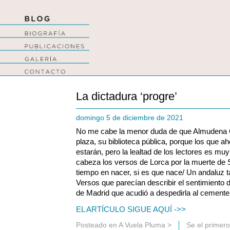
La dictadura ‘progre’
domingo 5 de diciembre de 2021
No me cabe la menor duda de que Almudena G
plaza, su biblioteca pública, porque los que 
estarán, pero la lealtad de los lectores es mu
cabeza los versos de Lorca por la muerte de
tiempo en nacer, si es que nace/ Un andaluz ta
Versos que parecían describir el sentimiento 
de Madrid que acudió a despedirla al cementeri
EL ARTÍCULO SIGUE AQUÍ ->>
Posteado en
A Vuela Pluma
>
Se el primer