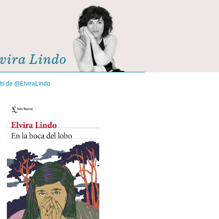
its de @ElviraLindo