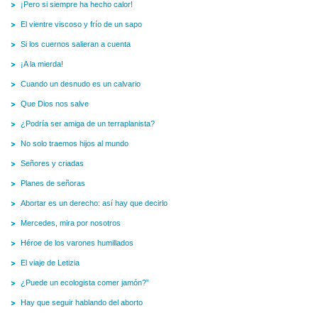
¡Pero si siempre ha hecho calor!
El vientre viscoso y frío de un sapo
Si los cuernos salieran a cuenta
¡A la mierda!
Cuando un desnudo es un calvario
Que Dios nos salve
¿Podría ser amiga de un terraplanista?
No solo traemos hijos al mundo
Señores y criadas
Planes de señoras
Abortar es un derecho: así hay que decirlo
Mercedes, mira por nosotros
Héroe de los varones humillados
El viaje de Letizia
¿Puede un ecologista comer jamón?”
Hay que seguir hablando del aborto