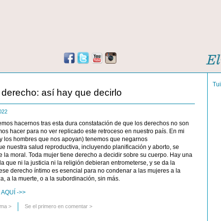
Tu
 derecho: así hay que decirlo
2022
mos hacernos tras esta dura constatación de que los derechos no son
s hacer para no ver replicado este retroceso en nuestro país. En mi
 (y los hombres que nos apoyan) tenemos que negarnos
e nuestra salud reproductiva, incluyendo planificación y aborto, se
de la moral. Toda mujer tiene derecho a decidir sobre su cuerpo. Hay una
la que ni la justicia ni la religión debieran entrometerse, y se da la
ese derecho íntimo es esencial para no condenar a las mujeres a la
a, a la muerte, o a la subordinación, sin más.
AQUÍ ->>
uma
>
Se el primero en comentar >