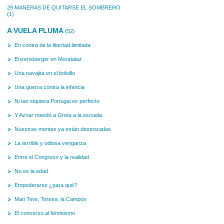
29 MANERAS DE QUITARSE EL SOMBRERO
(1)
A VUELA PLUMA
(52)
En contra de la libertad ilimitada
Enzensberger en Moratalaz
Una navajita en el bolsillo
Una guerra contra la infancia
Ni tan siquiera Portugal es perfecto
Y Aznar mandó a Greta a la escuela
Nuestras mentes ya están destrozadas
La terrible y odiosa venganza
Entre el Congreso y la realidad
No es la edad
Empoderarse ¿para qué?
Mari Tere, Teresa, la Campos
El converso al feminismo