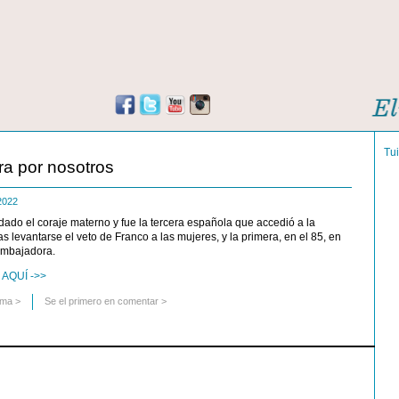
Tu
ra por nosotros
 2022
do el coraje materno y fue la tercera española que accedió a la
as levantarse el veto de Franco a las mujeres, y la primera, en el 85, en
 embajadora.
AQUÍ ->>
uma
>
Se el primero en comentar >