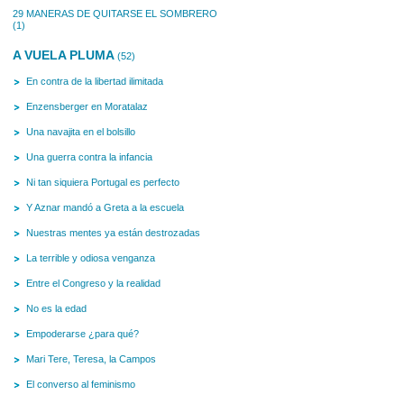
29 MANERAS DE QUITARSE EL SOMBRERO
(1)
A VUELA PLUMA
(52)
En contra de la libertad ilimitada
Enzensberger en Moratalaz
Una navajita en el bolsillo
Una guerra contra la infancia
Ni tan siquiera Portugal es perfecto
Y Aznar mandó a Greta a la escuela
Nuestras mentes ya están destrozadas
La terrible y odiosa venganza
Entre el Congreso y la realidad
No es la edad
Empoderarse ¿para qué?
Mari Tere, Teresa, la Campos
El converso al feminismo