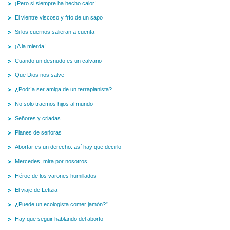
¡Pero si siempre ha hecho calor!
El vientre viscoso y frío de un sapo
Si los cuernos salieran a cuenta
¡A la mierda!
Cuando un desnudo es un calvario
Que Dios nos salve
¿Podría ser amiga de un terraplanista?
No solo traemos hijos al mundo
Señores y criadas
Planes de señoras
Abortar es un derecho: así hay que decirlo
Mercedes, mira por nosotros
Héroe de los varones humillados
El viaje de Letizia
¿Puede un ecologista comer jamón?”
Hay que seguir hablando del aborto