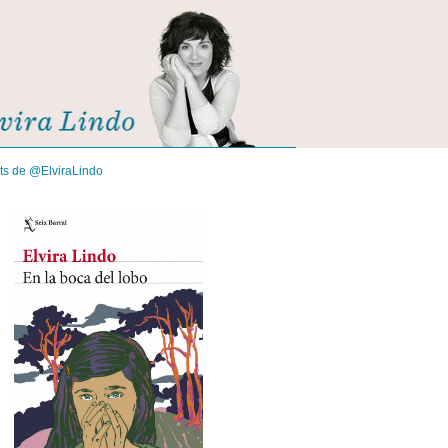
its de @ElviraLindo