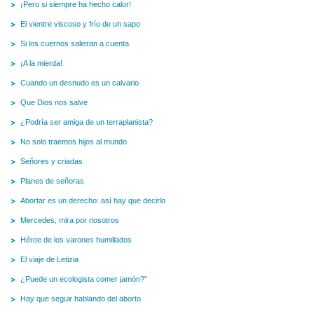
¡Pero si siempre ha hecho calor!
El vientre viscoso y frío de un sapo
Si los cuernos salieran a cuenta
¡A la mierda!
Cuando un desnudo es un calvario
Que Dios nos salve
¿Podría ser amiga de un terraplanista?
No solo traemos hijos al mundo
Señores y criadas
Planes de señoras
Abortar es un derecho: así hay que decirlo
Mercedes, mira por nosotros
Héroe de los varones humillados
El viaje de Letizia
¿Puede un ecologista comer jamón?”
Hay que seguir hablando del aborto