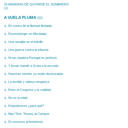
29 MANERAS DE QUITARSE EL SOMBRERO
(1)
A VUELA PLUMA
(52)
En contra de la libertad ilimitada
Enzensberger en Moratalaz
Una navajita en el bolsillo
Una guerra contra la infancia
Ni tan siquiera Portugal es perfecto
Y Aznar mandó a Greta a la escuela
Nuestras mentes ya están destrozadas
La terrible y odiosa venganza
Entre el Congreso y la realidad
No es la edad
Empoderarse ¿para qué?
Mari Tere, Teresa, la Campos
El converso al feminismo