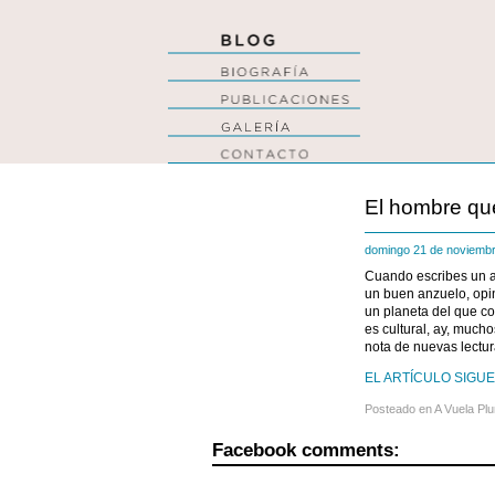
El hombre qu
domingo 21 de noviemb
Cuando escribes un ar
un buen anzuelo, opi
un planeta del que co
es cultural, ay, much
nota de nuevas lecturas
EL ARTÍCULO SIGUE 
Posteado en
A Vuela Pl
Facebook comments: