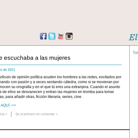
Tu
e escuchaba a las mujeres
re de 2021
tículo de opinión política acuden los hombres a las redes, excitados por
nando con pasión y a veces sentando cátedra, como si se movieran por
nocen su orografía y en el que tú eres una extranjera. Cuando el asunto
os de ellos se desvanecen y entran las mujeres en tromba para tomar
, para añadir otras, ficción literaria, series, cine.
AQUÍ ->>
uma
>
Se el primero en comentar >