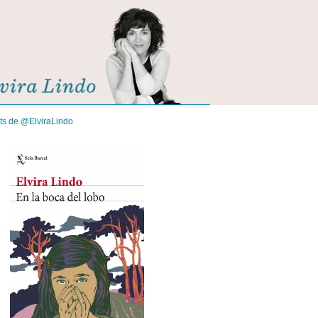
its de @ElviraLindo